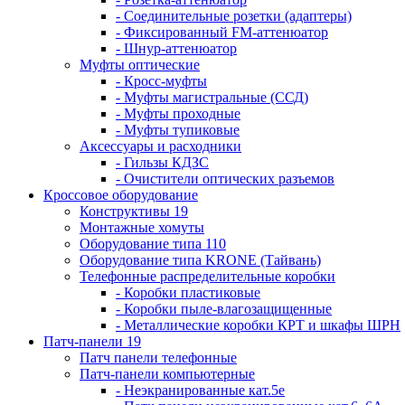
- Соединительные розетки (адаптеры)
- Фиксированный FM-аттенюатор
- Шнур-аттенюатор
Муфты оптические
- Кросс-муфты
- Муфты магистральные (ССД)
- Муфты проходные
- Муфты тупиковые
Аксессуары и расходники
- Гильзы КДЗС
- Очистители оптических разъемов
Кроссовое оборудование
Конструктивы 19
Монтажные хомуты
Оборудование типа 110
Оборудование типа KRONE (Тайвань)
Телефонные распределительные коробки
- Коробки пластиковые
- Коробки пыле-влагозащищенные
- Металлические коробки КРТ и шкафы ШРН
Патч-панели 19
Патч панели телефонные
Патч-панели компьютерные
- Неэкранированные кат.5е