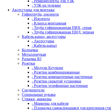
- Ремкомплекты для УЗК
- УЗК на тележке
Аксессуары для монтажа
Гофротруба, изолента
- Изолента
- Клипса монтажная
- Труба гофрированная ПВХ, серая
- Труба гофрированная ПНД, черная
Кабель-канал, аксессуары
- Аксессуары
- Кабель-канал
Колпачки
Металлорукав
Разъемы RJ
Розетки
- Модули Keystone
- Розетки комбинированные
- Розетки компьютерные настенные
- Розетки скрытой установки
- Розетки телефонные настенные
Соединители
Спиральные рукава
Стяжки, маркеры
- Маркеры для кабеля
- Площадка самоклеющаяся для крепления ст