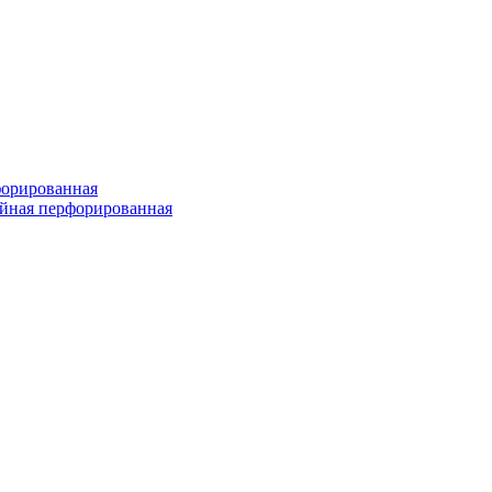
форированная
войная перфорированная