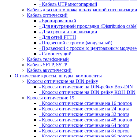
- Кабель UTP многопарный
Кабель для систем пожарно-охранной сигнализаци
Кабель оптический
- Бронированный
- Для внутренней прокладки (Distribution cable
- Для грунта и канализации
- Для сетей FTTH
- Подвесной с тросом (модульный)
- Подвесной с тросом (с центральным модулем
- Самонесущий
Кабель телефонный
Кабель SFTP, SSTP
Кабель акустический
Оптические кроссы, шнуры, компоненты
Кроссы оптические на DIN-рейку
- Кроссы оптические на DIN-рейку Box-DIN
- Кроссы оптические на DIN-рейку КОН-DIN
Кроссы оптические 19
- Кроссы оптические стоечные на 16 портов
- Кроссы оптические стоечные на 24 порта
- Кроссы оптические стоечные на 32 порта
- Кроссы оптические стоечные на 48 портов
- Кроссы оптические стоечные на 64 порта
- Кроссы оптические стоечные на 8 портов
- Кроссы оптические стоечные на 96 портов