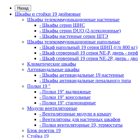
Назад
Шкафы и стойки 19 дюймовые
Шкафы телекоммуникационные настенные
- Шкафы серии ШНС
- Шкафы серии DUO (2-хсекционные)
- Шкафы настенные серии ШТЭ
Шкафы телекоммуникационные напольные
- Шкаф напольный 19 серия ШНП (г/п 800 кг)
- Шкаф серверный 19 серия NE-P, дверь - пер
- Шкаф серверный 19 серия NE-2P, дверь - д
Климатические шкафы
Антивандальные шкафы
- Шкафы антивандальные 19 настенные
- Шкафы антивандальные пенального типа
Полки 19 "
- Полки 19" выдвижные
- Полки 19" консольные
- Полки 19" стационарные
Модули вентиляторные
- Вентиляторные модули в крышу
- Вентиляторы для настенных шкафов
- Полки вентиляторные 19, термостаты
Блок розеток 19
Стойка 19