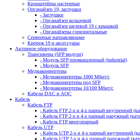
Кронштейны настенные
Органайзер 19, заглушки
- Заглушки
- Органайзер кольцевой
- Органайзер щелевой 19 с крышкой
- Органайзеры горизонтальные
Серверные направляющие
Крепеж 19 и аксессуары
Активное оборудование
Трансиверы (SFP модули)
- Модуль SFP промышленный (industrial)
- Модуль SFP
Медиаконвертеры
- Медиаконвертеры 1000 Мбит/с
- Медиаконвертеры под SFP
- Медиаконвертеры 10/100 Мбит/с
Кабели DAC и AOC
Кабель
Кабель FTP
- Кабель FTP 2-х и 4-х парный внутренний (кат
- Кабель FTP 2-х и 4-х парный наружный (кате
- Кабель FTP многопарный
Кабель UTP
- Кабель UTP 2-х и 4-х парный внутренний (кат
- Кабель UTP 2-х и 4-х парный наружный (кате