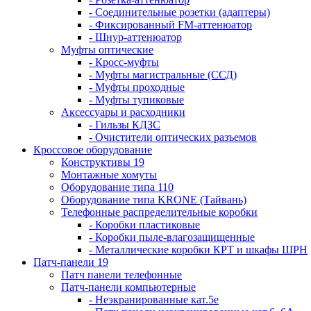
- Соединительные розетки (адаптеры)
- Фиксированный FM-аттенюатор
- Шнур-аттенюатор
Муфты оптические
- Кросс-муфты
- Муфты магистральные (ССД)
- Муфты проходные
- Муфты тупиковые
Аксессуары и расходники
- Гильзы КДЗС
- Очистители оптических разъемов
Кроссовое оборудование
Конструктивы 19
Монтажные хомуты
Оборудование типа 110
Оборудование типа KRONE (Тайвань)
Телефонные распределительные коробки
- Коробки пластиковые
- Коробки пыле-влагозащищенные
- Металлические коробки КРТ и шкафы ШРН
Патч-панели 19
Патч панели телефонные
Патч-панели компьютерные
- Неэкранированные кат.5е