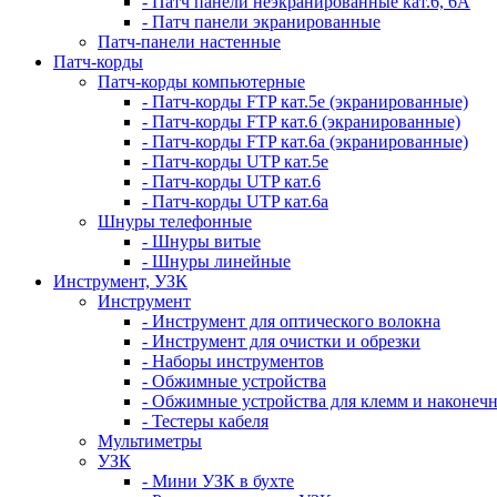
- Патч панели неэкранированные кат.6, 6А
- Патч панели экранированные
Патч-панели настенные
Патч-корды
Патч-корды компьютерные
- Патч-корды FTP кат.5е (экранированные)
- Патч-корды FTP кат.6 (экранированные)
- Патч-корды FTP кат.6а (экранированные)
- Патч-корды UTP кат.5е
- Патч-корды UTP кат.6
- Патч-корды UTP кат.6а
Шнуры телефонные
- Шнуры витые
- Шнуры линейные
Инструмент, УЗК
Инструмент
- Инструмент для оптического волокна
- Инструмент для очистки и обрезки
- Наборы инструментов
- Обжимные устройства
- Обжимные устройства для клемм и наконеч
- Тестеры кабеля
Мультиметры
УЗК
- Мини УЗК в бухте