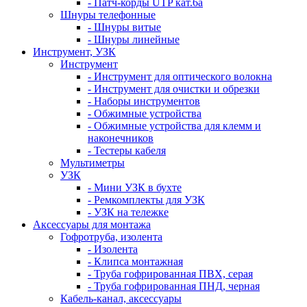
- Патч-корды UTP кат.6а
Шнуры телефонные
- Шнуры витые
- Шнуры линейные
Инструмент, УЗК
Инструмент
- Инструмент для оптического волокна
- Инструмент для очистки и обрезки
- Наборы инструментов
- Обжимные устройства
- Обжимные устройства для клемм и
наконечников
- Тестеры кабеля
Мультиметры
УЗК
- Мини УЗК в бухте
- Ремкомплекты для УЗК
- УЗК на тележке
Аксессуары для монтажа
Гофротруба, изолента
- Изолента
- Клипса монтажная
- Труба гофрированная ПВХ, серая
- Труба гофрированная ПНД, черная
Кабель-канал, аксессуары