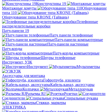
Конструктивы 19
Монтажные хомуты
Оборудование
типа 110
Оборудование типа KRONE (Тайвань)
Телефонные
распределительные коробки
Патч-панели 19
Патч панели телефонные
Патч-панели компьютерные
Патч-панели настенные
Патч-корды
Патч-корды компьютерные
Шнуры телефонные
Инструмент, УЗК
Инструмент
Мультиметры
УЗК
Аксессуары для монтажа
Гофротруба, изолента
Кабель-канал, аксессуары
Колпачки
Металлорукав
Разъемы RJ
Розетки
Соединители
Спиральные рукава
Стяжки, маркеры
ЭЛЕКТРИКА
Коробки распаячные