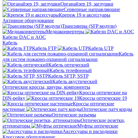
Органайзер 19, заглушки
Серверные направляющие
Крепеж 19 и аксессуары
Активное оборудование
Трансиверы (SFP модули)
Медиаконвертеры
Кабели DAC и AOC
Кабель
Кабель FTP
Кабель UTP
Кабель
для систем пожарно-охранной сигнализации
Кабель оптический
Кабель телефонный
Кабель SFTP, SSTP
Кабель акустический
Оптические кроссы, шнуры, компоненты
Кроссы оптические на
DIN-рейку
Кроссы оптические 19
Кроссы оптические
настенные
Оптические патч корды
Оптические разъемы
Оптические розетки,
аттенюаторы
Муфты оптические
Аксессуары и расходники
Кроссовое оборудование