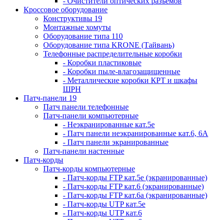
- Очистители оптических разъемов
Кроссовое оборудование
Конструктивы 19
Монтажные хомуты
Оборудование типа 110
Оборудование типа KRONE (Тайвань)
Телефонные распределительные коробки
- Коробки пластиковые
- Коробки пыле-влагозащищенные
- Металлические коробки КРТ и шкафы
ШРН
Патч-панели 19
Патч панели телефонные
Патч-панели компьютерные
- Неэкранированные кат.5е
- Патч панели неэкранированные кат.6, 6А
- Патч панели экранированные
Патч-панели настенные
Патч-корды
Патч-корды компьютерные
- Патч-корды FTP кат.5е (экранированные)
- Патч-корды FTP кат.6 (экранированные)
- Патч-корды FTP кат.6а (экранированные)
- Патч-корды UTP кат.5е
- Патч-корды UTP кат.6