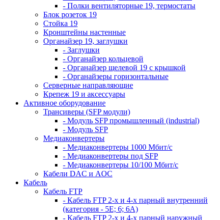
- Полки вентиляторные 19, термостаты
Блок розеток 19
Стойка 19
Кронштейны настенные
Органайзер 19, заглушки
- Заглушки
- Органайзер кольцевой
- Органайзер щелевой 19 с крышкой
- Органайзеры горизонтальные
Серверные направляющие
Крепеж 19 и аксессуары
Активное оборудование
Трансиверы (SFP модули)
- Модуль SFP промышленный (industrial)
- Модуль SFP
Медиаконвертеры
- Медиаконвертеры 1000 Мбит/с
- Медиаконвертеры под SFP
- Медиаконвертеры 10/100 Мбит/с
Кабели DAC и AOC
Кабель
Кабель FTP
- Кабель FTP 2-х и 4-х парный внутренний
(категория - 5Е; 6; 6А)
- Кабель FTP 2-х и 4-х парный наружный