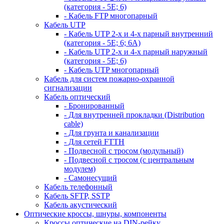
(категория - 5Е; 6)
- Кабель FTP многопарный
Кабель UTP
- Кабель UTP 2-х и 4-х парный внутренний
(категория - 5Е; 6; 6А)
- Кабель UTP 2-х и 4-х парный наружный
(категория - 5Е; 6)
- Кабель UTP многопарный
Кабель для систем пожарно-охранной
сигнализации
Кабель оптический
- Бронированный
- Для внутренней прокладки (Distribution
cable)
- Для грунта и канализации
- Для сетей FTTH
- Подвесной с тросом (модульный)
- Подвесной с тросом (с центральным
модулем)
- Самонесущий
Кабель телефонный
Кабель SFTP, SSTP
Кабель акустический
Оптические кроссы, шнуры, компоненты
Кроссы оптические на DIN-рейку