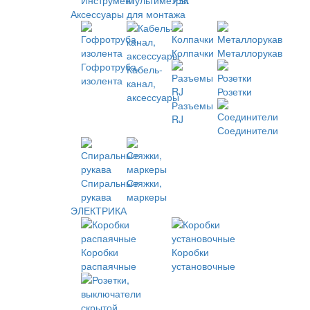
Инструмент
Мультиметры
УЗК
Аксессуары для монтажа
Колпачки
Металлорукав
Гофротруба,
Кабель-
изолента
канал,
Розетки
аксессуары
Разъемы
RJ
Соединители
Спиральные
Стяжки,
рукава
маркеры
ЭЛЕКТРИКА
Коробки
Коробки
распаячные
установочные