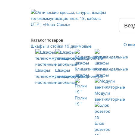
Вез
Каталог
товаров
О ко
Шкафы и стойки 19 дюймовые
Климатические
Антивандальные
Шкафы
Шкафы
шкафы
шкафы
телекоммуникационные
телекоммуникационные
настенные
напольные
Модули
Полки
вентиляторные
19 "
Блок
розеток