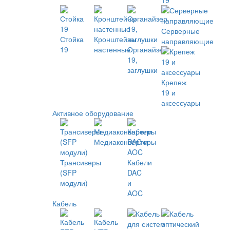
19
Серверные
Стойка
Кронштейны
направляющие
19
настенные
Органайзер
19,
заглушки
Крепеж
19 и
аксессуары
Активное оборудование
Медиаконвертеры
Трансиверы
Кабели
(SFP
DAC
модули)
и
AOC
Кабель