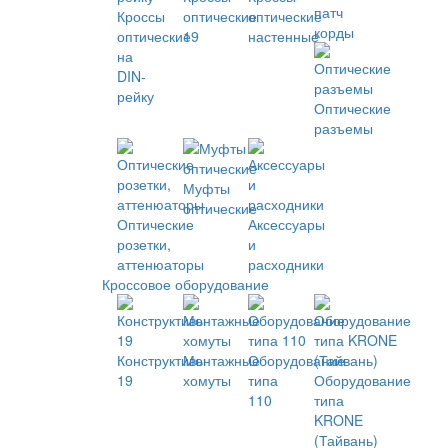
патч
Кроссы
оптические
оптические
корды
оптические
19
настенные
на
DIN-
рейку
Оптические
разъемы
Муфты
оптические
Оптические
Аксессуары
розетки,
и
аттенюаторы
расходники
Кроссовое оборудование
Конструктивы
Монтажные
Оборудование
19
хомуты
типа
Оборудование
110
типа
KRONE
(Тайвань)