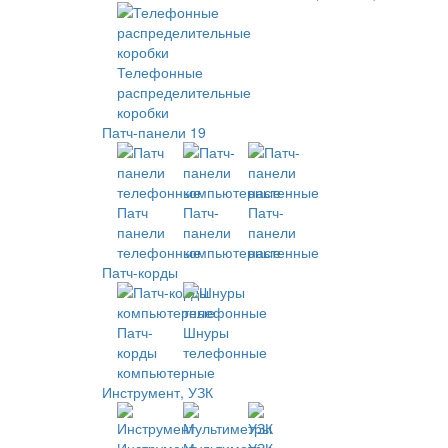
Телефонные
распределительные
коробки
Патч-панели 19
Патч
Патч-
Патч-
панели
панели
панели
телефонные
компьютерные
настенные
Патч-корды
Патч-
Шнуры
корды
телефонные
компьютерные
Инструмент, УЗК