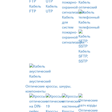
Кабель
Кабель
Кабель
оптический
FTP
UTP
Кабель
для
Кабель
систем
телефонный
пожарно-
охранной
сигнализации
Кабель
SFTP,
SSTP
Кабель
акустический
Оптические кроссы, шнуры,
компоненты
Оптические
Кроссы
Кроссы