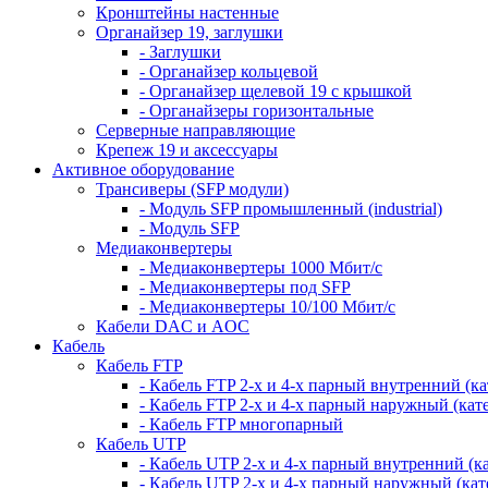
Кронштейны настенные
Органайзер 19, заглушки
- Заглушки
- Органайзер кольцевой
- Органайзер щелевой 19 с крышкой
- Органайзеры горизонтальные
Серверные направляющие
Крепеж 19 и аксессуары
Активное оборудование
Трансиверы (SFP модули)
- Модуль SFP промышленный (industrial)
- Модуль SFP
Медиаконвертеры
- Медиаконвертеры 1000 Мбит/с
- Медиаконвертеры под SFP
- Медиаконвертеры 10/100 Мбит/с
Кабели DAC и AOC
Кабель
Кабель FTP
- Кабель FTP 2-х и 4-х парный внутренний (кат
- Кабель FTP 2-х и 4-х парный наружный (кате
- Кабель FTP многопарный
Кабель UTP
- Кабель UTP 2-х и 4-х парный внутренний (кат
- Кабель UTP 2-х и 4-х парный наружный (кате