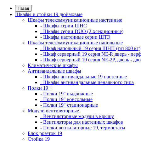
Назад
Шкафы и стойки 19 дюймовые
Шкафы телекоммуникационные настенные
- Шкафы серии ШНС
- Шкафы серии DUO (2-хсекционные)
- Шкафы настенные серии ШТЭ
Шкафы телекоммуникационные напольные
- Шкаф напольный 19 серия ШНП (г/п 800 кг)
- Шкаф серверный 19 серия NE-P, дверь - пер
- Шкаф серверный 19 серия NE-2P, дверь - д
Климатические шкафы
Антивандальные шкафы
- Шкафы антивандальные 19 настенные
- Шкафы антивандальные пенального типа
Полки 19 "
- Полки 19" выдвижные
- Полки 19" консольные
- Полки 19" стационарные
Модули вентиляторные
- Вентиляторные модули в крышу
- Вентиляторы для настенных шкафов
- Полки вентиляторные 19, термостаты
Блок розеток 19
Стойка 19