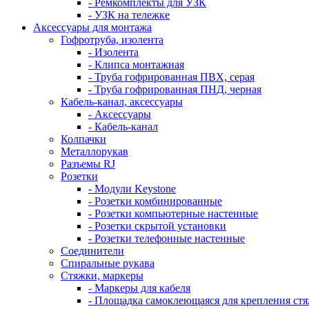
- Ремкомплекты для УЗК
- УЗК на тележке
Аксессуары для монтажа
Гофротруба, изолента
- Изолента
- Клипса монтажная
- Труба гофрированная ПВХ, серая
- Труба гофрированная ПНД, черная
Кабель-канал, аксессуары
- Аксессуары
- Кабель-канал
Колпачки
Металлорукав
Разъемы RJ
Розетки
- Модули Keystone
- Розетки комбинированные
- Розетки компьютерные настенные
- Розетки скрытой установки
- Розетки телефонные настенные
Соединители
Спиральные рукава
Стяжки, маркеры
- Маркеры для кабеля
- Площадка самоклеющаяся для крепления ст