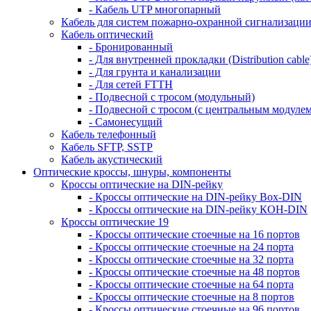
- Кабель UTP многопарный
Кабель для систем пожарно-охранной сигнализаци
Кабель оптический
- Бронированный
- Для внутренней прокладки (Distribution cable
- Для грунта и канализации
- Для сетей FTTH
- Подвесной с тросом (модульный)
- Подвесной с тросом (с центральным модулем
- Самонесущий
Кабель телефонный
Кабель SFTP, SSTP
Кабель акустический
Оптические кроссы, шнуры, компоненты
Кроссы оптические на DIN-рейку
- Кроссы оптические на DIN-рейку Box-DIN
- Кроссы оптические на DIN-рейку КОН-DIN
Кроссы оптические 19
- Кроссы оптические стоечные на 16 портов
- Кроссы оптические стоечные на 24 порта
- Кроссы оптические стоечные на 32 порта
- Кроссы оптические стоечные на 48 портов
- Кроссы оптические стоечные на 64 порта
- Кроссы оптические стоечные на 8 портов
- Кроссы оптические стоечные на 96 портов