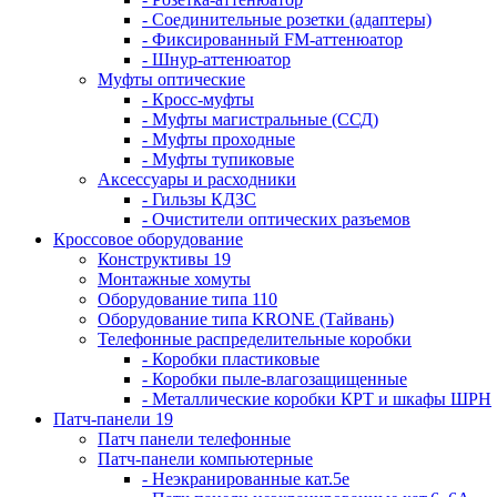
- Соединительные розетки (адаптеры)
- Фиксированный FM-аттенюатор
- Шнур-аттенюатор
Муфты оптические
- Кросс-муфты
- Муфты магистральные (ССД)
- Муфты проходные
- Муфты тупиковые
Аксессуары и расходники
- Гильзы КДЗС
- Очистители оптических разъемов
Кроссовое оборудование
Конструктивы 19
Монтажные хомуты
Оборудование типа 110
Оборудование типа KRONE (Тайвань)
Телефонные распределительные коробки
- Коробки пластиковые
- Коробки пыле-влагозащищенные
- Металлические коробки КРТ и шкафы ШРН
Патч-панели 19
Патч панели телефонные
Патч-панели компьютерные
- Неэкранированные кат.5е