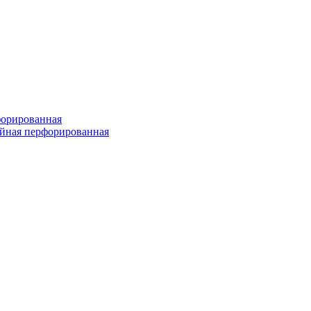
форированная
войная перфорированная