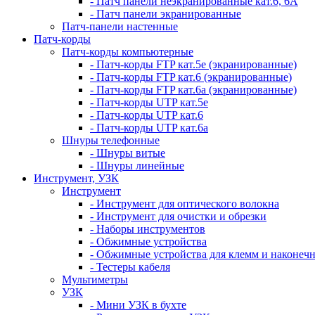
- Патч панели неэкранированные кат.6, 6А
- Патч панели экранированные
Патч-панели настенные
Патч-корды
Патч-корды компьютерные
- Патч-корды FTP кат.5е (экранированные)
- Патч-корды FTP кат.6 (экранированные)
- Патч-корды FTP кат.6а (экранированные)
- Патч-корды UTP кат.5е
- Патч-корды UTP кат.6
- Патч-корды UTP кат.6а
Шнуры телефонные
- Шнуры витые
- Шнуры линейные
Инструмент, УЗК
Инструмент
- Инструмент для оптического волокна
- Инструмент для очистки и обрезки
- Наборы инструментов
- Обжимные устройства
- Обжимные устройства для клемм и наконеч
- Тестеры кабеля
Мультиметры
УЗК
- Мини УЗК в бухте