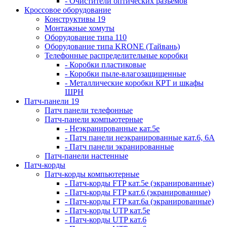
- Очистители оптических разъемов
Кроссовое оборудование
Конструктивы 19
Монтажные хомуты
Оборудование типа 110
Оборудование типа KRONE (Тайвань)
Телефонные распределительные коробки
- Коробки пластиковые
- Коробки пыле-влагозащищенные
- Металлические коробки КРТ и шкафы
ШРН
Патч-панели 19
Патч панели телефонные
Патч-панели компьютерные
- Неэкранированные кат.5е
- Патч панели неэкранированные кат.6, 6А
- Патч панели экранированные
Патч-панели настенные
Патч-корды
Патч-корды компьютерные
- Патч-корды FTP кат.5е (экранированные)
- Патч-корды FTP кат.6 (экранированные)
- Патч-корды FTP кат.6а (экранированные)
- Патч-корды UTP кат.5е
- Патч-корды UTP кат.6