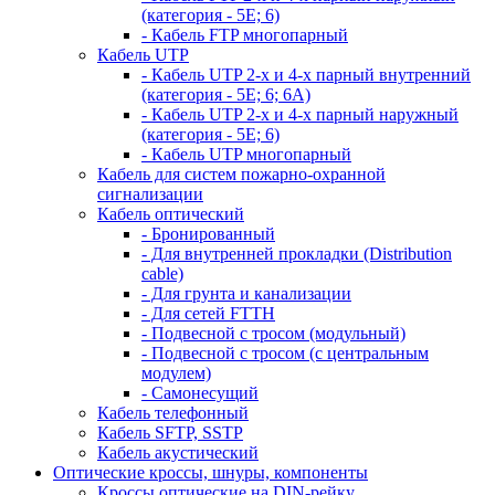
(категория - 5Е; 6)
- Кабель FTP многопарный
Кабель UTP
- Кабель UTP 2-х и 4-х парный внутренний
(категория - 5Е; 6; 6А)
- Кабель UTP 2-х и 4-х парный наружный
(категория - 5Е; 6)
- Кабель UTP многопарный
Кабель для систем пожарно-охранной
сигнализации
Кабель оптический
- Бронированный
- Для внутренней прокладки (Distribution
cable)
- Для грунта и канализации
- Для сетей FTTH
- Подвесной с тросом (модульный)
- Подвесной с тросом (с центральным
модулем)
- Самонесущий
Кабель телефонный
Кабель SFTP, SSTP
Кабель акустический
Оптические кроссы, шнуры, компоненты
Кроссы оптические на DIN-рейку