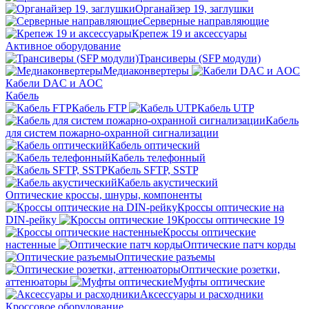
Органайзер 19, заглушки
Серверные направляющие
Крепеж 19 и аксессуары
Активное оборудование
Трансиверы (SFP модули)
Медиаконвертеры
Кабели DAC и AOC
Кабель
Кабель FTP
Кабель UTP
Кабель
для систем пожарно-охранной сигнализации
Кабель оптический
Кабель телефонный
Кабель SFTP, SSTP
Кабель акустический
Оптические кроссы, шнуры, компоненты
Кроссы оптические на
DIN-рейку
Кроссы оптические 19
Кроссы оптические
настенные
Оптические патч корды
Оптические разъемы
Оптические розетки,
аттенюаторы
Муфты оптические
Аксессуары и расходники
Кроссовое оборудование