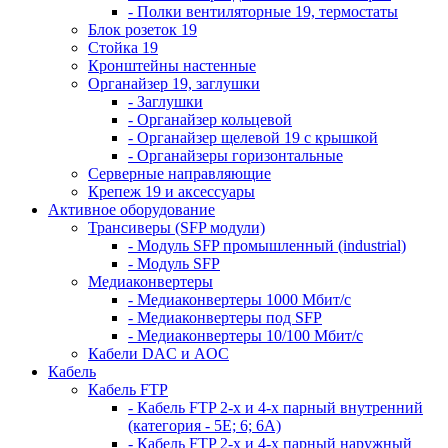
- Полки вентиляторные 19, термостаты
Блок розеток 19
Стойка 19
Кронштейны настенные
Органайзер 19, заглушки
- Заглушки
- Органайзер кольцевой
- Органайзер щелевой 19 с крышкой
- Органайзеры горизонтальные
Серверные направляющие
Крепеж 19 и аксессуары
Активное оборудование
Трансиверы (SFP модули)
- Модуль SFP промышленный (industrial)
- Модуль SFP
Медиаконвертеры
- Медиаконвертеры 1000 Мбит/с
- Медиаконвертеры под SFP
- Медиаконвертеры 10/100 Мбит/с
Кабели DAC и AOC
Кабель
Кабель FTP
- Кабель FTP 2-х и 4-х парный внутренний
(категория - 5Е; 6; 6А)
- Кабель FTP 2-х и 4-х парный наружный