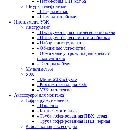
- Патч-корды UTP кат.6а
Шнуры телефонные
- Шнуры витые
- Шнуры линейные
Инструмент, УЗК
Инструмент
- Инструмент для оптического волокна
- Инструмент для очистки и обрезки
- Наборы инструментов
- Обжимные устройства
- Обжимные устройства для клемм и
наконечников
- Тестеры кабеля
Мультиметры
УЗК
- Мини УЗК в бухте
- Ремкомплекты для УЗК
- УЗК на тележке
Аксессуары для монтажа
Гофротруба, изолента
- Изолента
- Клипса монтажная
- Труба гофрированная ПВХ, серая
- Труба гофрированная ПНД, черная
Кабель-канал, аксессуары