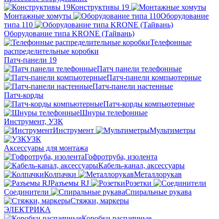
Конструктивы 19
Монтажные хомуты
Оборудование
типа 110
Оборудование типа KRONE (Тайвань)
Телефонные
распределительные коробки
Патч-панели 19
Патч панели телефонные
Патч-панели компьютерные
Патч-панели настенные
Патч-корды
Патч-корды компьютерные
Шнуры телефонные
Инструмент, УЗК
Инструмент
Мультиметры
УЗК
Аксессуары для монтажа
Гофротруба, изолента
Кабель-канал, аксессуары
Колпачки
Металлорукав
Разъемы RJ
Розетки
Соединители
Спиральные рукава
Стяжки, маркеры
ЭЛЕКТРИКА
Коробки распаячные