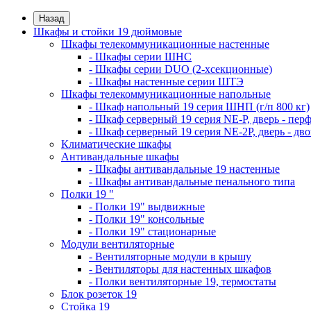
Назад
Шкафы и стойки 19 дюймовые
Шкафы телекоммуникационные настенные
- Шкафы серии ШНС
- Шкафы серии DUO (2-хсекционные)
- Шкафы настенные серии ШТЭ
Шкафы телекоммуникационные напольные
- Шкаф напольный 19 серия ШНП (г/п 800 кг)
- Шкаф серверный 19 серия NE-P, дверь - пер
- Шкаф серверный 19 серия NE-2P, дверь - д
Климатические шкафы
Антивандальные шкафы
- Шкафы антивандальные 19 настенные
- Шкафы антивандальные пенального типа
Полки 19 "
- Полки 19" выдвижные
- Полки 19" консольные
- Полки 19" стационарные
Модули вентиляторные
- Вентиляторные модули в крышу
- Вентиляторы для настенных шкафов
- Полки вентиляторные 19, термостаты
Блок розеток 19
Стойка 19