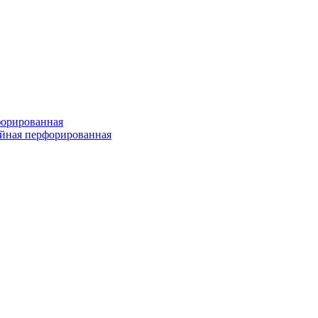
форированная
войная перфорированная