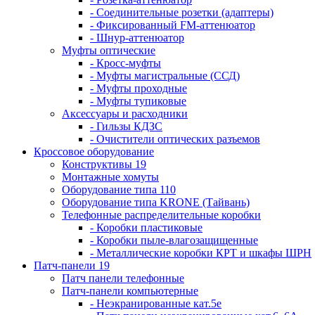
- Соединительные розетки (адаптеры)
- Фиксированный FM-аттенюатор
- Шнур-аттенюатор
Муфты оптические
- Кросс-муфты
- Муфты магистральные (ССД)
- Муфты проходные
- Муфты тупиковые
Аксессуары и расходники
- Гильзы КДЗС
- Очистители оптических разъемов
Кроссовое оборудование
Конструктивы 19
Монтажные хомуты
Оборудование типа 110
Оборудование типа KRONE (Тайвань)
Телефонные распределительные коробки
- Коробки пластиковые
- Коробки пыле-влагозащищенные
- Металлические коробки КРТ и шкафы ШРН
Патч-панели 19
Патч панели телефонные
Патч-панели компьютерные
- Неэкранированные кат.5е