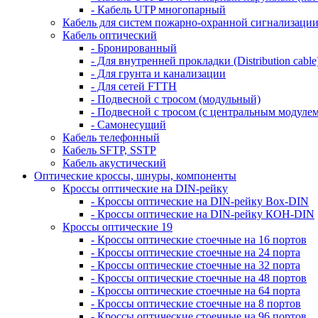
- Кабель UTP многопарный
Кабель для систем пожарно-охранной сигнализаци
Кабель оптический
- Бронированный
- Для внутренней прокладки (Distribution cable
- Для грунта и канализации
- Для сетей FTTH
- Подвесной с тросом (модульный)
- Подвесной с тросом (с центральным модулем
- Самонесущий
Кабель телефонный
Кабель SFTP, SSTP
Кабель акустический
Оптические кроссы, шнуры, компоненты
Кроссы оптические на DIN-рейку
- Кроссы оптические на DIN-рейку Box-DIN
- Кроссы оптические на DIN-рейку КОН-DIN
Кроссы оптические 19
- Кроссы оптические стоечные на 16 портов
- Кроссы оптические стоечные на 24 порта
- Кроссы оптические стоечные на 32 порта
- Кроссы оптические стоечные на 48 портов
- Кроссы оптические стоечные на 64 порта
- Кроссы оптические стоечные на 8 портов
- Кроссы оптические стоечные на 96 портов