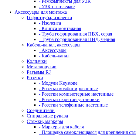
- Ремкомплекты для УЗК
- УЗК на тележке
Аксессуары для монтажа
Гофротруба, изолента
- Изолента
- Клипса монтажная
- Труба гофрированная ПВХ, серая
- Труба гофрированная ПНД, черная
Кабель-канал, аксессуары
- Аксессуары
- Кабель-канал
Колпачки
Металлорукав
Разъемы RJ
Розетки
- Модули Keystone
- Розетки комбинированные
- Розетки компьютерные настенные
- Розетки скрытой установки
- Розетки телефонные настенные
Соединители
Спиральные рукава
Стяжки, маркеры
- Маркеры для кабеля
- Площадка самоклеющаяся для крепления ст