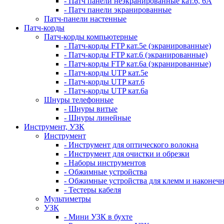
- Патч панели неэкранированные кат.6, 6А
- Патч панели экранированные
Патч-панели настенные
Патч-корды
Патч-корды компьютерные
- Патч-корды FTP кат.5е (экранированные)
- Патч-корды FTP кат.6 (экранированные)
- Патч-корды FTP кат.6а (экранированные)
- Патч-корды UTP кат.5е
- Патч-корды UTP кат.6
- Патч-корды UTP кат.6а
Шнуры телефонные
- Шнуры витые
- Шнуры линейные
Инструмент, УЗК
Инструмент
- Инструмент для оптического волокна
- Инструмент для очистки и обрезки
- Наборы инструментов
- Обжимные устройства
- Обжимные устройства для клемм и наконеч
- Тестеры кабеля
Мультиметры
УЗК
- Мини УЗК в бухте