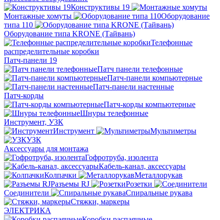
Конструктивы 19
Монтажные хомуты
Оборудование
типа 110
Оборудование типа KRONE (Тайвань)
Телефонные
распределительные коробки
Патч-панели 19
Патч панели телефонные
Патч-панели компьютерные
Патч-панели настенные
Патч-корды
Патч-корды компьютерные
Шнуры телефонные
Инструмент, УЗК
Инструмент
Мультиметры
УЗК
Аксессуары для монтажа
Гофротруба, изолента
Кабель-канал, аксессуары
Колпачки
Металлорукав
Разъемы RJ
Розетки
Соединители
Спиральные рукава
Стяжки, маркеры
ЭЛЕКТРИКА
Коробки распаячные