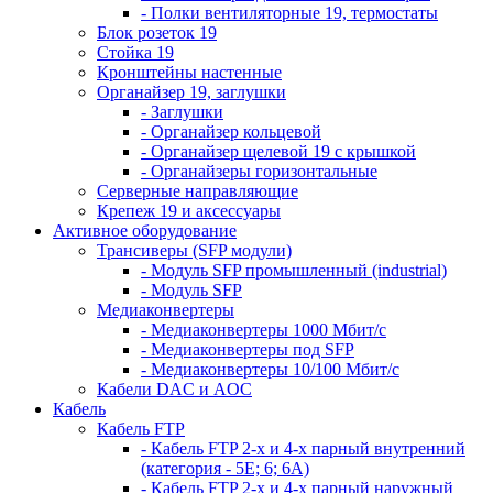
- Полки вентиляторные 19, термостаты
Блок розеток 19
Стойка 19
Кронштейны настенные
Органайзер 19, заглушки
- Заглушки
- Органайзер кольцевой
- Органайзер щелевой 19 с крышкой
- Органайзеры горизонтальные
Серверные направляющие
Крепеж 19 и аксессуары
Активное оборудование
Трансиверы (SFP модули)
- Модуль SFP промышленный (industrial)
- Модуль SFP
Медиаконвертеры
- Медиаконвертеры 1000 Мбит/с
- Медиаконвертеры под SFP
- Медиаконвертеры 10/100 Мбит/с
Кабели DAC и AOC
Кабель
Кабель FTP
- Кабель FTP 2-х и 4-х парный внутренний
(категория - 5Е; 6; 6А)
- Кабель FTP 2-х и 4-х парный наружный