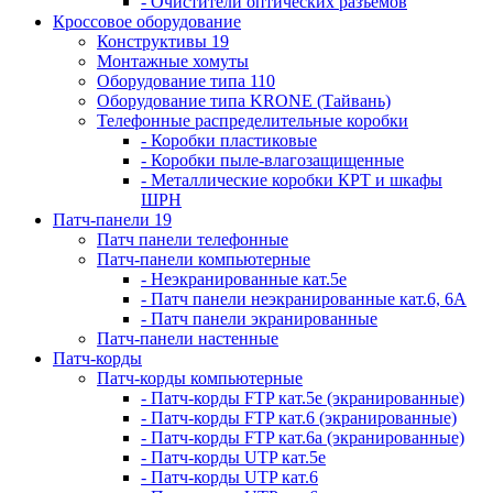
- Очистители оптических разъемов
Кроссовое оборудование
Конструктивы 19
Монтажные хомуты
Оборудование типа 110
Оборудование типа KRONE (Тайвань)
Телефонные распределительные коробки
- Коробки пластиковые
- Коробки пыле-влагозащищенные
- Металлические коробки КРТ и шкафы
ШРН
Патч-панели 19
Патч панели телефонные
Патч-панели компьютерные
- Неэкранированные кат.5е
- Патч панели неэкранированные кат.6, 6А
- Патч панели экранированные
Патч-панели настенные
Патч-корды
Патч-корды компьютерные
- Патч-корды FTP кат.5е (экранированные)
- Патч-корды FTP кат.6 (экранированные)
- Патч-корды FTP кат.6а (экранированные)
- Патч-корды UTP кат.5е
- Патч-корды UTP кат.6