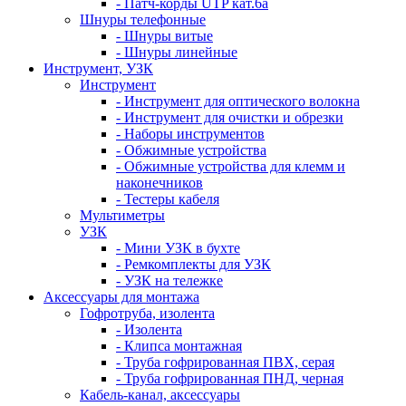
- Патч-корды UTP кат.6а
Шнуры телефонные
- Шнуры витые
- Шнуры линейные
Инструмент, УЗК
Инструмент
- Инструмент для оптического волокна
- Инструмент для очистки и обрезки
- Наборы инструментов
- Обжимные устройства
- Обжимные устройства для клемм и
наконечников
- Тестеры кабеля
Мультиметры
УЗК
- Мини УЗК в бухте
- Ремкомплекты для УЗК
- УЗК на тележке
Аксессуары для монтажа
Гофротруба, изолента
- Изолента
- Клипса монтажная
- Труба гофрированная ПВХ, серая
- Труба гофрированная ПНД, черная
Кабель-канал, аксессуары