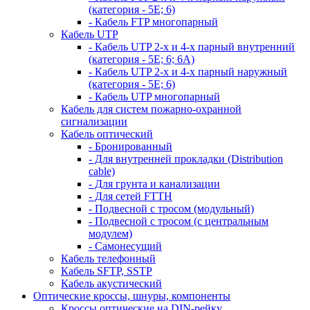
(категория - 5Е; 6)
- Кабель FTP многопарный
Кабель UTP
- Кабель UTP 2-х и 4-х парный внутренний
(категория - 5Е; 6; 6А)
- Кабель UTP 2-х и 4-х парный наружный
(категория - 5Е; 6)
- Кабель UTP многопарный
Кабель для систем пожарно-охранной
сигнализации
Кабель оптический
- Бронированный
- Для внутренней прокладки (Distribution
cable)
- Для грунта и канализации
- Для сетей FTTH
- Подвесной с тросом (модульный)
- Подвесной с тросом (с центральным
модулем)
- Самонесущий
Кабель телефонный
Кабель SFTP, SSTP
Кабель акустический
Оптические кроссы, шнуры, компоненты
Кроссы оптические на DIN-рейку