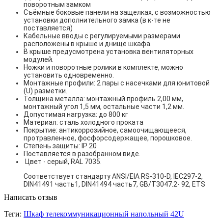
поворотным замком
Съёмные боковые панели на защелках, с возможностью
установки дополнительного замка (в к-те не
поставляется)
Кабельные вводы с регулируемыми размерами
расположены в крыше и днище шкафа.
В крыше предусмотрена установка вентиляторных
модулей.
Ножки и поворотные ролики в комплекте, можно
установить одновременно.
Монтажные профили: 2 пары с насечками для юнитовой
(U) разметки.
Толщина металла: монтажный профиль 2,00 мм,
монтажный угол 1,5 мм, остальные части 1,2 мм.
Допустимая нагрузка: до 800 кг
Материал: сталь холодного проката
Покрытие: антикоррозийное, самоочищающееся,
протравленное, фосфорсодержащее, порошковое.
Степень защиты: IP 20
Поставляется в разобранном виде.
Цвет - серый, RAL 7035.
Соответствует стандарту ANSI/EIA RS-310-D, IEC297-2,
DIN41491 часть1, DIN41494 часть7, GB/T3047.2- 92, ETS
Написать отзыв
Теги:
Шкаф телекоммуникационный напольный 42U