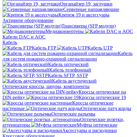
Органайзер 19, заглушки
Серверные направляющие
Крепеж 19 и аксессуары
Активное оборудование
Трансиверы (SFP модули)
Медиаконвертеры
Кабели DAC и AOC
Кабель
Кабель FTP
Кабель UTP
Кабель
для систем пожарно-охранной сигнализации
Кабель оптический
Кабель телефонный
Кабель SFTP, SSTP
Кабель акустический
Оптические кроссы, шнуры, компоненты
Кроссы оптические на
DIN-рейку
Кроссы оптические 19
Кроссы оптические
настенные
Оптические патч корды
Оптические разъемы
Оптические розетки,
аттенюаторы
Муфты оптические
Аксессуары и расходники
Кроссовое оборудование