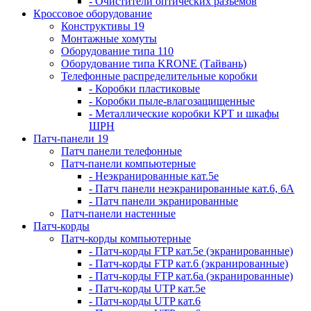
- Очистители оптических разъемов
Кроссовое оборудование
Конструктивы 19
Монтажные хомуты
Оборудование типа 110
Оборудование типа KRONE (Тайвань)
Телефонные распределительные коробки
- Коробки пластиковые
- Коробки пыле-влагозащищенные
- Металлические коробки КРТ и шкафы
ШРН
Патч-панели 19
Патч панели телефонные
Патч-панели компьютерные
- Неэкранированные кат.5е
- Патч панели неэкранированные кат.6, 6А
- Патч панели экранированные
Патч-панели настенные
Патч-корды
Патч-корды компьютерные
- Патч-корды FTP кат.5е (экранированные)
- Патч-корды FTP кат.6 (экранированные)
- Патч-корды FTP кат.6а (экранированные)
- Патч-корды UTP кат.5е
- Патч-корды UTP кат.6