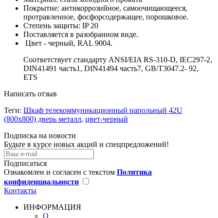
Покрытие: антикоррозийное, самоочищающееся,
протравленное, фосфорсодержащее, порошковое.
Степень защиты: IP 20
Поставляется в разобранном виде.
Цвет - черный, RAL 9004.
Соответствует стандарту ANSI/EIA RS-310-D, IEC297-2,
DIN41491 часть1, DIN41494 часть7, GB/T3047.2- 92,
ETS
Написать отзыв
Теги:
Шкаф телекоммуникационный напольный 42U
(800х800) дверь металл
,
цвет-черный
Подписка на новости
Будьте в курсе новых акций и спецпредложений!
Подписаться
Ознакомлен и согласен с текстом
Политика
конфиденциальности
Контакты
ИНФОРМАЦИЯ
О