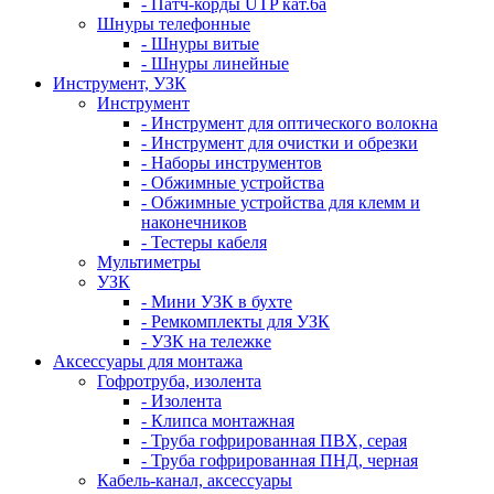
- Патч-корды UTP кат.6а
Шнуры телефонные
- Шнуры витые
- Шнуры линейные
Инструмент, УЗК
Инструмент
- Инструмент для оптического волокна
- Инструмент для очистки и обрезки
- Наборы инструментов
- Обжимные устройства
- Обжимные устройства для клемм и
наконечников
- Тестеры кабеля
Мультиметры
УЗК
- Мини УЗК в бухте
- Ремкомплекты для УЗК
- УЗК на тележке
Аксессуары для монтажа
Гофротруба, изолента
- Изолента
- Клипса монтажная
- Труба гофрированная ПВХ, серая
- Труба гофрированная ПНД, черная
Кабель-канал, аксессуары