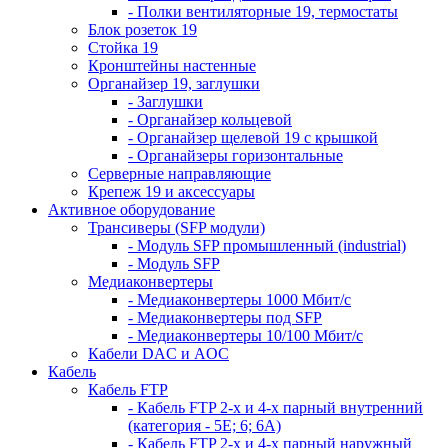
- Полки вентиляторные 19, термостаты
Блок розеток 19
Стойка 19
Кронштейны настенные
Органайзер 19, заглушки
- Заглушки
- Органайзер кольцевой
- Органайзер щелевой 19 с крышкой
- Органайзеры горизонтальные
Серверные направляющие
Крепеж 19 и аксессуары
Активное оборудование
Трансиверы (SFP модули)
- Модуль SFP промышленный (industrial)
- Модуль SFP
Медиаконвертеры
- Медиаконвертеры 1000 Мбит/с
- Медиаконвертеры под SFP
- Медиаконвертеры 10/100 Мбит/с
Кабели DAC и AOC
Кабель
Кабель FTP
- Кабель FTP 2-х и 4-х парный внутренний
(категория - 5Е; 6; 6А)
- Кабель FTP 2-х и 4-х парный наружный