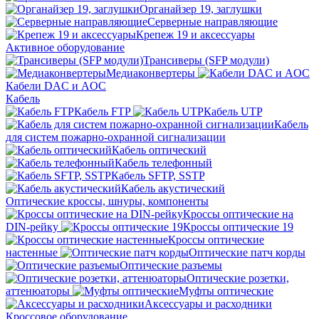
Органайзер 19, заглушки
Серверные направляющие
Крепеж 19 и аксессуары
Активное оборудование
Трансиверы (SFP модули)
Медиаконвертеры
Кабели DAC и AOC
Кабель
Кабель FTP
Кабель UTP
Кабель
для систем пожарно-охранной сигнализации
Кабель оптический
Кабель телефонный
Кабель SFTP, SSTP
Кабель акустический
Оптические кроссы, шнуры, компоненты
Кроссы оптические на
DIN-рейку
Кроссы оптические 19
Кроссы оптические
настенные
Оптические патч корды
Оптические разъемы
Оптические розетки,
аттенюаторы
Муфты оптические
Аксессуары и расходники
Кроссовое оборудование