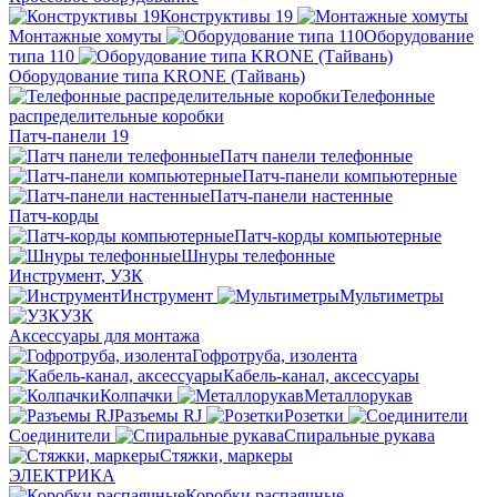
Конструктивы 19
Монтажные хомуты
Оборудование
типа 110
Оборудование типа KRONE (Тайвань)
Телефонные
распределительные коробки
Патч-панели 19
Патч панели телефонные
Патч-панели компьютерные
Патч-панели настенные
Патч-корды
Патч-корды компьютерные
Шнуры телефонные
Инструмент, УЗК
Инструмент
Мультиметры
УЗК
Аксессуары для монтажа
Гофротруба, изолента
Кабель-канал, аксессуары
Колпачки
Металлорукав
Разъемы RJ
Розетки
Соединители
Спиральные рукава
Стяжки, маркеры
ЭЛЕКТРИКА
Коробки распаячные