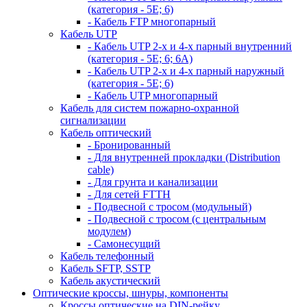
(категория - 5Е; 6)
- Кабель FTP многопарный
Кабель UTP
- Кабель UTP 2-х и 4-х парный внутренний
(категория - 5Е; 6; 6А)
- Кабель UTP 2-х и 4-х парный наружный
(категория - 5Е; 6)
- Кабель UTP многопарный
Кабель для систем пожарно-охранной
сигнализации
Кабель оптический
- Бронированный
- Для внутренней прокладки (Distribution
cable)
- Для грунта и канализации
- Для сетей FTTH
- Подвесной с тросом (модульный)
- Подвесной с тросом (с центральным
модулем)
- Самонесущий
Кабель телефонный
Кабель SFTP, SSTP
Кабель акустический
Оптические кроссы, шнуры, компоненты
Кроссы оптические на DIN-рейку