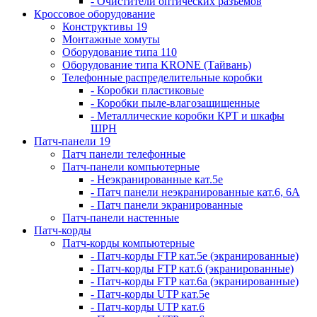
- Очистители оптических разъемов
Кроссовое оборудование
Конструктивы 19
Монтажные хомуты
Оборудование типа 110
Оборудование типа KRONE (Тайвань)
Телефонные распределительные коробки
- Коробки пластиковые
- Коробки пыле-влагозащищенные
- Металлические коробки КРТ и шкафы
ШРН
Патч-панели 19
Патч панели телефонные
Патч-панели компьютерные
- Неэкранированные кат.5е
- Патч панели неэкранированные кат.6, 6А
- Патч панели экранированные
Патч-панели настенные
Патч-корды
Патч-корды компьютерные
- Патч-корды FTP кат.5е (экранированные)
- Патч-корды FTP кат.6 (экранированные)
- Патч-корды FTP кат.6а (экранированные)
- Патч-корды UTP кат.5е
- Патч-корды UTP кат.6