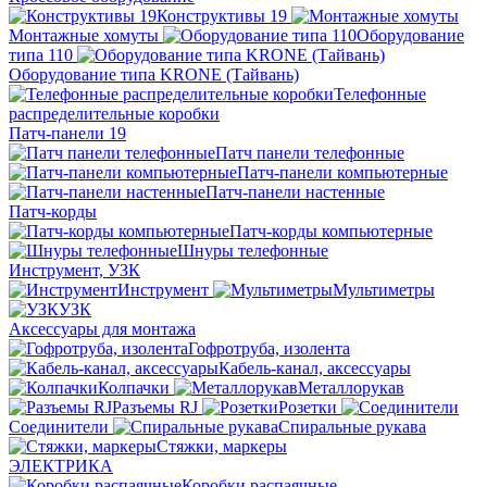
Конструктивы 19
Монтажные хомуты
Оборудование
типа 110
Оборудование типа KRONE (Тайвань)
Телефонные
распределительные коробки
Патч-панели 19
Патч панели телефонные
Патч-панели компьютерные
Патч-панели настенные
Патч-корды
Патч-корды компьютерные
Шнуры телефонные
Инструмент, УЗК
Инструмент
Мультиметры
УЗК
Аксессуары для монтажа
Гофротруба, изолента
Кабель-канал, аксессуары
Колпачки
Металлорукав
Разъемы RJ
Розетки
Соединители
Спиральные рукава
Стяжки, маркеры
ЭЛЕКТРИКА
Коробки распаячные