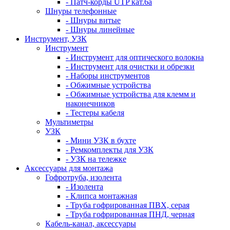
- Патч-корды UTP кат.6а
Шнуры телефонные
- Шнуры витые
- Шнуры линейные
Инструмент, УЗК
Инструмент
- Инструмент для оптического волокна
- Инструмент для очистки и обрезки
- Наборы инструментов
- Обжимные устройства
- Обжимные устройства для клемм и
наконечников
- Тестеры кабеля
Мультиметры
УЗК
- Мини УЗК в бухте
- Ремкомплекты для УЗК
- УЗК на тележке
Аксессуары для монтажа
Гофротруба, изолента
- Изолента
- Клипса монтажная
- Труба гофрированная ПВХ, серая
- Труба гофрированная ПНД, черная
Кабель-канал, аксессуары