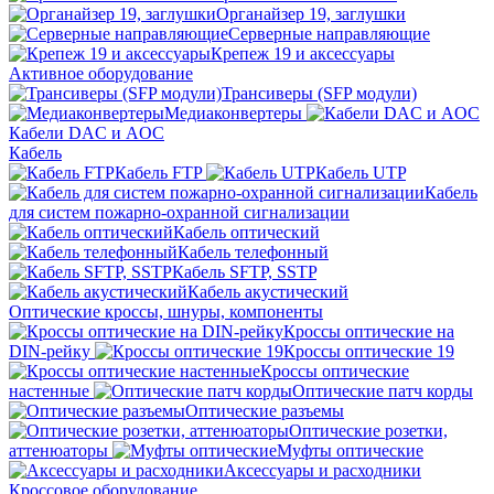
Органайзер 19, заглушки
Серверные направляющие
Крепеж 19 и аксессуары
Активное оборудование
Трансиверы (SFP модули)
Медиаконвертеры
Кабели DAC и AOC
Кабель
Кабель FTP
Кабель UTP
Кабель
для систем пожарно-охранной сигнализации
Кабель оптический
Кабель телефонный
Кабель SFTP, SSTP
Кабель акустический
Оптические кроссы, шнуры, компоненты
Кроссы оптические на
DIN-рейку
Кроссы оптические 19
Кроссы оптические
настенные
Оптические патч корды
Оптические разъемы
Оптические розетки,
аттенюаторы
Муфты оптические
Аксессуары и расходники
Кроссовое оборудование