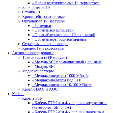
- Полки вентиляторные 19, термостаты
Блок розеток 19
Стойка 19
Кронштейны настенные
Органайзер 19, заглушки
- Заглушки
- Органайзер кольцевой
- Органайзер щелевой 19 с крышкой
- Органайзеры горизонтальные
Серверные направляющие
Крепеж 19 и аксессуары
Активное оборудование
Трансиверы (SFP модули)
- Модуль SFP промышленный (industrial)
- Модуль SFP
Медиаконвертеры
- Медиаконвертеры 1000 Мбит/с
- Медиаконвертеры под SFP
- Медиаконвертеры 10/100 Мбит/с
Кабели DAC и AOC
Кабель
Кабель FTP
- Кабель FTP 2-х и 4-х парный внутренний
(категория - 5Е; 6; 6А)
- Кабель FTP 2-х и 4-х парный наружный