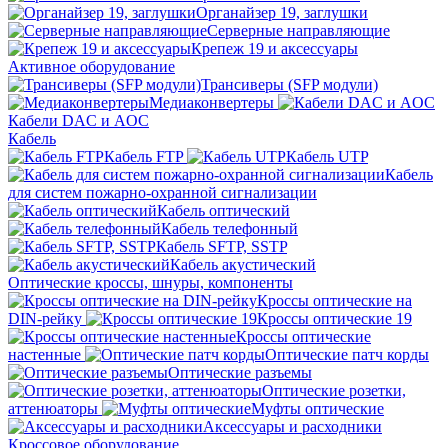
Органайзер 19, заглушки
Серверные направляющие
Крепеж 19 и аксессуары
Активное оборудование
Трансиверы (SFP модули)
Медиаконвертеры
Кабели DAC и AOC
Кабель
Кабель FTP
Кабель UTP
Кабель
для систем пожарно-охранной сигнализации
Кабель оптический
Кабель телефонный
Кабель SFTP, SSTP
Кабель акустический
Оптические кроссы, шнуры, компоненты
Кроссы оптические на
DIN-рейку
Кроссы оптические 19
Кроссы оптические
настенные
Оптические патч корды
Оптические разъемы
Оптические розетки,
аттенюаторы
Муфты оптические
Аксессуары и расходники
Кроссовое оборудование