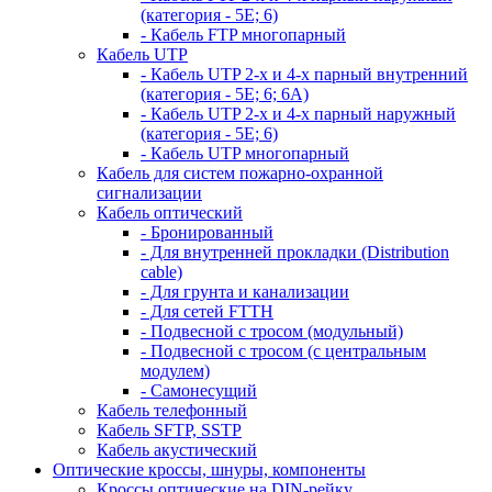
(категория - 5Е; 6)
- Кабель FTP многопарный
Кабель UTP
- Кабель UTP 2-х и 4-х парный внутренний
(категория - 5Е; 6; 6А)
- Кабель UTP 2-х и 4-х парный наружный
(категория - 5Е; 6)
- Кабель UTP многопарный
Кабель для систем пожарно-охранной
сигнализации
Кабель оптический
- Бронированный
- Для внутренней прокладки (Distribution
cable)
- Для грунта и канализации
- Для сетей FTTH
- Подвесной с тросом (модульный)
- Подвесной с тросом (с центральным
модулем)
- Самонесущий
Кабель телефонный
Кабель SFTP, SSTP
Кабель акустический
Оптические кроссы, шнуры, компоненты
Кроссы оптические на DIN-рейку