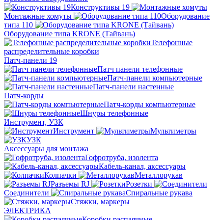
Конструктивы 19
Монтажные хомуты
Оборудование
типа 110
Оборудование типа KRONE (Тайвань)
Телефонные
распределительные коробки
Патч-панели 19
Патч панели телефонные
Патч-панели компьютерные
Патч-панели настенные
Патч-корды
Патч-корды компьютерные
Шнуры телефонные
Инструмент, УЗК
Инструмент
Мультиметры
УЗК
Аксессуары для монтажа
Гофротруба, изолента
Кабель-канал, аксессуары
Колпачки
Металлорукав
Разъемы RJ
Розетки
Соединители
Спиральные рукава
Стяжки, маркеры
ЭЛЕКТРИКА
Коробки распаячные