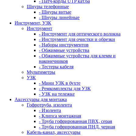
- Патч-корды UTP кат.6а
Шнуры телефонные
- Шнуры витые
- Шнуры линейные
Инструмент, УЗК
Инструмент
- Инструмент для оптического волокна
- Инструмент для очистки и обрезки
- Наборы инструментов
- Обжимные устройства
- Обжимные устройства для клемм и
наконечников
- Тестеры кабеля
Мультиметры
УЗК
- Мини УЗК в бухте
- Ремкомплекты для УЗК
- УЗК на тележке
Аксессуары для монтажа
Гофротруба, изолента
- Изолента
- Клипса монтажная
- Труба гофрированная ПВХ, серая
- Труба гофрированная ПНД, черная
Кабель-канал, аксессуары