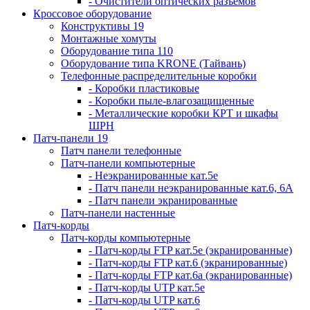
- Очистители оптических разъемов
Кроссовое оборудование
Конструктивы 19
Монтажные хомуты
Оборудование типа 110
Оборудование типа KRONE (Тайвань)
Телефонные распределительные коробки
- Коробки пластиковые
- Коробки пыле-влагозащищенные
- Металлические коробки КРТ и шкафы
ШРН
Патч-панели 19
Патч панели телефонные
Патч-панели компьютерные
- Неэкранированные кат.5е
- Патч панели неэкранированные кат.6, 6А
- Патч панели экранированные
Патч-панели настенные
Патч-корды
Патч-корды компьютерные
- Патч-корды FTP кат.5е (экранированные)
- Патч-корды FTP кат.6 (экранированные)
- Патч-корды FTP кат.6а (экранированные)
- Патч-корды UTP кат.5е
- Патч-корды UTP кат.6