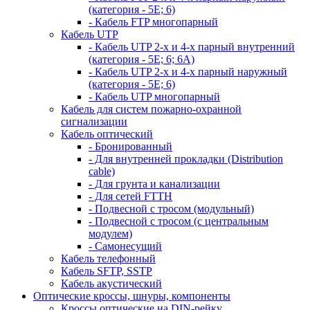
(категория - 5Е; 6)
- Кабель FTP многопарный
Кабель UTP
- Кабель UTP 2-х и 4-х парный внутренний
(категория - 5Е; 6; 6А)
- Кабель UTP 2-х и 4-х парный наружный
(категория - 5Е; 6)
- Кабель UTP многопарный
Кабель для систем пожарно-охранной
сигнализации
Кабель оптический
- Бронированный
- Для внутренней прокладки (Distribution
cable)
- Для грунта и канализации
- Для сетей FTTH
- Подвесной с тросом (модульный)
- Подвесной с тросом (с центральным
модулем)
- Самонесущий
Кабель телефонный
Кабель SFTP, SSTP
Кабель акустический
Оптические кроссы, шнуры, компоненты
Кроссы оптические на DIN-рейку