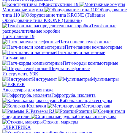
Конструктивы 19
Монтажные хомуты
Оборудование
типа 110
Оборудование типа KRONE (Тайвань)
Телефонные
распределительные коробки
Патч-панели 19
Патч панели телефонные
Патч-панели компьютерные
Патч-панели настенные
Патч-корды
Патч-корды компьютерные
Шнуры телефонные
Инструмент, УЗК
Инструмент
Мультиметры
УЗК
Аксессуары для монтажа
Гофротруба, изолента
Кабель-канал, аксессуары
Колпачки
Металлорукав
Разъемы RJ
Розетки
Соединители
Спиральные рукава
Стяжки, маркеры
ЭЛЕКТРИКА
Коробки распаячные