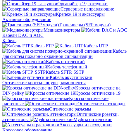
Органайзер 19, заглушки
Серверные направляющие
Крепеж 19 и аксессуары
Активное оборудование
Трансиверы (SFP модули)
Медиаконвертеры
Кабели DAC и AOC
Кабель
Кабель FTP
Кабель UTP
Кабель
для систем пожарно-охранной сигнализации
Кабель оптический
Кабель телефонный
Кабель SFTP, SSTP
Кабель акустический
Оптические кроссы, шнуры, компоненты
Кроссы оптические на
DIN-рейку
Кроссы оптические 19
Кроссы оптические
настенные
Оптические патч корды
Оптические разъемы
Оптические розетки,
аттенюаторы
Муфты оптические
Аксессуары и расходники
Кроссовое оборудование