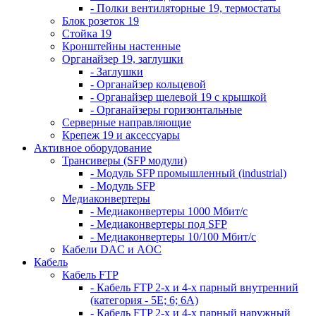
- Полки вентиляторные 19, термостаты
Блок розеток 19
Стойка 19
Кронштейны настенные
Органайзер 19, заглушки
- Заглушки
- Органайзер кольцевой
- Органайзер щелевой 19 с крышкой
- Органайзеры горизонтальные
Серверные направляющие
Крепеж 19 и аксессуары
Активное оборудование
Трансиверы (SFP модули)
- Модуль SFP промышленный (industrial)
- Модуль SFP
Медиаконвертеры
- Медиаконвертеры 1000 Мбит/с
- Медиаконвертеры под SFP
- Медиаконвертеры 10/100 Мбит/с
Кабели DAC и AOC
Кабель
Кабель FTP
- Кабель FTP 2-х и 4-х парный внутренний
(категория - 5Е; 6; 6А)
- Кабель FTP 2-х и 4-х парный наружный