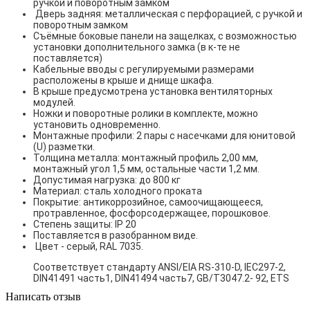
ручкой и поворотным замком
Дверь задняя: металлическая с перфорацией, с ручкой и
поворотным замком
Съёмные боковые панели на защелках, с возможностью
установки дополнительного замка (в к-те не
поставляется)
Кабельные вводы с регулируемыми размерами
расположены в крыше и днище шкафа.
В крыше предусмотрена установка вентиляторных
модулей.
Ножки и поворотные ролики в комплекте, можно
установить одновременно.
Монтажные профили: 2 пары с насечками для юнитовой
(U) разметки.
Толщина металла: монтажный профиль 2,00 мм,
монтажный угол 1,5 мм, остальные части 1,2 мм.
Допустимая нагрузка: до 800 кг
Материал: сталь холодного проката
Покрытие: антикоррозийное, самоочищающееся,
протравленное, фосфорсодержащее, порошковое.
Степень защиты: IP 20
Поставляется в разобранном виде.
Цвет - серый, RAL 7035.
Соответствует стандарту ANSI/EIA RS-310-D, IEC297-2,
DIN41491 часть1, DIN41494 часть7, GB/T3047.2- 92, ETS
Написать отзыв