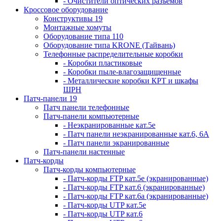
- Очистители оптических разъемов
Кроссовое оборудование
Конструктивы 19
Монтажные хомуты
Оборудование типа 110
Оборудование типа KRONE (Тайвань)
Телефонные распределительные коробки
- Коробки пластиковые
- Коробки пыле-влагозащищенные
- Металлические коробки КРТ и шкафы
ШРН
Патч-панели 19
Патч панели телефонные
Патч-панели компьютерные
- Неэкранированные кат.5е
- Патч панели неэкранированные кат.6, 6А
- Патч панели экранированные
Патч-панели настенные
Патч-корды
Патч-корды компьютерные
- Патч-корды FTP кат.5е (экранированные)
- Патч-корды FTP кат.6 (экранированные)
- Патч-корды FTP кат.6а (экранированные)
- Патч-корды UTP кат.5е
- Патч-корды UTP кат.6