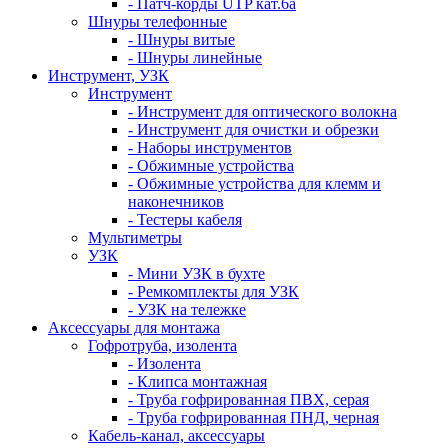
- Патч-корды UTP кат.6а
Шнуры телефонные
- Шнуры витые
- Шнуры линейные
Инструмент, УЗК
Инструмент
- Инструмент для оптического волокна
- Инструмент для очистки и обрезки
- Наборы инструментов
- Обжимные устройства
- Обжимные устройства для клемм и
наконечников
- Тестеры кабеля
Мультиметры
УЗК
- Мини УЗК в бухте
- Ремкомплекты для УЗК
- УЗК на тележке
Аксессуары для монтажа
Гофротруба, изолента
- Изолента
- Клипса монтажная
- Труба гофрированная ПВХ, серая
- Труба гофрированная ПНД, черная
Кабель-канал, аксессуары