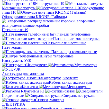
Конструктивы 19
Монтажные хомуты
Оборудование
типа 110
Оборудование типа KRONE (Тайвань)
Телефонные
распределительные коробки
Патч-панели 19
Патч панели телефонные
Патч-панели компьютерные
Патч-панели настенные
Патч-корды
Патч-корды компьютерные
Шнуры телефонные
Инструмент, УЗК
Инструмент
Мультиметры
УЗК
Аксессуары для монтажа
Гофротруба, изолента
Кабель-канал, аксессуары
Колпачки
Металлорукав
Разъемы RJ
Розетки
Соединители
Спиральные рукава
Стяжки, маркеры
ЭЛЕКТРИКА
Коробки распаячные