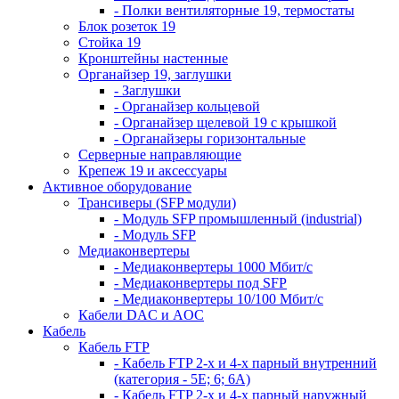
- Полки вентиляторные 19, термостаты
Блок розеток 19
Стойка 19
Кронштейны настенные
Органайзер 19, заглушки
- Заглушки
- Органайзер кольцевой
- Органайзер щелевой 19 с крышкой
- Органайзеры горизонтальные
Серверные направляющие
Крепеж 19 и аксессуары
Активное оборудование
Трансиверы (SFP модули)
- Модуль SFP промышленный (industrial)
- Модуль SFP
Медиаконвертеры
- Медиаконвертеры 1000 Мбит/с
- Медиаконвертеры под SFP
- Медиаконвертеры 10/100 Мбит/с
Кабели DAC и AOC
Кабель
Кабель FTP
- Кабель FTP 2-х и 4-х парный внутренний
(категория - 5Е; 6; 6А)
- Кабель FTP 2-х и 4-х парный наружный