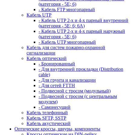
(категория - 5Е; 6)
- Кабель FTP многопарный
Кабель UTP
- Кабель UTP 2-х и 4-х парный внутренний
(категория - 5Е; 6; 6А)
- Кабель UTP 2-х и 4-х парный наружный
(категория - 5Е; 6)
- Кабель UTP многопарный
Кабель для систем пожарно-охранной
сигнализации
Кабель оптический
- Бронированный
- Для внутренней прокладки (Distribution
cable)
- Для грунта и канализации
- Для сетей FTTH
- Подвесной с тросом (модульный)
- Подвесной с тросом (с центральным
модулем)
- Самонесущий
Кабель телефонный
Кабель SFTP, SSTP
Кабель акустический
Оптические кроссы, шнуры, компоненты
Кроссы оптические на DIN-рейку