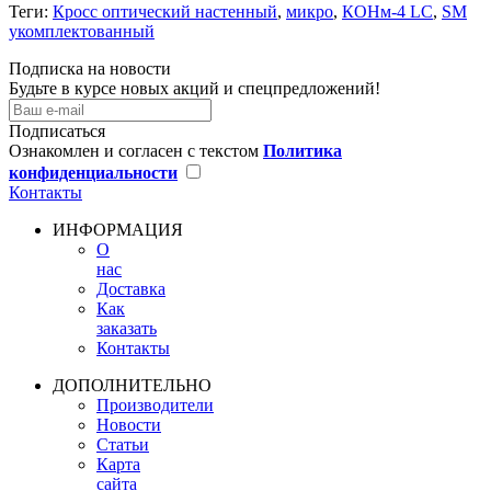
Теги:
Кросс оптический настенный
,
микро
,
КОНм-4 LC
,
SM
укомплектованный
Подписка на новости
Будьте в курсе новых акций и спецпредложений!
Подписаться
Ознакомлен и согласен с текстом
Политика
конфиденциальности
Контакты
ИНФОРМАЦИЯ
О
нас
Доставка
Как
заказать
Контакты
ДОПОЛНИТЕЛЬНО
Производители
Новости
Статьи
Карта
сайта