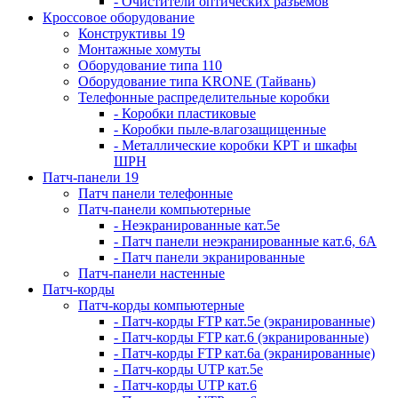
- Очистители оптических разъемов
Кроссовое оборудование
Конструктивы 19
Монтажные хомуты
Оборудование типа 110
Оборудование типа KRONE (Тайвань)
Телефонные распределительные коробки
- Коробки пластиковые
- Коробки пыле-влагозащищенные
- Металлические коробки КРТ и шкафы
ШРН
Патч-панели 19
Патч панели телефонные
Патч-панели компьютерные
- Неэкранированные кат.5е
- Патч панели неэкранированные кат.6, 6А
- Патч панели экранированные
Патч-панели настенные
Патч-корды
Патч-корды компьютерные
- Патч-корды FTP кат.5е (экранированные)
- Патч-корды FTP кат.6 (экранированные)
- Патч-корды FTP кат.6а (экранированные)
- Патч-корды UTP кат.5е
- Патч-корды UTP кат.6