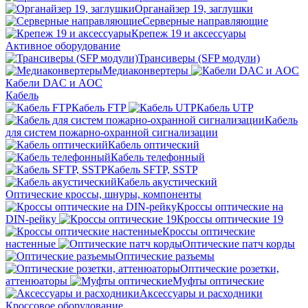
Органайзер 19, заглушки
Серверные направляющие
Крепеж 19 и аксессуары
Активное оборудование
Трансиверы (SFP модули)
Медиаконвертеры
Кабели DAC и AOC
Кабель
Кабель FTP
Кабель UTP
Кабель
для систем пожарно-охранной сигнализации
Кабель оптический
Кабель телефонный
Кабель SFTP, SSTP
Кабель акустический
Оптические кроссы, шнуры, компоненты
Кроссы оптические на
DIN-рейку
Кроссы оптические 19
Кроссы оптические
настенные
Оптические патч корды
Оптические разъемы
Оптические розетки,
аттенюаторы
Муфты оптические
Аксессуары и расходники
Кроссовое оборудование