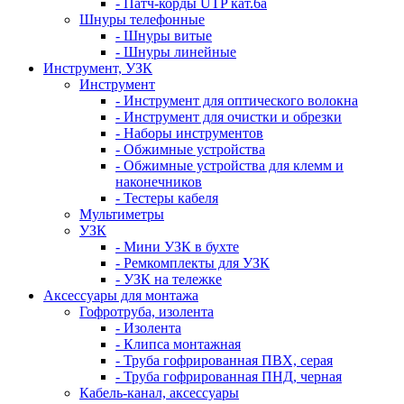
- Патч-корды UTP кат.6а
Шнуры телефонные
- Шнуры витые
- Шнуры линейные
Инструмент, УЗК
Инструмент
- Инструмент для оптического волокна
- Инструмент для очистки и обрезки
- Наборы инструментов
- Обжимные устройства
- Обжимные устройства для клемм и
наконечников
- Тестеры кабеля
Мультиметры
УЗК
- Мини УЗК в бухте
- Ремкомплекты для УЗК
- УЗК на тележке
Аксессуары для монтажа
Гофротруба, изолента
- Изолента
- Клипса монтажная
- Труба гофрированная ПВХ, серая
- Труба гофрированная ПНД, черная
Кабель-канал, аксессуары