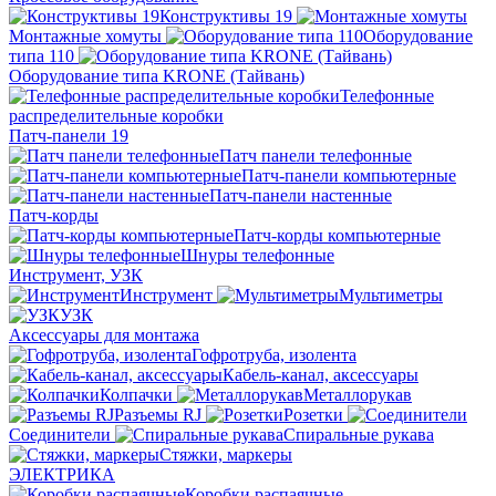
Конструктивы 19
Монтажные хомуты
Оборудование
типа 110
Оборудование типа KRONE (Тайвань)
Телефонные
распределительные коробки
Патч-панели 19
Патч панели телефонные
Патч-панели компьютерные
Патч-панели настенные
Патч-корды
Патч-корды компьютерные
Шнуры телефонные
Инструмент, УЗК
Инструмент
Мультиметры
УЗК
Аксессуары для монтажа
Гофротруба, изолента
Кабель-канал, аксессуары
Колпачки
Металлорукав
Разъемы RJ
Розетки
Соединители
Спиральные рукава
Стяжки, маркеры
ЭЛЕКТРИКА
Коробки распаячные