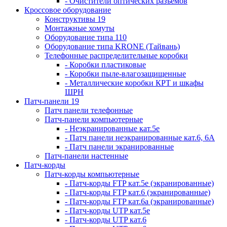
- Очистители оптических разъемов
Кроссовое оборудование
Конструктивы 19
Монтажные хомуты
Оборудование типа 110
Оборудование типа KRONE (Тайвань)
Телефонные распределительные коробки
- Коробки пластиковые
- Коробки пыле-влагозащищенные
- Металлические коробки КРТ и шкафы
ШРН
Патч-панели 19
Патч панели телефонные
Патч-панели компьютерные
- Неэкранированные кат.5е
- Патч панели неэкранированные кат.6, 6А
- Патч панели экранированные
Патч-панели настенные
Патч-корды
Патч-корды компьютерные
- Патч-корды FTP кат.5е (экранированные)
- Патч-корды FTP кат.6 (экранированные)
- Патч-корды FTP кат.6а (экранированные)
- Патч-корды UTP кат.5е
- Патч-корды UTP кат.6