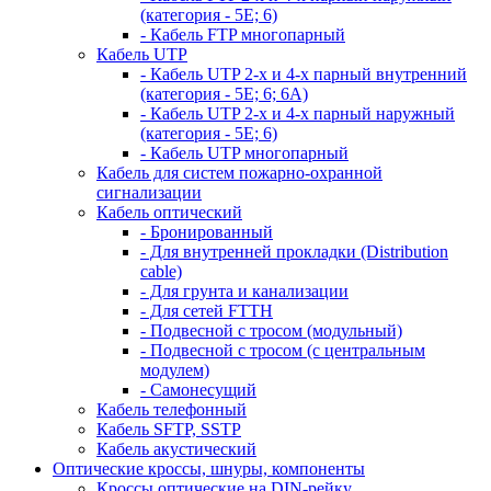
(категория - 5Е; 6)
- Кабель FTP многопарный
Кабель UTP
- Кабель UTP 2-х и 4-х парный внутренний
(категория - 5Е; 6; 6А)
- Кабель UTP 2-х и 4-х парный наружный
(категория - 5Е; 6)
- Кабель UTP многопарный
Кабель для систем пожарно-охранной
сигнализации
Кабель оптический
- Бронированный
- Для внутренней прокладки (Distribution
cable)
- Для грунта и канализации
- Для сетей FTTH
- Подвесной с тросом (модульный)
- Подвесной с тросом (с центральным
модулем)
- Самонесущий
Кабель телефонный
Кабель SFTP, SSTP
Кабель акустический
Оптические кроссы, шнуры, компоненты
Кроссы оптические на DIN-рейку