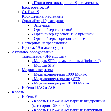
- Полки вентиляторные 19, термостаты
Блок розеток 19
Стойка 19
Кронштейны настенные
Органайзер 19, заглушки
- Заглушки
- Органайзер кольцевой
- Органайзер щелевой 19 с крышкой
- Органайзеры горизонтальные
Серверные направляющие
Крепеж 19 и аксессуары
Активное оборудование
Трансиверы (SFP модули)
- Модуль SFP промышленный (industrial)
- Модуль SFP
Медиаконвертеры
- Медиаконвертеры 1000 Мбит/с
- Медиаконвертеры под SFP
- Медиаконвертеры 10/100 Мбит/с
Кабели DAC и AOC
Кабель
Кабель FTP
- Кабель FTP 2-х и 4-х парный внутренний
(категория - 5Е; 6; 6А)
- Кабель FTP 2-х и 4-х парный наружный