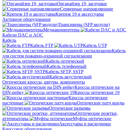
Органайзер 19, заглушки
Серверные направляющие
Крепеж 19 и аксессуары
Активное оборудование
Трансиверы (SFP модули)
Медиаконвертеры
Кабели DAC и AOC
Кабель
Кабель FTP
Кабель UTP
Кабель
для систем пожарно-охранной сигнализации
Кабель оптический
Кабель телефонный
Кабель SFTP, SSTP
Кабель акустический
Оптические кроссы, шнуры, компоненты
Кроссы оптические на
DIN-рейку
Кроссы оптические 19
Кроссы оптические
настенные
Оптические патч корды
Оптические разъемы
Оптические розетки,
аттенюаторы
Муфты оптические
Аксессуары и расходники
Кроссовое оборудование