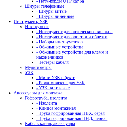
- Патч-корды UTP кат.6а
Шнуры телефонные
- Шнуры витые
- Шнуры линейные
Инструмент, УЗК
Инструмент
- Инструмент для оптического волокна
- Инструмент для очистки и обрезки
- Наборы инструментов
- Обжимные устройства
- Обжимные устройства для клемм и
наконечников
- Тестеры кабеля
Мультиметры
УЗК
- Мини УЗК в бухте
- Ремкомплекты для УЗК
- УЗК на тележке
Аксессуары для монтажа
Гофротруба, изолента
- Изолента
- Клипса монтажная
- Труба гофрированная ПВХ, серая
- Труба гофрированная ПНД, черная
Кабель-канал, аксессуары