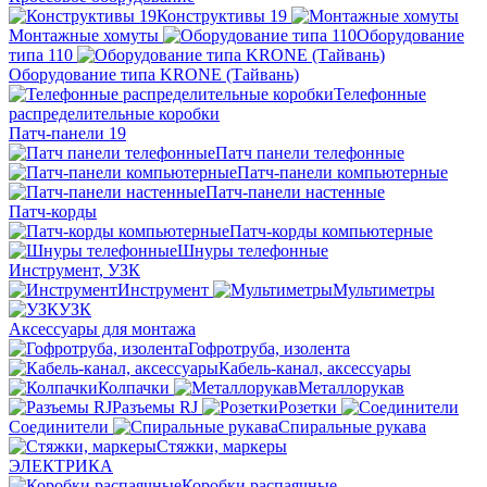
Конструктивы 19
Монтажные хомуты
Оборудование
типа 110
Оборудование типа KRONE (Тайвань)
Телефонные
распределительные коробки
Патч-панели 19
Патч панели телефонные
Патч-панели компьютерные
Патч-панели настенные
Патч-корды
Патч-корды компьютерные
Шнуры телефонные
Инструмент, УЗК
Инструмент
Мультиметры
УЗК
Аксессуары для монтажа
Гофротруба, изолента
Кабель-канал, аксессуары
Колпачки
Металлорукав
Разъемы RJ
Розетки
Соединители
Спиральные рукава
Стяжки, маркеры
ЭЛЕКТРИКА
Коробки распаячные