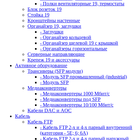
- Полки вентиляторные 19, термостаты
Блок розеток 19
Стойка 19
Кронштейны настенные
Органайзер 19, заглушки
- Заглушки
- Органайзер кольцевой
- Органайзер щелевой 19 с крышкой
- Органайзеры горизонтальные
Серверные направляющие
Крепеж 19 и аксессуары
Активное оборудование
Трансиверы (SFP модули)
- Модуль SFP промышленный (industrial)
- Модуль SFP
Медиаконвертеры
- Медиаконвертеры 1000 Мбит/с
- Медиаконвертеры под SFP
- Медиаконвертеры 10/100 Мбит/с
Кабели DAC и AOC
Кабель
Кабель FTP
- Кабель FTP 2-х и 4-х парный внутренний
(категория - 5Е; 6; 6А)
- Кабель FTP 2-х и 4-х парный наружный