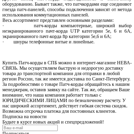
оборудованию
.
Бывает
также
,
что
патчкордами
еще
соединяют
гнезда
патч
-
панелей
,
способы
подключения
зависят
от
метода
использования
коммутационных
панелей
.
Весь
ассортимент
представлен
основными
разделами
:
·
патч
-
корды
компьютерные
,
широкий
выбор
неэкранированного
пачт
-
корда
UTP
категории
5е
,
6 и 6А
,
экранированного
пачт
-
корда
ftp
категории
5е
,
6 и 6А
;
·
шнуры
телефонные
витые
и
линейные
.
Купить Патч-корды в СПБ можно в интернет-магазине НЕВА-
СВЯЗЬ. Мы осуществляем быструю и недорогую доставку
товара до транспортной компании для отправки в любой
регион России, так же имеется доставка по Санкт-Петербургу.
За подробностями о товаре Патч-корды обращайтесь к нашим
менеджерам, оставив заявку на сайте. Так же, обращаем Ваше
внимание, что наша компания работает только с
ЮРИДИЧЕСКИМИ ЛИЦАМИ по безналичному расчету. У
нас широкий ассортимент, действует гибкая система скидок.
Возможна отсрочка платежа для постоянных клиентов.
Подписка на новости
Будьте в курсе новых акций и спецпредложений!
Подписаться