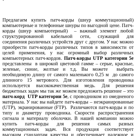
Предлагаем купить патч-корды (шнур коммутационный)
компьютерные и телефонные шнуры по выгодной цене. Патч-
корды (шнур компьютерный) – важный элемент любой
структурированной кабельной сети, служащий для
соединения различных устройств друг с другом. У нас можно
приобрести патч-корды различных типов в зависимости от
целей применения, у нас огромный выбор различных
компьютерных патч-кордов.
Патч-корды UTP категории 5е
представлены в широкой цветовой гамме – серые, красные,
зеленые, синие, желтые и т.д. Вы можете выбрать
необходимую длину от самого маленького 0,25 м до самого
длинного 15 метрового. Для изготовления проводника
используется высококачественная медь. Для решения
бюджетных задач мы так же можем предложить решение – это
патч-корд UTP категории 5е
, с проводником из омедненого
материала. У нас вы найдете патч-корды – неэкранированные
(UTP), экранированные (FTP). Различаются патч-корды и по
типу и диаметру проводника. Скорости распространения
сигнала и материалу оболочки. В нашей компании можно
купить патч-корды для решения самых разных
коммутационных задач. Вся продукция соответствует
высоким стандартам качества и обеспечивает надежное и