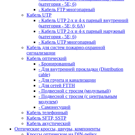
(категория - 5Е; 6)
- Кабель FTP многопарный
Кабель UTP
- Кабель UTP 2-х и 4-х парный внутренний
(категория - 5Е; 6; 6А)
- Кабель UTP 2-х и 4-х парный наружный
(категория - 5Е; 6)
- Кабель UTP многопарный
Кабель для систем пожарно-охранной
сигнализации
Кабель оптический
- Бронированный
- Для внутренней прокладки (Distribution
cable)
- Для грунта и канализации
- Для сетей FTTH
- Подвесной с тросом (модульный)
- Подвесной с тросом (с центральным
модулем)
- Самонесущий
Кабель телефонный
Кабель SFTP, SSTP
Кабель акустический
Оптические кроссы, шнуры, компоненты
Кроссы оптические на DIN-рейку