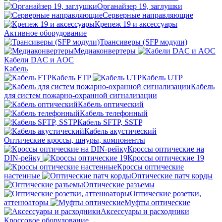
Органайзер 19, заглушки
Серверные направляющие
Крепеж 19 и аксессуары
Активное оборудование
Трансиверы (SFP модули)
Медиаконвертеры
Кабели DAC и AOC
Кабель
Кабель FTP
Кабель UTP
Кабель
для систем пожарно-охранной сигнализации
Кабель оптический
Кабель телефонный
Кабель SFTP, SSTP
Кабель акустический
Оптические кроссы, шнуры, компоненты
Кроссы оптические на
DIN-рейку
Кроссы оптические 19
Кроссы оптические
настенные
Оптические патч корды
Оптические разъемы
Оптические розетки,
аттенюаторы
Муфты оптические
Аксессуары и расходники
Кроссовое оборудование