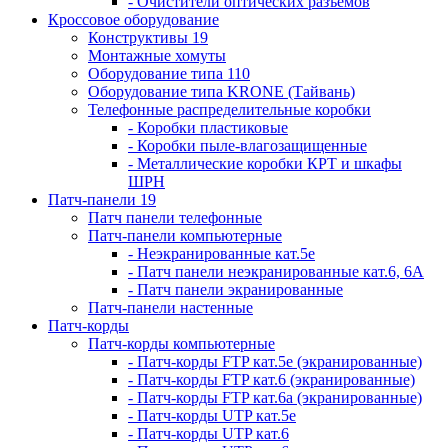
- Очистители оптических разъемов
Кроссовое оборудование
Конструктивы 19
Монтажные хомуты
Оборудование типа 110
Оборудование типа KRONE (Тайвань)
Телефонные распределительные коробки
- Коробки пластиковые
- Коробки пыле-влагозащищенные
- Металлические коробки КРТ и шкафы
ШРН
Патч-панели 19
Патч панели телефонные
Патч-панели компьютерные
- Неэкранированные кат.5е
- Патч панели неэкранированные кат.6, 6А
- Патч панели экранированные
Патч-панели настенные
Патч-корды
Патч-корды компьютерные
- Патч-корды FTP кат.5е (экранированные)
- Патч-корды FTP кат.6 (экранированные)
- Патч-корды FTP кат.6а (экранированные)
- Патч-корды UTP кат.5е
- Патч-корды UTP кат.6