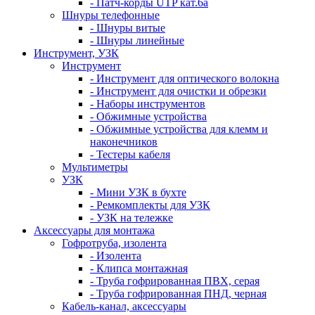
- Патч-корды UTP кат.6а
Шнуры телефонные
- Шнуры витые
- Шнуры линейные
Инструмент, УЗК
Инструмент
- Инструмент для оптического волокна
- Инструмент для очистки и обрезки
- Наборы инструментов
- Обжимные устройства
- Обжимные устройства для клемм и
наконечников
- Тестеры кабеля
Мультиметры
УЗК
- Мини УЗК в бухте
- Ремкомплекты для УЗК
- УЗК на тележке
Аксессуары для монтажа
Гофротруба, изолента
- Изолента
- Клипса монтажная
- Труба гофрированная ПВХ, серая
- Труба гофрированная ПНД, черная
Кабель-канал, аксессуары