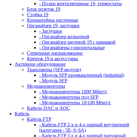
- Полки вентиляторные 19, термостаты
Блок розеток 19
Стойка 19
Кронштейны настенные
Органайзер 19, заглушки
- Заглушки
- Органайзер кольцевой
- Органайзер щелевой 19 с крышкой
- Органайзеры горизонтальные
Серверные направляющие
Крепеж 19 и аксессуары
Активное оборудование
Трансиверы (SFP модули)
- Модуль SFP промышленный (industrial)
- Модуль SFP
Медиаконвертеры
- Медиаконвертеры 1000 Мбит/с
- Медиаконвертеры под SFP
- Медиаконвертеры 10/100 Мбит/с
Кабели DAC и AOC
Кабель
Кабель FTP
- Кабель FTP 2-х и 4-х парный внутренний
(категория - 5Е; 6; 6А)
- Кабель FTP 2-х и 4-х парный наружный