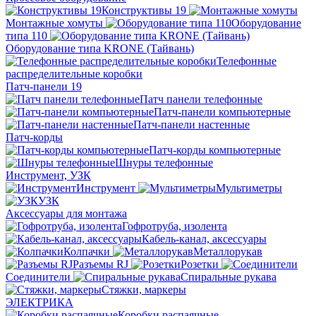
Конструктивы 19
Монтажные хомуты
Оборудование
типа 110
Оборудование типа KRONE (Тайвань)
Телефонные
распределительные коробки
Патч-панели 19
Патч панели телефонные
Патч-панели компьютерные
Патч-панели настенные
Патч-корды
Патч-корды компьютерные
Шнуры телефонные
Инструмент, УЗК
Инструмент
Мультиметры
УЗК
Аксессуары для монтажа
Гофротруба, изолента
Кабель-канал, аксессуары
Колпачки
Металлорукав
Разъемы RJ
Розетки
Соединители
Спиральные рукава
Стяжки, маркеры
ЭЛЕКТРИКА
Коробки распаячные