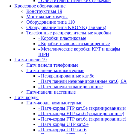
- Очистители оптических разъемов
Кроссовое оборудование
Конструктивы 19
Монтажные хомуты
Оборудование типа 110
Оборудование типа KRONE (Тайвань)
Телефонные распределительные коробки
- Коробки пластиковые
- Коробки пыле-влагозащищенные
- Металлические коробки КРТ и шкафы
ШРН
Патч-панели 19
Патч панели телефонные
Патч-панели компьютерные
- Неэкранированные кат.5е
- Патч панели неэкранированные кат.6, 6А
- Патч панели экранированные
Патч-панели настенные
Патч-корды
Патч-корды компьютерные
- Патч-корды FTP кат.5е (экранированные)
- Патч-корды FTP кат.6 (экранированные)
- Патч-корды FTP кат.6а (экранированные)
- Патч-корды UTP кат.5е
- Патч-корды UTP кат.6