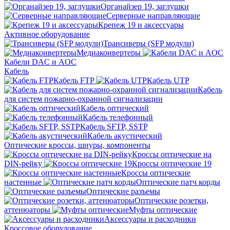
Органайзер 19, заглушки
Серверные направляющие
Крепеж 19 и аксессуары
Активное оборудование
Трансиверы (SFP модули)
Медиаконвертеры
Кабели DAC и AOC
Кабель
Кабель FTP
Кабель UTP
Кабель
для систем пожарно-охранной сигнализации
Кабель оптический
Кабель телефонный
Кабель SFTP, SSTP
Кабель акустический
Оптические кроссы, шнуры, компоненты
Кроссы оптические на
DIN-рейку
Кроссы оптические 19
Кроссы оптические
настенные
Оптические патч корды
Оптические разъемы
Оптические розетки,
аттенюаторы
Муфты оптические
Аксессуары и расходники
Кроссовое оборудование