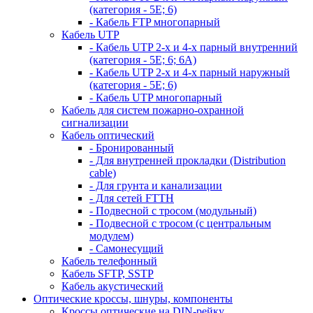
(категория - 5Е; 6)
- Кабель FTP многопарный
Кабель UTP
- Кабель UTP 2-х и 4-х парный внутренний
(категория - 5Е; 6; 6А)
- Кабель UTP 2-х и 4-х парный наружный
(категория - 5Е; 6)
- Кабель UTP многопарный
Кабель для систем пожарно-охранной
сигнализации
Кабель оптический
- Бронированный
- Для внутренней прокладки (Distribution
cable)
- Для грунта и канализации
- Для сетей FTTH
- Подвесной с тросом (модульный)
- Подвесной с тросом (с центральным
модулем)
- Самонесущий
Кабель телефонный
Кабель SFTP, SSTP
Кабель акустический
Оптические кроссы, шнуры, компоненты
Кроссы оптические на DIN-рейку