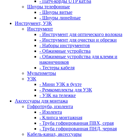
- Патч-корды UTP кат.6а
Шнуры телефонные
- Шнуры витые
- Шнуры линейные
Инструмент, УЗК
Инструмент
- Инструмент для оптического волокна
- Инструмент для очистки и обрезки
- Наборы инструментов
- Обжимные устройства
- Обжимные устройства для клемм и
наконечников
- Тестеры кабеля
Мультиметры
УЗК
- Мини УЗК в бухте
- Ремкомплекты для УЗК
- УЗК на тележке
Аксессуары для монтажа
Гофротруба, изолента
- Изолента
- Клипса монтажная
- Труба гофрированная ПВХ, серая
- Труба гофрированная ПНД, черная
Кабель-канал, аксессуары