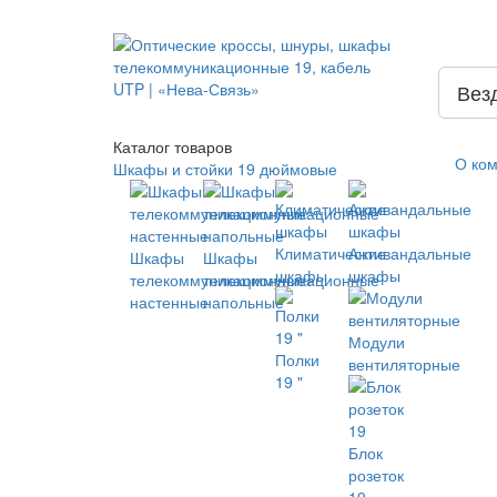
Вез
Каталог
товаров
О ко
Шкафы и стойки 19 дюймовые
Климатические
Антивандальные
Шкафы
Шкафы
шкафы
шкафы
телекоммуникационные
телекоммуникационные
настенные
напольные
Модули
Полки
вентиляторные
19 "
Блок
розеток