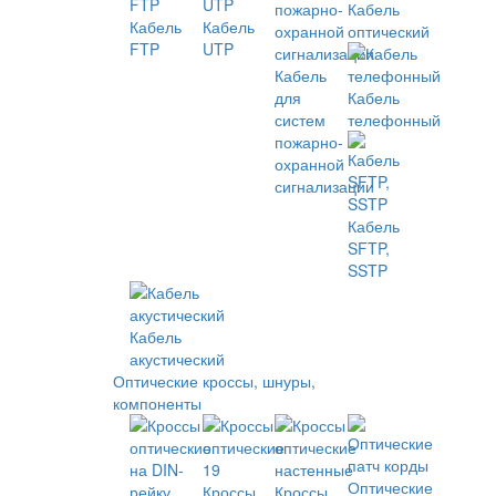
Кабель
Кабель
Кабель
оптический
FTP
UTP
Кабель
для
Кабель
систем
телефонный
пожарно-
охранной
сигнализации
Кабель
SFTP,
SSTP
Кабель
акустический
Оптические кроссы, шнуры,
компоненты
Оптические
Кроссы
Кроссы