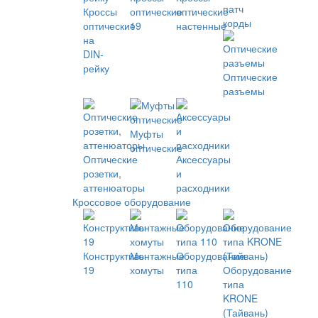
патч
Кроссы
оптические
оптические
корды
оптические
19
настенные
на
DIN-
рейку
Оптические
разъемы
Муфты
оптические
Оптические
Аксессуары
розетки,
и
аттенюаторы
расходники
Кроссовое оборудование
Конструктивы
Монтажные
Оборудование
19
хомуты
типа
Оборудование
110
типа
KRONE
(Тайвань)