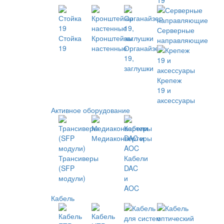
19
Серверные
Стойка
Кронштейны
направляющие
19
настенные
Органайзер
19,
заглушки
Крепеж
19 и
аксессуары
Активное оборудование
Медиаконвертеры
Трансиверы
Кабели
(SFP
DAC
модули)
и
AOC
Кабель