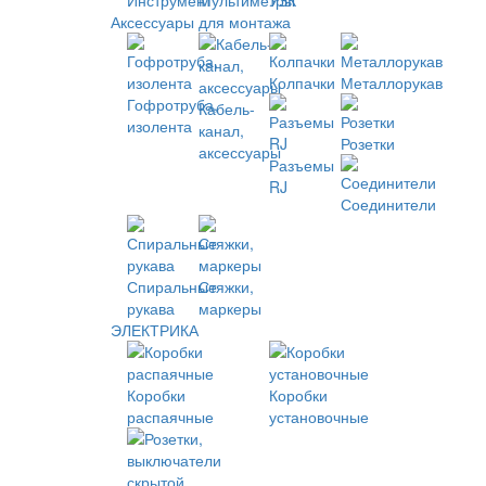
Инструмент
Мультиметры
УЗК
Аксессуары для монтажа
Колпачки
Металлорукав
Гофротруба,
Кабель-
изолента
канал,
Розетки
аксессуары
Разъемы
RJ
Соединители
Спиральные
Стяжки,
рукава
маркеры
ЭЛЕКТРИКА
Коробки
Коробки
распаячные
установочные