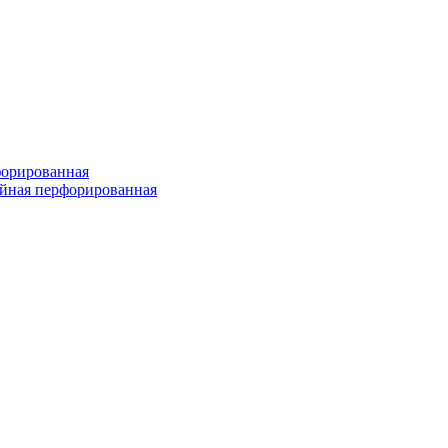
форированная
войная перфорированная