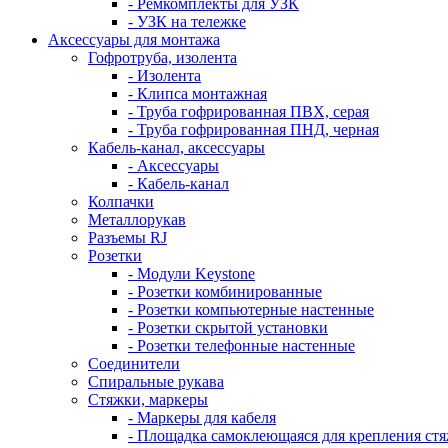
- Ремкомплекты для УЗК
- УЗК на тележке
Аксессуары для монтажа
Гофротруба, изолента
- Изолента
- Клипса монтажная
- Труба гофрированная ПВХ, серая
- Труба гофрированная ПНД, черная
Кабель-канал, аксессуары
- Аксессуары
- Кабель-канал
Колпачки
Металлорукав
Разъемы RJ
Розетки
- Модули Keystone
- Розетки комбинированные
- Розетки компьютерные настенные
- Розетки скрытой установки
- Розетки телефонные настенные
Соединители
Спиральные рукава
Стяжки, маркеры
- Маркеры для кабеля
- Площадка самоклеющаяся для крепления ст