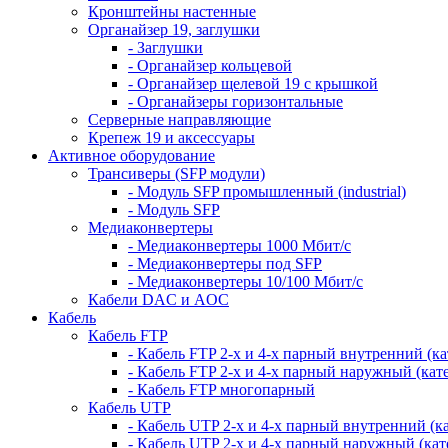
Кронштейны настенные
Органайзер 19, заглушки
- Заглушки
- Органайзер кольцевой
- Органайзер щелевой 19 с крышкой
- Органайзеры горизонтальные
Серверные направляющие
Крепеж 19 и аксессуары
Активное оборудование
Трансиверы (SFP модули)
- Модуль SFP промышленный (industrial)
- Модуль SFP
Медиаконвертеры
- Медиаконвертеры 1000 Мбит/с
- Медиаконвертеры под SFP
- Медиаконвертеры 10/100 Мбит/с
Кабели DAC и AOC
Кабель
Кабель FTP
- Кабель FTP 2-х и 4-х парный внутренний (кат
- Кабель FTP 2-х и 4-х парный наружный (кате
- Кабель FTP многопарный
Кабель UTP
- Кабель UTP 2-х и 4-х парный внутренний (кат
- Кабель UTP 2-х и 4-х парный наружный (кате