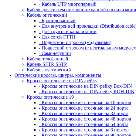
- Кабель UTP многопарный
Кабель для систем пожарно-охранной сигнализаци
Кабель оптический
- Бронированный
- Для внутренней прокладки (Distribution cable
- Для грунта и канализации
- Для сетей FTTH
- Подвесной с тросом (модульный)
- Подвесной с тросом (с центральным модулем
- Самонесущий
Кабель телефонный
Кабель SFTP, SSTP
Кабель акустический
Оптические кроссы, шнуры, компоненты
Кроссы оптические на DIN-рейку
- Кроссы оптические на DIN-рейку Box-DIN
- Кроссы оптические на DIN-рейку КОН-DIN
Кроссы оптические 19
- Кроссы оптические стоечные на 16 портов
- Кроссы оптические стоечные на 24 порта
- Кроссы оптические стоечные на 32 порта
- Кроссы оптические стоечные на 48 портов
- Кроссы оптические стоечные на 64 порта
- Кроссы оптические стоечные на 8 портов
- Кроссы оптические стоечные на 96 портов