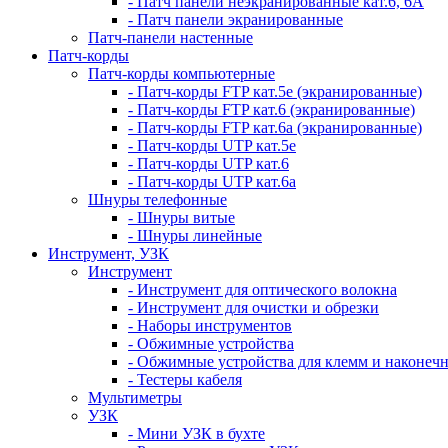
- Патч панели неэкранированные кат.6, 6А
- Патч панели экранированные
Патч-панели настенные
Патч-корды
Патч-корды компьютерные
- Патч-корды FTP кат.5е (экранированные)
- Патч-корды FTP кат.6 (экранированные)
- Патч-корды FTP кат.6а (экранированные)
- Патч-корды UTP кат.5е
- Патч-корды UTP кат.6
- Патч-корды UTP кат.6а
Шнуры телефонные
- Шнуры витые
- Шнуры линейные
Инструмент, УЗК
Инструмент
- Инструмент для оптического волокна
- Инструмент для очистки и обрезки
- Наборы инструментов
- Обжимные устройства
- Обжимные устройства для клемм и наконеч
- Тестеры кабеля
Мультиметры
УЗК
- Мини УЗК в бухте