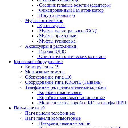
- Соединительные розетки (адаптеры)
- Фиксированный FM-аттенюатор
- Шнур-аттенюатор
Муфты оптические
- Кросс-муфты
- Муфты магистральные (ССД)
- Муфты проходные
- Муфты тупиковые
Аксессуары и расходники
- Гильзы КДЗС
- Очистители оптических разъемов
Кроссовое оборудование
Конструктивы 19
Монтажные хомуты
Оборудование типа 110
Оборудование типа KRONE (Тайвань)
Телефонные распределительные коробки
- Коробки пластиковые
- Коробки пыле-влагозащищенные
- Металлические коробки КРТ и шкафы ШРН
Патч-панели 19
Патч панели телефонные
Патч-панели компьютерные
- Неэкранированные кат.5е