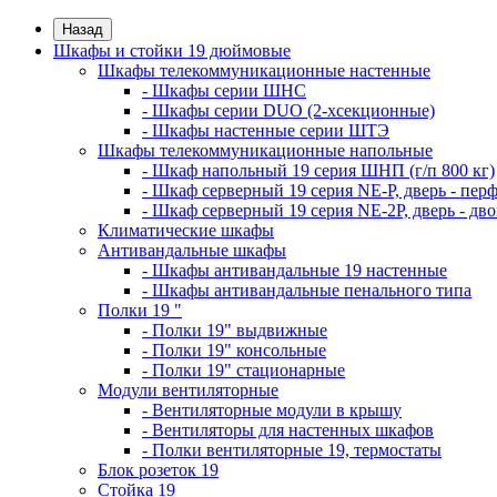
Назад
Шкафы и стойки 19 дюймовые
Шкафы телекоммуникационные настенные
- Шкафы серии ШНС
- Шкафы серии DUO (2-хсекционные)
- Шкафы настенные серии ШТЭ
Шкафы телекоммуникационные напольные
- Шкаф напольный 19 серия ШНП (г/п 800 кг)
- Шкаф серверный 19 серия NE-P, дверь - пер
- Шкаф серверный 19 серия NE-2P, дверь - д
Климатические шкафы
Антивандальные шкафы
- Шкафы антивандальные 19 настенные
- Шкафы антивандальные пенального типа
Полки 19 "
- Полки 19" выдвижные
- Полки 19" консольные
- Полки 19" стационарные
Модули вентиляторные
- Вентиляторные модули в крышу
- Вентиляторы для настенных шкафов
- Полки вентиляторные 19, термостаты
Блок розеток 19
Стойка 19