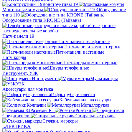
Конструктивы 19
Монтажные хомуты
Оборудование
типа 110
Оборудование типа KRONE (Тайвань)
Телефонные
распределительные коробки
Патч-панели 19
Патч панели телефонные
Патч-панели компьютерные
Патч-панели настенные
Патч-корды
Патч-корды компьютерные
Шнуры телефонные
Инструмент, УЗК
Инструмент
Мультиметры
УЗК
Аксессуары для монтажа
Гофротруба, изолента
Кабель-канал, аксессуары
Колпачки
Металлорукав
Разъемы RJ
Розетки
Соединители
Спиральные рукава
Стяжки, маркеры
ЭЛЕКТРИКА
Коробки распаячные