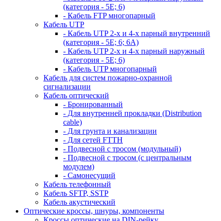
(категория - 5Е; 6)
- Кабель FTP многопарный
Кабель UTP
- Кабель UTP 2-х и 4-х парный внутренний
(категория - 5Е; 6; 6А)
- Кабель UTP 2-х и 4-х парный наружный
(категория - 5Е; 6)
- Кабель UTP многопарный
Кабель для систем пожарно-охранной
сигнализации
Кабель оптический
- Бронированный
- Для внутренней прокладки (Distribution
cable)
- Для грунта и канализации
- Для сетей FTTH
- Подвесной с тросом (модульный)
- Подвесной с тросом (с центральным
модулем)
- Самонесущий
Кабель телефонный
Кабель SFTP, SSTP
Кабель акустический
Оптические кроссы, шнуры, компоненты
Кроссы оптические на DIN-рейку