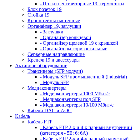
- Полки вентиляторные 19, термостаты
Блок розеток 19
Стойка 19
Кронштейны настенные
Органайзер 19, заглушки
- Заглушки
- Органайзер кольцевой
- Органайзер щелевой 19 с крышкой
- Органайзеры горизонтальные
Серверные направляющие
Крепеж 19 и аксессуары
Активное оборудование
Трансиверы (SFP модули)
- Модуль SFP промышленный (industrial)
- Модуль SFP
Медиаконвертеры
- Медиаконвертеры 1000 Мбит/с
- Медиаконвертеры под SFP
- Медиаконвертеры 10/100 Мбит/с
Кабели DAC и AOC
Кабель
Кабель FTP
- Кабель FTP 2-х и 4-х парный внутренний
(категория - 5Е; 6; 6А)
- Кабель FTP 2-х и 4-х парный наружный