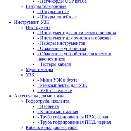
- Патч-корды UTP кат.6а
Шнуры телефонные
- Шнуры витые
- Шнуры линейные
Инструмент, УЗК
Инструмент
- Инструмент для оптического волокна
- Инструмент для очистки и обрезки
- Наборы инструментов
- Обжимные устройства
- Обжимные устройства для клемм и
наконечников
- Тестеры кабеля
Мультиметры
УЗК
- Мини УЗК в бухте
- Ремкомплекты для УЗК
- УЗК на тележке
Аксессуары для монтажа
Гофротруба, изолента
- Изолента
- Клипса монтажная
- Труба гофрированная ПВХ, серая
- Труба гофрированная ПНД, черная
Кабель-канал, аксессуары