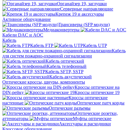
Органайзер 19, заглушки
Серверные направляющие
Крепеж 19 и аксессуары
Активное оборудование
Трансиверы (SFP модули)
Медиаконвертеры
Кабели DAC и AOC
Кабель
Кабель FTP
Кабель UTP
Кабель
для систем пожарно-охранной сигнализации
Кабель оптический
Кабель телефонный
Кабель SFTP, SSTP
Кабель акустический
Оптические кроссы, шнуры, компоненты
Кроссы оптические на
DIN-рейку
Кроссы оптические 19
Кроссы оптические
настенные
Оптические патч корды
Оптические разъемы
Оптические розетки,
аттенюаторы
Муфты оптические
Аксессуары и расходники
Кроссовое оборудование