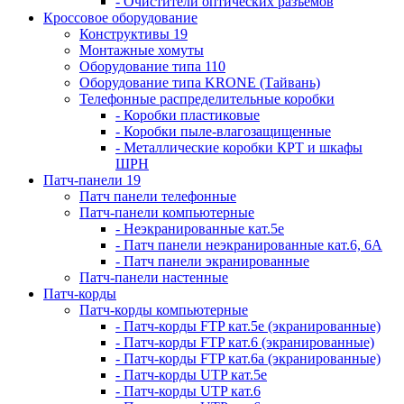
- Очистители оптических разъемов
Кроссовое оборудование
Конструктивы 19
Монтажные хомуты
Оборудование типа 110
Оборудование типа KRONE (Тайвань)
Телефонные распределительные коробки
- Коробки пластиковые
- Коробки пыле-влагозащищенные
- Металлические коробки КРТ и шкафы
ШРН
Патч-панели 19
Патч панели телефонные
Патч-панели компьютерные
- Неэкранированные кат.5е
- Патч панели неэкранированные кат.6, 6А
- Патч панели экранированные
Патч-панели настенные
Патч-корды
Патч-корды компьютерные
- Патч-корды FTP кат.5е (экранированные)
- Патч-корды FTP кат.6 (экранированные)
- Патч-корды FTP кат.6а (экранированные)
- Патч-корды UTP кат.5е
- Патч-корды UTP кат.6