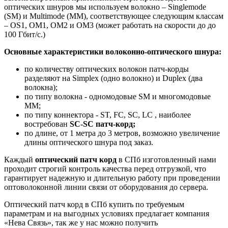
оптических шнуров мы используем волокно – Singlemode
(SM) и Multimode (MM), соответствующее следующим классам
– ОS1, OM1, OM2 и OM3 (может работать на скорости до до
100 Гбит/с.)
Основные характеристики волоконно-оптического шнура:
по количеству оптических волокон патч-корды
разделяют на Simplex (одно волокно) и Duplex (два
волокна);
по типу волокна - одномодовые SM и многомодовые
MM;
по типу коннектора - ST, FC, SC, LC , наиболее
востребован
SC-SC патч-корд;
по длине, от 1 метра до 3 метров, возможно увеличение
длины оптического шнура под заказ.
Каждый
оптический патч корд
в СПб изготовленный нами
проходит строгий контроль качества перед отгрузкой, что
гарантирует надежную и длительную работу при проведении
оптоволоконной линии связи от оборудования до сервера.
Оптический патч корд в СПб купить по требуемым
параметрам и на выгодных условиях предлагает компания
«Нева Связь», так же у нас можно получить