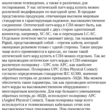
аналоговом телевидении, а также в различных для
тестирования. У нас оптический патч корд купить можно
различной модификации по выгодной цене. В продаже
представлена продукция, отвечающая высоким мировым
стандартам и гарантирующая надежное, высококачественное
соединение. Оптический патч-корд в СПб может быть, как
соединительным, имеющий с двух сторон однотипный
коннектор, например, SC-SC, так и переходным LC-SC.
Отдельное почетное место занимает шнур, так называемый
Pigtail, представляющий собой – отрезок кабеля, который
оконцован разъемом только с одной стороны. Такие шнуры
чаще всего применяются в кроссах, но также такой
оптический патч корд купить в СПб можно отдельно. Так же
мы производим оптические патч корды в СПб имеющие
различную полировку – UPC или APC, как наиболее
востребованные. Полировка UPC (Ultra Physical Contact)
согласно определенным стандартом IEC 61300, значение
обратных потервь не должно превышать -50Дб. Мы можем
обеспечить такие параметры, так как производим оптические
патч корды на высококачественном оборудовании с
многократным контролем. Для еще большего уменьшения
обратных потерь до -60Дб, используют полировку APC
(Angled Physical Contact). Такая полировка чаще всего
используется в телевизионных кабельных сетях или
высокоскоростных приложениях. При производстве