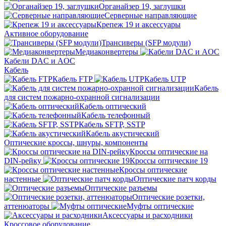
Органайзер 19, заглушки
Серверные направляющие
Крепеж 19 и аксессуары
Активное оборудование
Трансиверы (SFP модули)
Медиаконвертеры
Кабели DAC и AOC
Кабель
Кабель FTP
Кабель UTP
Кабель
для систем пожарно-охранной сигнализации
Кабель оптический
Кабель телефонный
Кабель SFTP, SSTP
Кабель акустический
Оптические кроссы, шнуры, компоненты
Кроссы оптические на
DIN-рейку
Кроссы оптические 19
Кроссы оптические
настенные
Оптические патч корды
Оптические разъемы
Оптические розетки,
аттенюаторы
Муфты оптические
Аксессуары и расходники
Кроссовое оборудование