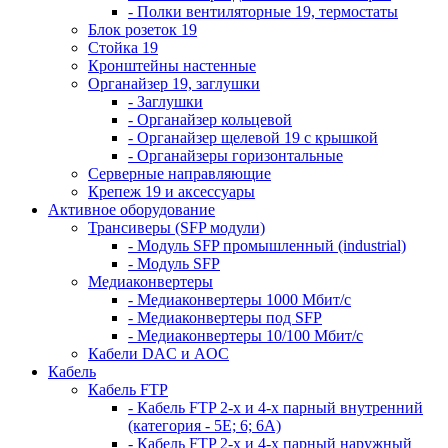
- Полки вентиляторные 19, термостаты
Блок розеток 19
Стойка 19
Кронштейны настенные
Органайзер 19, заглушки
- Заглушки
- Органайзер кольцевой
- Органайзер щелевой 19 с крышкой
- Органайзеры горизонтальные
Серверные направляющие
Крепеж 19 и аксессуары
Активное оборудование
Трансиверы (SFP модули)
- Модуль SFP промышленный (industrial)
- Модуль SFP
Медиаконвертеры
- Медиаконвертеры 1000 Мбит/с
- Медиаконвертеры под SFP
- Медиаконвертеры 10/100 Мбит/с
Кабели DAC и AOC
Кабель
Кабель FTP
- Кабель FTP 2-х и 4-х парный внутренний
(категория - 5Е; 6; 6А)
- Кабель FTP 2-х и 4-х парный наружный