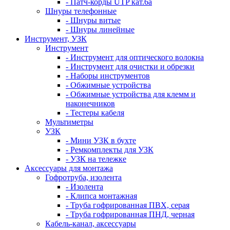
- Патч-корды UTP кат.6а
Шнуры телефонные
- Шнуры витые
- Шнуры линейные
Инструмент, УЗК
Инструмент
- Инструмент для оптического волокна
- Инструмент для очистки и обрезки
- Наборы инструментов
- Обжимные устройства
- Обжимные устройства для клемм и
наконечников
- Тестеры кабеля
Мультиметры
УЗК
- Мини УЗК в бухте
- Ремкомплекты для УЗК
- УЗК на тележке
Аксессуары для монтажа
Гофротруба, изолента
- Изолента
- Клипса монтажная
- Труба гофрированная ПВХ, серая
- Труба гофрированная ПНД, черная
Кабель-канал, аксессуары