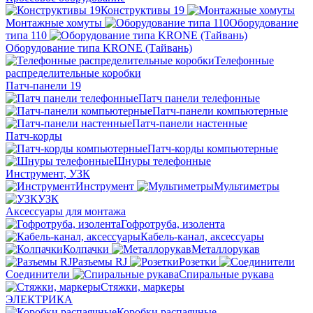
Конструктивы 19
Монтажные хомуты
Оборудование
типа 110
Оборудование типа KRONE (Тайвань)
Телефонные
распределительные коробки
Патч-панели 19
Патч панели телефонные
Патч-панели компьютерные
Патч-панели настенные
Патч-корды
Патч-корды компьютерные
Шнуры телефонные
Инструмент, УЗК
Инструмент
Мультиметры
УЗК
Аксессуары для монтажа
Гофротруба, изолента
Кабель-канал, аксессуары
Колпачки
Металлорукав
Разъемы RJ
Розетки
Соединители
Спиральные рукава
Стяжки, маркеры
ЭЛЕКТРИКА
Коробки распаячные