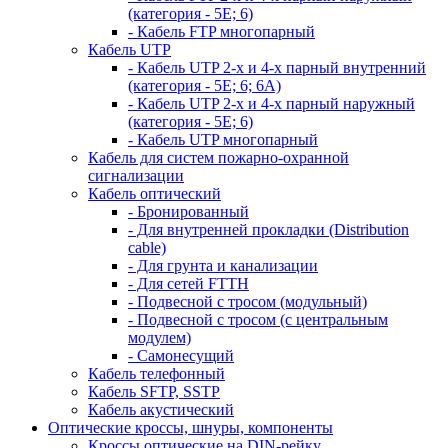
(категория - 5Е; 6)
- Кабель FTP многопарный
Кабель UTP
- Кабель UTP 2-х и 4-х парный внутренний
(категория - 5Е; 6; 6А)
- Кабель UTP 2-х и 4-х парный наружный
(категория - 5Е; 6)
- Кабель UTP многопарный
Кабель для систем пожарно-охранной
сигнализации
Кабель оптический
- Бронированный
- Для внутренней прокладки (Distribution
cable)
- Для грунта и канализации
- Для сетей FTTH
- Подвесной с тросом (модульный)
- Подвесной с тросом (с центральным
модулем)
- Самонесущий
Кабель телефонный
Кабель SFTP, SSTP
Кабель акустический
Оптические кроссы, шнуры, компоненты
Кроссы оптические на DIN-рейку