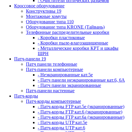
- Очистители оптических разъемов
Кроссовое оборудование
Конструктивы 19
Монтажные хомуты
Оборудование типа 110
Оборудование типа KRONE (Тайвань)
Телефонные распределительные коробки
- Коробки пластиковые
- Коробки пыле-влагозащищенные
- Металлические коробки КРТ и шкафы
ШРН
Патч-панели 19
Патч панели телефонные
Патч-панели компьютерные
- Неэкранированные кат.5е
- Патч панели неэкранированные кат.6, 6А
- Патч панели экранированные
Патч-панели настенные
Патч-корды
Патч-корды компьютерные
- Патч-корды FTP кат.5е (экранированные)
- Патч-корды FTP кат.6 (экранированные)
- Патч-корды FTP кат.6а (экранированные)
- Патч-корды UTP кат.5е
- Патч-корды UTP кат.6