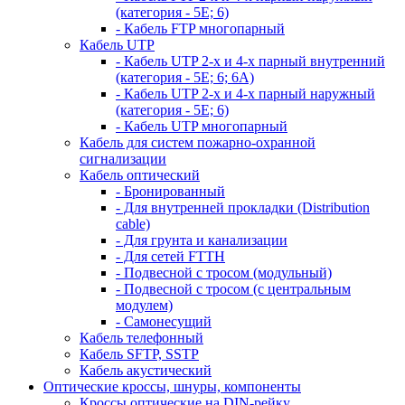
(категория - 5Е; 6)
- Кабель FTP многопарный
Кабель UTP
- Кабель UTP 2-х и 4-х парный внутренний
(категория - 5Е; 6; 6А)
- Кабель UTP 2-х и 4-х парный наружный
(категория - 5Е; 6)
- Кабель UTP многопарный
Кабель для систем пожарно-охранной
сигнализации
Кабель оптический
- Бронированный
- Для внутренней прокладки (Distribution
cable)
- Для грунта и канализации
- Для сетей FTTH
- Подвесной с тросом (модульный)
- Подвесной с тросом (с центральным
модулем)
- Самонесущий
Кабель телефонный
Кабель SFTP, SSTP
Кабель акустический
Оптические кроссы, шнуры, компоненты
Кроссы оптические на DIN-рейку