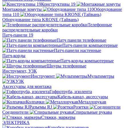
Конструктивы 19
Монтажные хомуты
Оборудование
типа 110
Оборудование типа KRONE (Тайвань)
Телефонные
распределительные коробки
Патч-панели 19
Патч панели телефонные
Патч-панели компьютерные
Патч-панели настенные
Патч-корды
Патч-корды компьютерные
Шнуры телефонные
Инструмент, УЗК
Инструмент
Мультиметры
УЗК
Аксессуары для монтажа
Гофротруба, изолента
Кабель-канал, аксессуары
Колпачки
Металлорукав
Разъемы RJ
Розетки
Соединители
Спиральные рукава
Стяжки, маркеры
ЭЛЕКТРИКА
Коробки распаячные