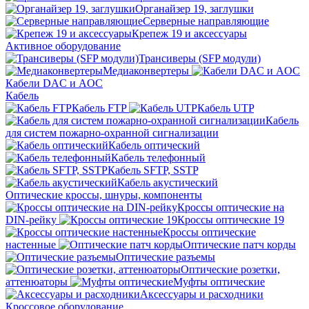
Органайзер 19, заглушки
Серверные направляющие
Крепеж 19 и аксессуары
Активное оборудование
Трансиверы (SFP модули)
Медиаконвертеры
Кабели DAC и AOC
Кабель
Кабель FTP
Кабель UTP
Кабель
для систем пожарно-охранной сигнализации
Кабель оптический
Кабель телефонный
Кабель SFTP, SSTP
Кабель акустический
Оптические кроссы, шнуры, компоненты
Кроссы оптические на
DIN-рейку
Кроссы оптические 19
Кроссы оптические
настенные
Оптические патч корды
Оптические разъемы
Оптические розетки,
аттенюаторы
Муфты оптические
Аксессуары и расходники
Кроссовое оборудование