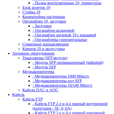
- Полки вентиляторные 19, термостаты
Блок розеток 19
Стойка 19
Кронштейны настенные
Органайзер 19, заглушки
- Заглушки
- Органайзер кольцевой
- Органайзер щелевой 19 с крышкой
- Органайзеры горизонтальные
Серверные направляющие
Крепеж 19 и аксессуары
Активное оборудование
Трансиверы (SFP модули)
- Модуль SFP промышленный (industrial)
- Модуль SFP
Медиаконвертеры
- Медиаконвертеры 1000 Мбит/с
- Медиаконвертеры под SFP
- Медиаконвертеры 10/100 Мбит/с
Кабели DAC и AOC
Кабель
Кабель FTP
- Кабель FTP 2-х и 4-х парный внутренний
(категория - 5Е; 6; 6А)
- Кабель FTP 2-х и 4-х парный наружный