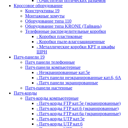
- Очистители оптических разъемов
Кроссовое оборудование
Конструктивы 19
Монтажные хомуты
Оборудование типа 110
Оборудование типа KRONE (Тайвань)
Телефонные распределительные коробки
- Коробки пластиковые
- Коробки пыле-влагозащищенные
- Металлические коробки КРТ и шкафы
ШРН
Патч-панели 19
Патч панели телефонные
Патч-панели компьютерные
- Неэкранированные кат.5е
- Патч панели неэкранированные кат.6, 6А
- Патч панели экранированные
Патч-панели настенные
Патч-корды
Патч-корды компьютерные
- Патч-корды FTP кат.5е (экранированные)
- Патч-корды FTP кат.6 (экранированные)
- Патч-корды FTP кат.6а (экранированные)
- Патч-корды UTP кат.5е
- Патч-корды UTP кат.6