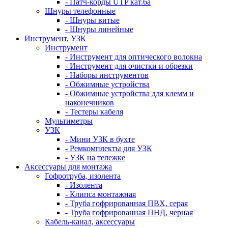
- Патч-корды UTP кат.6а
Шнуры телефонные
- Шнуры витые
- Шнуры линейные
Инструмент, УЗК
Инструмент
- Инструмент для оптического волокна
- Инструмент для очистки и обрезки
- Наборы инструментов
- Обжимные устройства
- Обжимные устройства для клемм и
наконечников
- Тестеры кабеля
Мультиметры
УЗК
- Мини УЗК в бухте
- Ремкомплекты для УЗК
- УЗК на тележке
Аксессуары для монтажа
Гофротруба, изолента
- Изолента
- Клипса монтажная
- Труба гофрированная ПВХ, серая
- Труба гофрированная ПНД, черная
Кабель-канал, аксессуары