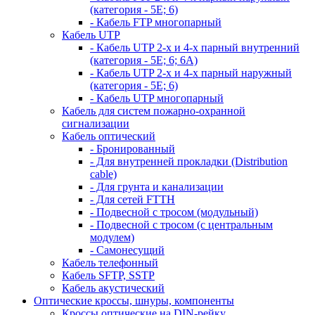
(категория - 5Е; 6)
- Кабель FTP многопарный
Кабель UTP
- Кабель UTP 2-х и 4-х парный внутренний
(категория - 5Е; 6; 6А)
- Кабель UTP 2-х и 4-х парный наружный
(категория - 5Е; 6)
- Кабель UTP многопарный
Кабель для систем пожарно-охранной
сигнализации
Кабель оптический
- Бронированный
- Для внутренней прокладки (Distribution
cable)
- Для грунта и канализации
- Для сетей FTTH
- Подвесной с тросом (модульный)
- Подвесной с тросом (с центральным
модулем)
- Самонесущий
Кабель телефонный
Кабель SFTP, SSTP
Кабель акустический
Оптические кроссы, шнуры, компоненты
Кроссы оптические на DIN-рейку