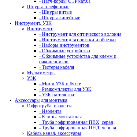
- Патч-корды UTP кат.6а
Шнуры телефонные
- Шнуры витые
- Шнуры линейные
Инструмент, УЗК
Инструмент
- Инструмент для оптического волокна
- Инструмент для очистки и обрезки
- Наборы инструментов
- Обжимные устройства
- Обжимные устройства для клемм и
наконечников
- Тестеры кабеля
Мультиметры
УЗК
- Мини УЗК в бухте
- Ремкомплекты для УЗК
- УЗК на тележке
Аксессуары для монтажа
Гофротруба, изолента
- Изолента
- Клипса монтажная
- Труба гофрированная ПВХ, серая
- Труба гофрированная ПНД, черная
Кабель-канал, аксессуары