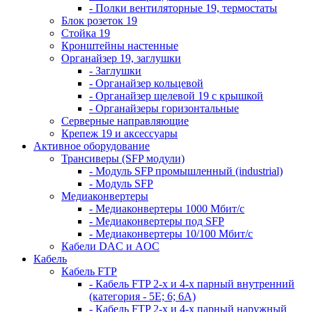
- Полки вентиляторные 19, термостаты
Блок розеток 19
Стойка 19
Кронштейны настенные
Органайзер 19, заглушки
- Заглушки
- Органайзер кольцевой
- Органайзер щелевой 19 с крышкой
- Органайзеры горизонтальные
Серверные направляющие
Крепеж 19 и аксессуары
Активное оборудование
Трансиверы (SFP модули)
- Модуль SFP промышленный (industrial)
- Модуль SFP
Медиаконвертеры
- Медиаконвертеры 1000 Мбит/с
- Медиаконвертеры под SFP
- Медиаконвертеры 10/100 Мбит/с
Кабели DAC и AOC
Кабель
Кабель FTP
- Кабель FTP 2-х и 4-х парный внутренний
(категория - 5Е; 6; 6А)
- Кабель FTP 2-х и 4-х парный наружный