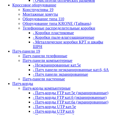
- Очистители оптических разъемов
Кроссовое оборудование
Конструктивы 19
Монтажные хомуты
Оборудование типа 110
Оборудование типа KRONE (Тайвань)
Телефонные распределительные коробки
- Коробки пластиковые
- Коробки пыле-влагозащищенные
- Металлические коробки КРТ и шкафы
ШРН
Патч-панели 19
Патч панели телефонные
Патч-панели компьютерные
- Неэкранированные кат.5е
- Патч панели неэкранированные кат.6, 6А
- Патч панели экранированные
Патч-панели настенные
Патч-корды
Патч-корды компьютерные
- Патч-корды FTP кат.5е (экранированные)
- Патч-корды FTP кат.6 (экранированные)
- Патч-корды FTP кат.6а (экранированные)
- Патч-корды UTP кат.5е
- Патч-корды UTP кат.6