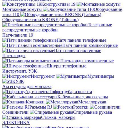
Конструктивы 19
Монтажные хомуты
Оборудование
типа 110
Оборудование типа KRONE (Тайвань)
Телефонные
распределительные коробки
Патч-панели 19
Патч панели телефонные
Патч-панели компьютерные
Патч-панели настенные
Патч-корды
Патч-корды компьютерные
Шнуры телефонные
Инструмент, УЗК
Инструмент
Мультиметры
УЗК
Аксессуары для монтажа
Гофротруба, изолента
Кабель-канал, аксессуары
Колпачки
Металлорукав
Разъемы RJ
Розетки
Соединители
Спиральные рукава
Стяжки, маркеры
ЭЛЕКТРИКА
Коробки распаячные