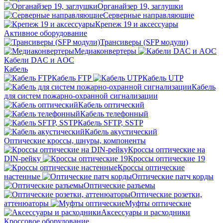
Органайзер 19, заглушки
Серверные направляющие
Крепеж 19 и аксессуары
Активное оборудование
Трансиверы (SFP модули)
Медиаконвертеры
Кабели DAC и AOC
Кабель
Кабель FTP
Кабель UTP
Кабель
для систем пожарно-охранной сигнализации
Кабель оптический
Кабель телефонный
Кабель SFTP, SSTP
Кабель акустический
Оптические кроссы, шнуры, компоненты
Кроссы оптические на
DIN-рейку
Кроссы оптические 19
Кроссы оптические
настенные
Оптические патч корды
Оптические разъемы
Оптические розетки,
аттенюаторы
Муфты оптические
Аксессуары и расходники
Кроссовое оборудование