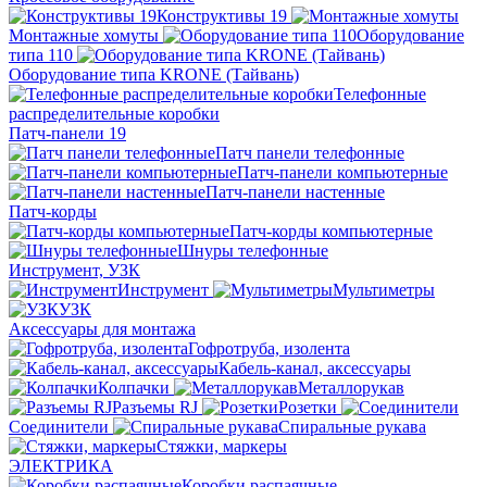
Конструктивы 19
Монтажные хомуты
Оборудование
типа 110
Оборудование типа KRONE (Тайвань)
Телефонные
распределительные коробки
Патч-панели 19
Патч панели телефонные
Патч-панели компьютерные
Патч-панели настенные
Патч-корды
Патч-корды компьютерные
Шнуры телефонные
Инструмент, УЗК
Инструмент
Мультиметры
УЗК
Аксессуары для монтажа
Гофротруба, изолента
Кабель-канал, аксессуары
Колпачки
Металлорукав
Разъемы RJ
Розетки
Соединители
Спиральные рукава
Стяжки, маркеры
ЭЛЕКТРИКА
Коробки распаячные