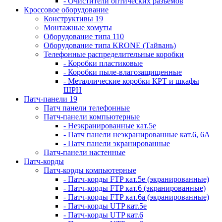
- Очистители оптических разъемов
Кроссовое оборудование
Конструктивы 19
Монтажные хомуты
Оборудование типа 110
Оборудование типа KRONE (Тайвань)
Телефонные распределительные коробки
- Коробки пластиковые
- Коробки пыле-влагозащищенные
- Металлические коробки КРТ и шкафы
ШРН
Патч-панели 19
Патч панели телефонные
Патч-панели компьютерные
- Неэкранированные кат.5е
- Патч панели неэкранированные кат.6, 6А
- Патч панели экранированные
Патч-панели настенные
Патч-корды
Патч-корды компьютерные
- Патч-корды FTP кат.5е (экранированные)
- Патч-корды FTP кат.6 (экранированные)
- Патч-корды FTP кат.6а (экранированные)
- Патч-корды UTP кат.5е
- Патч-корды UTP кат.6