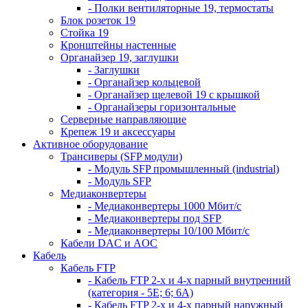
- Полки вентиляторные 19, термостаты
Блок розеток 19
Стойка 19
Кронштейны настенные
Органайзер 19, заглушки
- Заглушки
- Органайзер кольцевой
- Органайзер щелевой 19 с крышкой
- Органайзеры горизонтальные
Серверные направляющие
Крепеж 19 и аксессуары
Активное оборудование
Трансиверы (SFP модули)
- Модуль SFP промышленный (industrial)
- Модуль SFP
Медиаконвертеры
- Медиаконвертеры 1000 Мбит/с
- Медиаконвертеры под SFP
- Медиаконвертеры 10/100 Мбит/с
Кабели DAC и AOC
Кабель
Кабель FTP
- Кабель FTP 2-х и 4-х парный внутренний
(категория - 5Е; 6; 6А)
- Кабель FTP 2-х и 4-х парный наружный