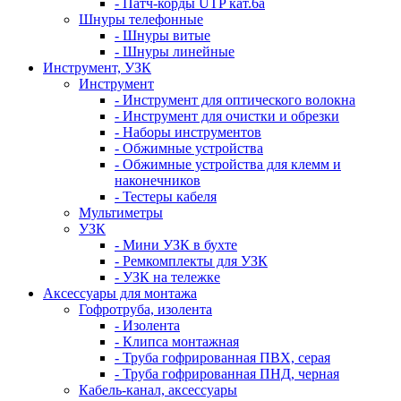
- Патч-корды UTP кат.6а
Шнуры телефонные
- Шнуры витые
- Шнуры линейные
Инструмент, УЗК
Инструмент
- Инструмент для оптического волокна
- Инструмент для очистки и обрезки
- Наборы инструментов
- Обжимные устройства
- Обжимные устройства для клемм и
наконечников
- Тестеры кабеля
Мультиметры
УЗК
- Мини УЗК в бухте
- Ремкомплекты для УЗК
- УЗК на тележке
Аксессуары для монтажа
Гофротруба, изолента
- Изолента
- Клипса монтажная
- Труба гофрированная ПВХ, серая
- Труба гофрированная ПНД, черная
Кабель-канал, аксессуары