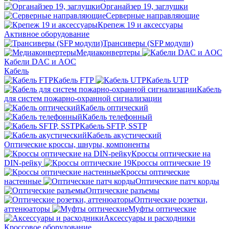
Органайзер 19, заглушки
Серверные направляющие
Крепеж 19 и аксессуары
Активное оборудование
Трансиверы (SFP модули)
Медиаконвертеры
Кабели DAC и AOC
Кабель
Кабель FTP
Кабель UTP
Кабель
для систем пожарно-охранной сигнализации
Кабель оптический
Кабель телефонный
Кабель SFTP, SSTP
Кабель акустический
Оптические кроссы, шнуры, компоненты
Кроссы оптические на
DIN-рейку
Кроссы оптические 19
Кроссы оптические
настенные
Оптические патч корды
Оптические разъемы
Оптические розетки,
аттенюаторы
Муфты оптические
Аксессуары и расходники
Кроссовое оборудование