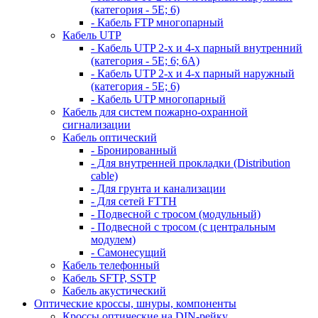
(категория - 5Е; 6)
- Кабель FTP многопарный
Кабель UTP
- Кабель UTP 2-х и 4-х парный внутренний
(категория - 5Е; 6; 6А)
- Кабель UTP 2-х и 4-х парный наружный
(категория - 5Е; 6)
- Кабель UTP многопарный
Кабель для систем пожарно-охранной
сигнализации
Кабель оптический
- Бронированный
- Для внутренней прокладки (Distribution
cable)
- Для грунта и канализации
- Для сетей FTTH
- Подвесной с тросом (модульный)
- Подвесной с тросом (с центральным
модулем)
- Самонесущий
Кабель телефонный
Кабель SFTP, SSTP
Кабель акустический
Оптические кроссы, шнуры, компоненты
Кроссы оптические на DIN-рейку