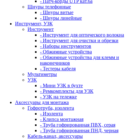
- Патч-корды UTP кат.6а
Шнуры телефонные
- Шнуры витые
- Шнуры линейные
Инструмент, УЗК
Инструмент
- Инструмент для оптического волокна
- Инструмент для очистки и обрезки
- Наборы инструментов
- Обжимные устройства
- Обжимные устройства для клемм и
наконечников
- Тестеры кабеля
Мультиметры
УЗК
- Мини УЗК в бухте
- Ремкомплекты для УЗК
- УЗК на тележке
Аксессуары для монтажа
Гофротруба, изолента
- Изолента
- Клипса монтажная
- Труба гофрированная ПВХ, серая
- Труба гофрированная ПНД, черная
Кабель-канал, аксессуары