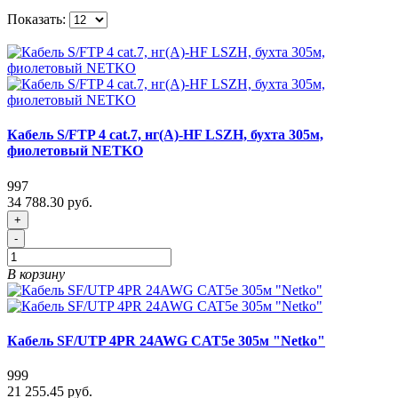
Показать:
Кабель S/FTP 4 cat.7, нг(А)-HF LSZH, бухта 305м,
фиолетовый NETKO
997
34 788.30 руб.
+
-
В корзину
Кабель SF/UTP 4PR 24AWG CAT5e 305м "Netko"
999
21 255.45 руб.