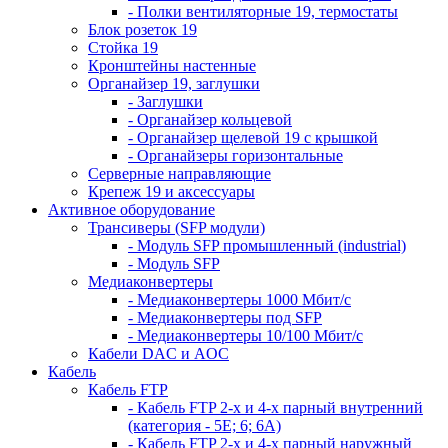
- Полки вентиляторные 19, термостаты
Блок розеток 19
Стойка 19
Кронштейны настенные
Органайзер 19, заглушки
- Заглушки
- Органайзер кольцевой
- Органайзер щелевой 19 с крышкой
- Органайзеры горизонтальные
Серверные направляющие
Крепеж 19 и аксессуары
Активное оборудование
Трансиверы (SFP модули)
- Модуль SFP промышленный (industrial)
- Модуль SFP
Медиаконвертеры
- Медиаконвертеры 1000 Мбит/с
- Медиаконвертеры под SFP
- Медиаконвертеры 10/100 Мбит/с
Кабели DAC и AOC
Кабель
Кабель FTP
- Кабель FTP 2-х и 4-х парный внутренний
(категория - 5Е; 6; 6А)
- Кабель FTP 2-х и 4-х парный наружный