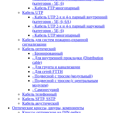
(категория - 5Е; 6)
- Кабель FTP многопарный
Кабель UTP
- Кабель UTP 2-х и 4-х парный внутренний
(категория - 5Е; 6; 6А)
- Кабель UTP 2-х и 4-х парный наружный
(категория - 5Е; 6)
- Кабель UTP многопарный
Кабель для систем пожарно-охранной
сигнализации
Кабель оптический
- Бронированный
- Для внутренней прокладки (Distribution
cable)
- Для грунта и канализации
- Для сетей FTTH
- Подвесной с тросом (модульный)
- Подвесной с тросом (с центральным
модулем)
- Самонесущий
Кабель телефонный
Кабель SFTP, SSTP
Кабель акустический
Оптические кроссы, шнуры, компоненты
Кроссы оптические на DIN-рейку