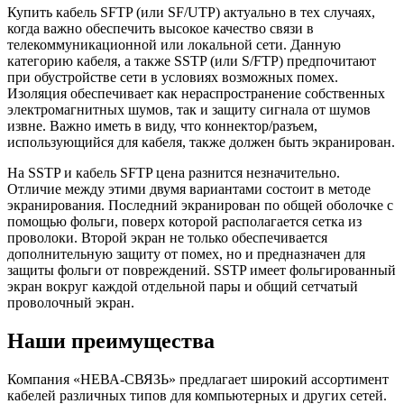
Купить кабель SFTP (или SF/UTP) актуально в тех случаях,
когда важно обеспечить высокое качество связи в
телекоммуникационной или локальной сети. Данную
категорию кабеля, а также SSTP (или S/FTP) предпочитают
при обустройстве сети в условиях возможных помех.
Изоляция обеспечивает как нераспространение собственных
электромагнитных шумов, так и защиту сигнала от шумов
извне. Важно иметь в виду, что коннектор/разъем,
использующийся для кабеля, также должен быть экранирован.
На SSTP и кабель SFTP цена разнится незначительно.
Отличие между этими двумя вариантами состоит в методе
экранирования. Последний экранирован по общей оболочке с
помощью фольги, поверх которой располагается сетка из
проволоки. Второй экран не только обеспечивается
дополнительную защиту от помех, но и предназначен для
защиты фольги от повреждений. SSTP имеет фольгированный
экран вокруг каждой отдельной пары и общий сетчатый
проволочный экран.
Наши преимущества
Компания «НЕВА-СВЯЗЬ» предлагает широкий ассортимент
кабелей различных типов для компьютерных и других сетей.