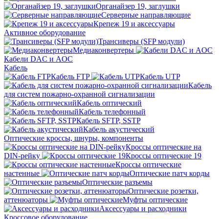
Органайзер 19, заглушки
Серверные направляющие
Крепеж 19 и аксессуары
Активное оборудование
Трансиверы (SFP модули)
Медиаконвертеры
Кабели DAC и AOC
Кабель
Кабель FTP
Кабель UTP
Кабель
для систем пожарно-охранной сигнализации
Кабель оптический
Кабель телефонный
Кабель SFTP, SSTP
Кабель акустический
Оптические кроссы, шнуры, компоненты
Кроссы оптические на
DIN-рейку
Кроссы оптические 19
Кроссы оптические
настенные
Оптические патч корды
Оптические разъемы
Оптические розетки,
аттенюаторы
Муфты оптические
Аксессуары и расходники
Кроссовое оборудование