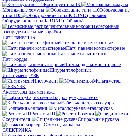
Конструктивы 19
Монтажные хомуты
Оборудование
типа 110
Оборудование типа KRONE (Тайвань)
Телефонные
распределительные коробки
Патч-панели 19
Патч панели телефонные
Патч-панели компьютерные
Патч-панели настенные
Патч-корды
Патч-корды компьютерные
Шнуры телефонные
Инструмент, УЗК
Инструмент
Мультиметры
УЗК
Аксессуары для монтажа
Гофротруба, изолента
Кабель-канал, аксессуары
Колпачки
Металлорукав
Разъемы RJ
Розетки
Соединители
Спиральные рукава
Стяжки, маркеры
ЭЛЕКТРИКА
Коробки распаячные