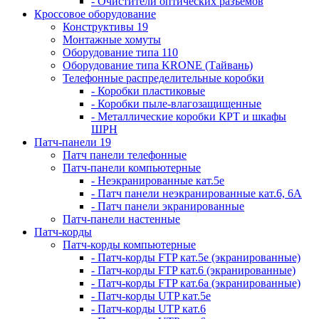
- Очистители оптических разъемов
Кроссовое оборудование
Конструктивы 19
Монтажные хомуты
Оборудование типа 110
Оборудование типа KRONE (Тайвань)
Телефонные распределительные коробки
- Коробки пластиковые
- Коробки пыле-влагозащищенные
- Металлические коробки КРТ и шкафы
ШРН
Патч-панели 19
Патч панели телефонные
Патч-панели компьютерные
- Неэкранированные кат.5е
- Патч панели неэкранированные кат.6, 6А
- Патч панели экранированные
Патч-панели настенные
Патч-корды
Патч-корды компьютерные
- Патч-корды FTP кат.5е (экранированные)
- Патч-корды FTP кат.6 (экранированные)
- Патч-корды FTP кат.6а (экранированные)
- Патч-корды UTP кат.5е
- Патч-корды UTP кат.6