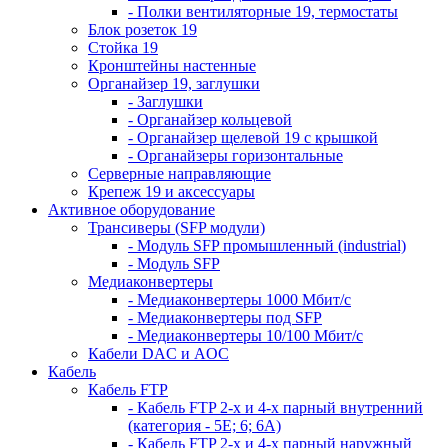
- Полки вентиляторные 19, термостаты
Блок розеток 19
Стойка 19
Кронштейны настенные
Органайзер 19, заглушки
- Заглушки
- Органайзер кольцевой
- Органайзер щелевой 19 с крышкой
- Органайзеры горизонтальные
Серверные направляющие
Крепеж 19 и аксессуары
Активное оборудование
Трансиверы (SFP модули)
- Модуль SFP промышленный (industrial)
- Модуль SFP
Медиаконвертеры
- Медиаконвертеры 1000 Мбит/с
- Медиаконвертеры под SFP
- Медиаконвертеры 10/100 Мбит/с
Кабели DAC и AOC
Кабель
Кабель FTP
- Кабель FTP 2-х и 4-х парный внутренний
(категория - 5Е; 6; 6А)
- Кабель FTP 2-х и 4-х парный наружный