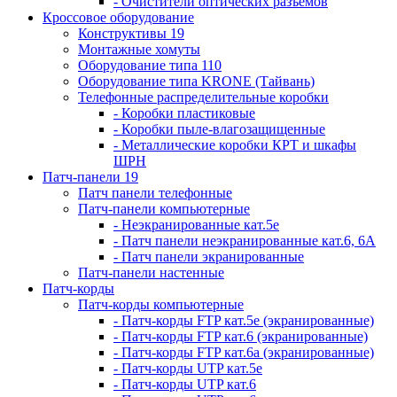
- Очистители оптических разъемов
Кроссовое оборудование
Конструктивы 19
Монтажные хомуты
Оборудование типа 110
Оборудование типа KRONE (Тайвань)
Телефонные распределительные коробки
- Коробки пластиковые
- Коробки пыле-влагозащищенные
- Металлические коробки КРТ и шкафы
ШРН
Патч-панели 19
Патч панели телефонные
Патч-панели компьютерные
- Неэкранированные кат.5е
- Патч панели неэкранированные кат.6, 6А
- Патч панели экранированные
Патч-панели настенные
Патч-корды
Патч-корды компьютерные
- Патч-корды FTP кат.5е (экранированные)
- Патч-корды FTP кат.6 (экранированные)
- Патч-корды FTP кат.6а (экранированные)
- Патч-корды UTP кат.5е
- Патч-корды UTP кат.6