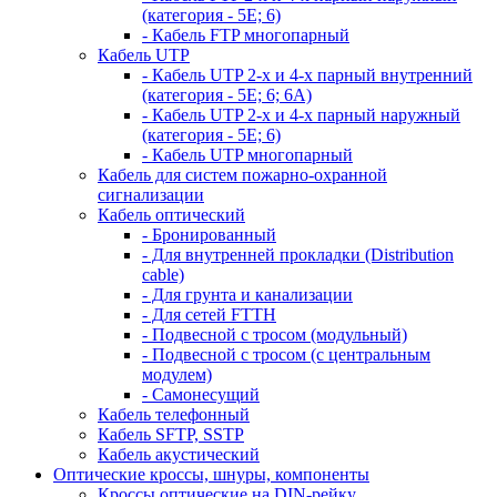
(категория - 5Е; 6)
- Кабель FTP многопарный
Кабель UTP
- Кабель UTP 2-х и 4-х парный внутренний
(категория - 5Е; 6; 6А)
- Кабель UTP 2-х и 4-х парный наружный
(категория - 5Е; 6)
- Кабель UTP многопарный
Кабель для систем пожарно-охранной
сигнализации
Кабель оптический
- Бронированный
- Для внутренней прокладки (Distribution
cable)
- Для грунта и канализации
- Для сетей FTTH
- Подвесной с тросом (модульный)
- Подвесной с тросом (с центральным
модулем)
- Самонесущий
Кабель телефонный
Кабель SFTP, SSTP
Кабель акустический
Оптические кроссы, шнуры, компоненты
Кроссы оптические на DIN-рейку