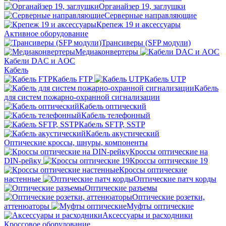
Органайзер 19, заглушки
Серверные направляющие
Крепеж 19 и аксессуары
Активное оборудование
Трансиверы (SFP модули)
Медиаконвертеры
Кабели DAC и AOC
Кабель
Кабель FTP
Кабель UTP
Кабель
для систем пожарно-охранной сигнализации
Кабель оптический
Кабель телефонный
Кабель SFTP, SSTP
Кабель акустический
Оптические кроссы, шнуры, компоненты
Кроссы оптические на
DIN-рейку
Кроссы оптические 19
Кроссы оптические
настенные
Оптические патч корды
Оптические разъемы
Оптические розетки,
аттенюаторы
Муфты оптические
Аксессуары и расходники
Кроссовое оборудование