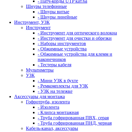
- Патч-корды UTP кат.6а
Шнуры телефонные
- Шнуры витые
- Шнуры линейные
Инструмент, УЗК
Инструмент
- Инструмент для оптического волокна
- Инструмент для очистки и обрезки
- Наборы инструментов
- Обжимные устройства
- Обжимные устройства для клемм и
наконечников
- Тестеры кабеля
Мультиметры
УЗК
- Мини УЗК в бухте
- Ремкомплекты для УЗК
- УЗК на тележке
Аксессуары для монтажа
Гофротруба, изолента
- Изолента
- Клипса монтажная
- Труба гофрированная ПВХ, серая
- Труба гофрированная ПНД, черная
Кабель-канал, аксессуары