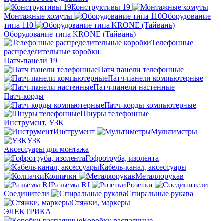
Конструктивы 19
Монтажные хомуты
Оборудование
типа 110
Оборудование типа KRONE (Тайвань)
Телефонные
распределительные коробки
Патч-панели 19
Патч панели телефонные
Патч-панели компьютерные
Патч-панели настенные
Патч-корды
Патч-корды компьютерные
Шнуры телефонные
Инструмент, УЗК
Инструмент
Мультиметры
УЗК
Аксессуары для монтажа
Гофротруба, изолента
Кабель-канал, аксессуары
Колпачки
Металлорукав
Разъемы RJ
Розетки
Соединители
Спиральные рукава
Стяжки, маркеры
ЭЛЕКТРИКА
Коробки распаячные