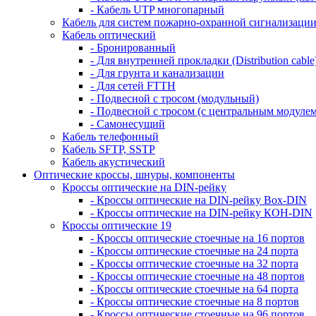
- Кабель UTP многопарный
Кабель для систем пожарно-охранной сигнализаци
Кабель оптический
- Бронированный
- Для внутренней прокладки (Distribution cable
- Для грунта и канализации
- Для сетей FTTH
- Подвесной с тросом (модульный)
- Подвесной с тросом (с центральным модулем
- Самонесущий
Кабель телефонный
Кабель SFTP, SSTP
Кабель акустический
Оптические кроссы, шнуры, компоненты
Кроссы оптические на DIN-рейку
- Кроссы оптические на DIN-рейку Box-DIN
- Кроссы оптические на DIN-рейку КОН-DIN
Кроссы оптические 19
- Кроссы оптические стоечные на 16 портов
- Кроссы оптические стоечные на 24 порта
- Кроссы оптические стоечные на 32 порта
- Кроссы оптические стоечные на 48 портов
- Кроссы оптические стоечные на 64 порта
- Кроссы оптические стоечные на 8 портов
- Кроссы оптические стоечные на 96 портов