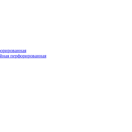
форированная
войная перфорированная