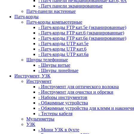
- Патч панели неэкранированные кат.6, 6А
- Патч панели экранированные
Патч-панели настенные
Патч-корды
Патч-корды компьютерные
- Патч-корды FTP кат.5е (экранированные)
- Патч-корды FTP кат.6 (экранированные)
- Патч-корды FTP кат.6а (экранированные)
- Патч-корды UTP кат.5е
- Патч-корды UTP кат.6
- Патч-корды UTP кат.6а
Шнуры телефонные
- Шнуры витые
- Шнуры линейные
Инструмент, УЗК
Инструмент
- Инструмент для оптического волокна
- Инструмент для очистки и обрезки
- Наборы инструментов
- Обжимные устройства
- Обжимные устройства для клемм и наконеч
- Тестеры кабеля
Мультиметры
УЗК
- Мини УЗК в бухте