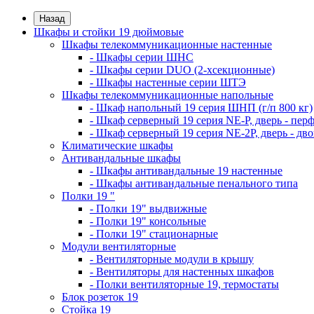
Назад
Шкафы и стойки 19 дюймовые
Шкафы телекоммуникационные настенные
- Шкафы серии ШНС
- Шкафы серии DUO (2-хсекционные)
- Шкафы настенные серии ШТЭ
Шкафы телекоммуникационные напольные
- Шкаф напольный 19 серия ШНП (г/п 800 кг)
- Шкаф серверный 19 серия NE-P, дверь - пер
- Шкаф серверный 19 серия NE-2P, дверь - д
Климатические шкафы
Антивандальные шкафы
- Шкафы антивандальные 19 настенные
- Шкафы антивандальные пенального типа
Полки 19 "
- Полки 19" выдвижные
- Полки 19" консольные
- Полки 19" стационарные
Модули вентиляторные
- Вентиляторные модули в крышу
- Вентиляторы для настенных шкафов
- Полки вентиляторные 19, термостаты
Блок розеток 19
Стойка 19