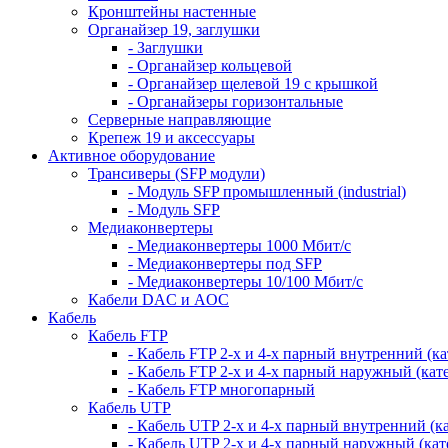
Кронштейны настенные
Органайзер 19, заглушки
- Заглушки
- Органайзер кольцевой
- Органайзер щелевой 19 с крышкой
- Органайзеры горизонтальные
Серверные направляющие
Крепеж 19 и аксессуары
Активное оборудование
Трансиверы (SFP модули)
- Модуль SFP промышленный (industrial)
- Модуль SFP
Медиаконвертеры
- Медиаконвертеры 1000 Мбит/с
- Медиаконвертеры под SFP
- Медиаконвертеры 10/100 Мбит/с
Кабели DAC и AOC
Кабель
Кабель FTP
- Кабель FTP 2-х и 4-х парный внутренний (кат
- Кабель FTP 2-х и 4-х парный наружный (кате
- Кабель FTP многопарный
Кабель UTP
- Кабель UTP 2-х и 4-х парный внутренний (кат
- Кабель UTP 2-х и 4-х парный наружный (кате