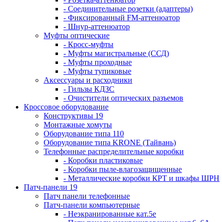
- Соединительные розетки (адаптеры)
- Фиксированный FM-аттенюатор
- Шнур-аттенюатор
Муфты оптические
- Кросс-муфты
- Муфты магистральные (ССД)
- Муфты проходные
- Муфты тупиковые
Аксессуары и расходники
- Гильзы КДЗС
- Очистители оптических разъемов
Кроссовое оборудование
Конструктивы 19
Монтажные хомуты
Оборудование типа 110
Оборудование типа KRONE (Тайвань)
Телефонные распределительные коробки
- Коробки пластиковые
- Коробки пыле-влагозащищенные
- Металлические коробки КРТ и шкафы ШРН
Патч-панели 19
Патч панели телефонные
Патч-панели компьютерные
- Неэкранированные кат.5е