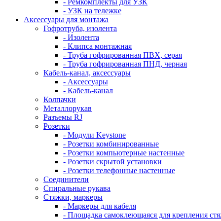
- Ремкомплекты для УЗК
- УЗК на тележке
Аксессуары для монтажа
Гофротруба, изолента
- Изолента
- Клипса монтажная
- Труба гофрированная ПВХ, серая
- Труба гофрированная ПНД, черная
Кабель-канал, аксессуары
- Аксессуары
- Кабель-канал
Колпачки
Металлорукав
Разъемы RJ
Розетки
- Модули Keystone
- Розетки комбинированные
- Розетки компьютерные настенные
- Розетки скрытой установки
- Розетки телефонные настенные
Соединители
Спиральные рукава
Стяжки, маркеры
- Маркеры для кабеля
- Площадка самоклеющаяся для крепления ст