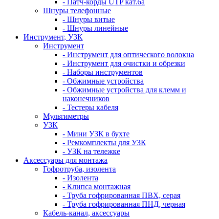
- Патч-корды UTP кат.6а
Шнуры телефонные
- Шнуры витые
- Шнуры линейные
Инструмент, УЗК
Инструмент
- Инструмент для оптического волокна
- Инструмент для очистки и обрезки
- Наборы инструментов
- Обжимные устройства
- Обжимные устройства для клемм и
наконечников
- Тестеры кабеля
Мультиметры
УЗК
- Мини УЗК в бухте
- Ремкомплекты для УЗК
- УЗК на тележке
Аксессуары для монтажа
Гофротруба, изолента
- Изолента
- Клипса монтажная
- Труба гофрированная ПВХ, серая
- Труба гофрированная ПНД, черная
Кабель-канал, аксессуары