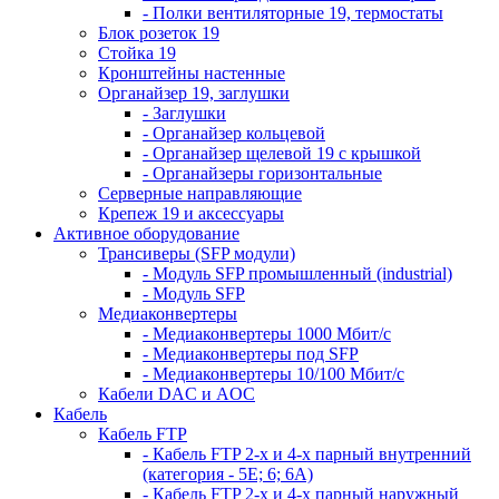
- Полки вентиляторные 19, термостаты
Блок розеток 19
Стойка 19
Кронштейны настенные
Органайзер 19, заглушки
- Заглушки
- Органайзер кольцевой
- Органайзер щелевой 19 с крышкой
- Органайзеры горизонтальные
Серверные направляющие
Крепеж 19 и аксессуары
Активное оборудование
Трансиверы (SFP модули)
- Модуль SFP промышленный (industrial)
- Модуль SFP
Медиаконвертеры
- Медиаконвертеры 1000 Мбит/с
- Медиаконвертеры под SFP
- Медиаконвертеры 10/100 Мбит/с
Кабели DAC и AOC
Кабель
Кабель FTP
- Кабель FTP 2-х и 4-х парный внутренний
(категория - 5Е; 6; 6А)
- Кабель FTP 2-х и 4-х парный наружный