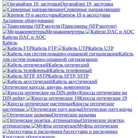
Органайзер 19, заглушки
Серверные направляющие
Крепеж 19 и аксессуары
Активное оборудование
Трансиверы (SFP модули)
Медиаконвертеры
Кабели DAC и AOC
Кабель
Кабель FTP
Кабель UTP
Кабель
для систем пожарно-охранной сигнализации
Кабель оптический
Кабель телефонный
Кабель SFTP, SSTP
Кабель акустический
Оптические кроссы, шнуры, компоненты
Кроссы оптические на
DIN-рейку
Кроссы оптические 19
Кроссы оптические
настенные
Оптические патч корды
Оптические разъемы
Оптические розетки,
аттенюаторы
Муфты оптические
Аксессуары и расходники
Кроссовое оборудование