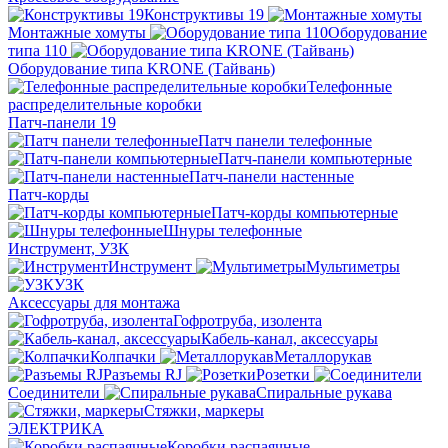
Конструктивы 19
Монтажные хомуты
Оборудование
типа 110
Оборудование типа KRONE (Тайвань)
Телефонные
распределительные коробки
Патч-панели 19
Патч панели телефонные
Патч-панели компьютерные
Патч-панели настенные
Патч-корды
Патч-корды компьютерные
Шнуры телефонные
Инструмент, УЗК
Инструмент
Мультиметры
УЗК
Аксессуары для монтажа
Гофротруба, изолента
Кабель-канал, аксессуары
Колпачки
Металлорукав
Разъемы RJ
Розетки
Соединители
Спиральные рукава
Стяжки, маркеры
ЭЛЕКТРИКА
Коробки распаячные