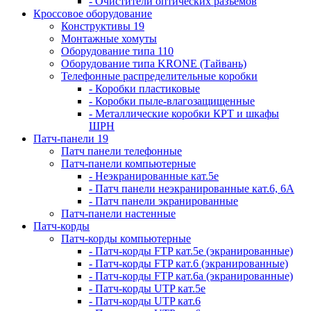
- Очистители оптических разъемов
Кроссовое оборудование
Конструктивы 19
Монтажные хомуты
Оборудование типа 110
Оборудование типа KRONE (Тайвань)
Телефонные распределительные коробки
- Коробки пластиковые
- Коробки пыле-влагозащищенные
- Металлические коробки КРТ и шкафы
ШРН
Патч-панели 19
Патч панели телефонные
Патч-панели компьютерные
- Неэкранированные кат.5е
- Патч панели неэкранированные кат.6, 6А
- Патч панели экранированные
Патч-панели настенные
Патч-корды
Патч-корды компьютерные
- Патч-корды FTP кат.5е (экранированные)
- Патч-корды FTP кат.6 (экранированные)
- Патч-корды FTP кат.6а (экранированные)
- Патч-корды UTP кат.5е
- Патч-корды UTP кат.6