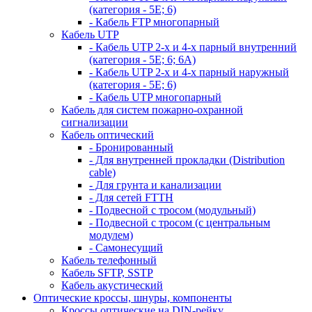
(категория - 5Е; 6)
- Кабель FTP многопарный
Кабель UTP
- Кабель UTP 2-х и 4-х парный внутренний
(категория - 5Е; 6; 6А)
- Кабель UTP 2-х и 4-х парный наружный
(категория - 5Е; 6)
- Кабель UTP многопарный
Кабель для систем пожарно-охранной
сигнализации
Кабель оптический
- Бронированный
- Для внутренней прокладки (Distribution
cable)
- Для грунта и канализации
- Для сетей FTTH
- Подвесной с тросом (модульный)
- Подвесной с тросом (с центральным
модулем)
- Самонесущий
Кабель телефонный
Кабель SFTP, SSTP
Кабель акустический
Оптические кроссы, шнуры, компоненты
Кроссы оптические на DIN-рейку