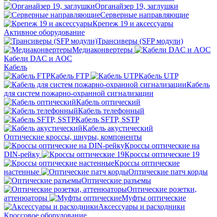
Органайзер 19, заглушки
Серверные направляющие
Крепеж 19 и аксессуары
Активное оборудование
Трансиверы (SFP модули)
Медиаконвертеры
Кабели DAC и AOC
Кабель
Кабель FTP
Кабель UTP
Кабель
для систем пожарно-охранной сигнализации
Кабель оптический
Кабель телефонный
Кабель SFTP, SSTP
Кабель акустический
Оптические кроссы, шнуры, компоненты
Кроссы оптические на
DIN-рейку
Кроссы оптические 19
Кроссы оптические
настенные
Оптические патч корды
Оптические разъемы
Оптические розетки,
аттенюаторы
Муфты оптические
Аксессуары и расходники
Кроссовое оборудование