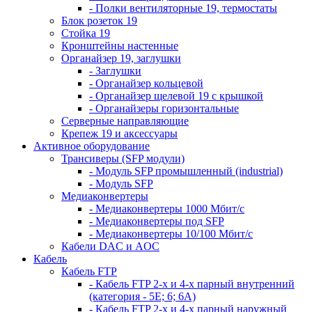
- Полки вентиляторные 19, термостаты
Блок розеток 19
Стойка 19
Кронштейны настенные
Органайзер 19, заглушки
- Заглушки
- Органайзер кольцевой
- Органайзер щелевой 19 с крышкой
- Органайзеры горизонтальные
Серверные направляющие
Крепеж 19 и аксессуары
Активное оборудование
Трансиверы (SFP модули)
- Модуль SFP промышленный (industrial)
- Модуль SFP
Медиаконвертеры
- Медиаконвертеры 1000 Мбит/с
- Медиаконвертеры под SFP
- Медиаконвертеры 10/100 Мбит/с
Кабели DAC и AOC
Кабель
Кабель FTP
- Кабель FTP 2-х и 4-х парный внутренний
(категория - 5Е; 6; 6А)
- Кабель FTP 2-х и 4-х парный наружный