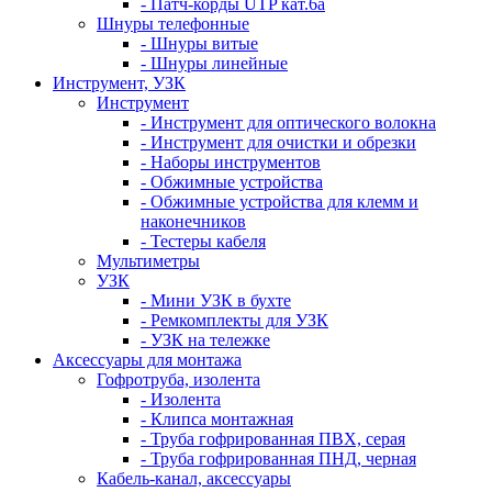
- Патч-корды UTP кат.6а
Шнуры телефонные
- Шнуры витые
- Шнуры линейные
Инструмент, УЗК
Инструмент
- Инструмент для оптического волокна
- Инструмент для очистки и обрезки
- Наборы инструментов
- Обжимные устройства
- Обжимные устройства для клемм и
наконечников
- Тестеры кабеля
Мультиметры
УЗК
- Мини УЗК в бухте
- Ремкомплекты для УЗК
- УЗК на тележке
Аксессуары для монтажа
Гофротруба, изолента
- Изолента
- Клипса монтажная
- Труба гофрированная ПВХ, серая
- Труба гофрированная ПНД, черная
Кабель-канал, аксессуары