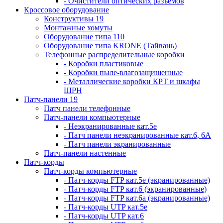
- Очистители оптических разъемов
Кроссовое оборудование
Конструктивы 19
Монтажные хомуты
Оборудование типа 110
Оборудование типа KRONE (Тайвань)
Телефонные распределительные коробки
- Коробки пластиковые
- Коробки пыле-влагозащищенные
- Металлические коробки КРТ и шкафы
ШРН
Патч-панели 19
Патч панели телефонные
Патч-панели компьютерные
- Неэкранированные кат.5е
- Патч панели неэкранированные кат.6, 6А
- Патч панели экранированные
Патч-панели настенные
Патч-корды
Патч-корды компьютерные
- Патч-корды FTP кат.5е (экранированные)
- Патч-корды FTP кат.6 (экранированные)
- Патч-корды FTP кат.6а (экранированные)
- Патч-корды UTP кат.5е
- Патч-корды UTP кат.6