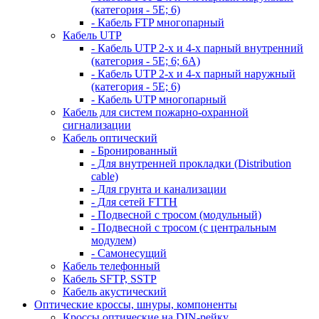
(категория - 5Е; 6)
- Кабель FTP многопарный
Кабель UTP
- Кабель UTP 2-х и 4-х парный внутренний
(категория - 5Е; 6; 6А)
- Кабель UTP 2-х и 4-х парный наружный
(категория - 5Е; 6)
- Кабель UTP многопарный
Кабель для систем пожарно-охранной
сигнализации
Кабель оптический
- Бронированный
- Для внутренней прокладки (Distribution
cable)
- Для грунта и канализации
- Для сетей FTTH
- Подвесной с тросом (модульный)
- Подвесной с тросом (с центральным
модулем)
- Самонесущий
Кабель телефонный
Кабель SFTP, SSTP
Кабель акустический
Оптические кроссы, шнуры, компоненты
Кроссы оптические на DIN-рейку