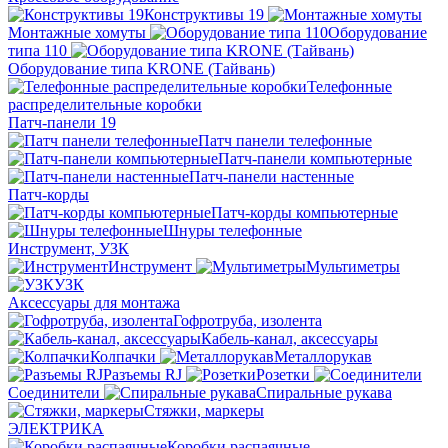
Конструктивы 19
Монтажные хомуты
Оборудование
типа 110
Оборудование типа KRONE (Тайвань)
Телефонные
распределительные коробки
Патч-панели 19
Патч панели телефонные
Патч-панели компьютерные
Патч-панели настенные
Патч-корды
Патч-корды компьютерные
Шнуры телефонные
Инструмент, УЗК
Инструмент
Мультиметры
УЗК
Аксессуары для монтажа
Гофротруба, изолента
Кабель-канал, аксессуары
Колпачки
Металлорукав
Разъемы RJ
Розетки
Соединители
Спиральные рукава
Стяжки, маркеры
ЭЛЕКТРИКА
Коробки распаячные