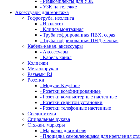
- Ремкомплекты для УЗК
- УЗК на тележке
Аксессуары для монтажа
Гофротруба, изолента
- Изолента
- Клипса монтажная
- Труба гофрированная ПВХ, серая
- Труба гофрированная ПНД, черная
Кабель-канал, аксессуары
- Аксессуары
- Кабель-канал
Колпачки
Металлорукав
Разъемы RJ
Розетки
- Модули Keystone
- Розетки комбинированные
- Розетки компьютерные настенные
- Розетки скрытой установки
- Розетки телефонные настенные
Соединители
Спиральные рукава
Стяжки, маркеры
- Маркеры для кабеля
- Площадка самоклеющаяся для крепления ст