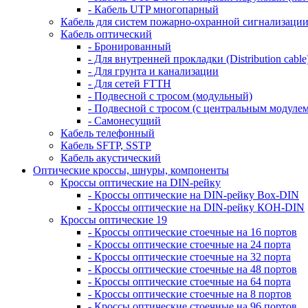
- Кабель UTP многопарный
Кабель для систем пожарно-охранной сигнализаци
Кабель оптический
- Бронированный
- Для внутренней прокладки (Distribution cable
- Для грунта и канализации
- Для сетей FTTH
- Подвесной с тросом (модульный)
- Подвесной с тросом (с центральным модулем
- Самонесущий
Кабель телефонный
Кабель SFTP, SSTP
Кабель акустический
Оптические кроссы, шнуры, компоненты
Кроссы оптические на DIN-рейку
- Кроссы оптические на DIN-рейку Box-DIN
- Кроссы оптические на DIN-рейку КОН-DIN
Кроссы оптические 19
- Кроссы оптические стоечные на 16 портов
- Кроссы оптические стоечные на 24 порта
- Кроссы оптические стоечные на 32 порта
- Кроссы оптические стоечные на 48 портов
- Кроссы оптические стоечные на 64 порта
- Кроссы оптические стоечные на 8 портов
- Кроссы оптические стоечные на 96 портов