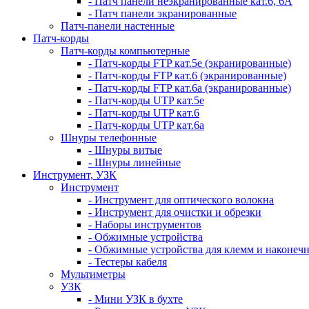
- Патч панели неэкранированные кат.6, 6А
- Патч панели экранированные
Патч-панели настенные
Патч-корды
Патч-корды компьютерные
- Патч-корды FTP кат.5е (экранированные)
- Патч-корды FTP кат.6 (экранированные)
- Патч-корды FTP кат.6а (экранированные)
- Патч-корды UTP кат.5е
- Патч-корды UTP кат.6
- Патч-корды UTP кат.6а
Шнуры телефонные
- Шнуры витые
- Шнуры линейные
Инструмент, УЗК
Инструмент
- Инструмент для оптического волокна
- Инструмент для очистки и обрезки
- Наборы инструментов
- Обжимные устройства
- Обжимные устройства для клемм и наконеч
- Тестеры кабеля
Мультиметры
УЗК
- Мини УЗК в бухте