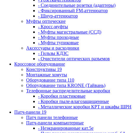
- Соединительные розетки (адаптеры)
- Фиксированный FM-аттенюатор
- Шнур-аттенюатор
Муфты оптические
- Кросс-муфты
- Муфты магистральные (ССД)
- Муфты проходные
- Муфты тупиковые
Аксессуары и расходники
- Гильзы КДЗС
- Очистители оптических разъемов
Кроссовое оборудование
Конструктивы 19
Монтажные хомуты
Оборудование типа 110
Оборудование типа KRONE (Тайвань)
Телефонные распределительные коробки
- Коробки пластиковые
- Коробки пыле-влагозащищенные
- Металлические коробки КРТ и шкафы ШРН
Патч-панели 19
Патч панели телефонные
Патч-панели компьютерные
- Неэкранированные кат.5е