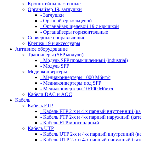
Кронштейны настенные
Органайзер 19, заглушки
- Заглушки
- Органайзер кольцевой
- Органайзер щелевой 19 с крышкой
- Органайзеры горизонтальные
Серверные направляющие
Крепеж 19 и аксессуары
Активное оборудование
Трансиверы (SFP модули)
- Модуль SFP промышленный (industrial)
- Модуль SFP
Медиаконвертеры
- Медиаконвертеры 1000 Мбит/с
- Медиаконвертеры под SFP
- Медиаконвертеры 10/100 Мбит/с
Кабели DAC и AOC
Кабель
Кабель FTP
- Кабель FTP 2-х и 4-х парный внутренний (кат
- Кабель FTP 2-х и 4-х парный наружный (кате
- Кабель FTP многопарный
Кабель UTP
- Кабель UTP 2-х и 4-х парный внутренний (кат
- Кабель UTP 2-х и 4-х парный наружный (кате