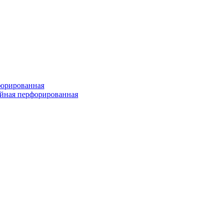
форированная
войная перфорированная