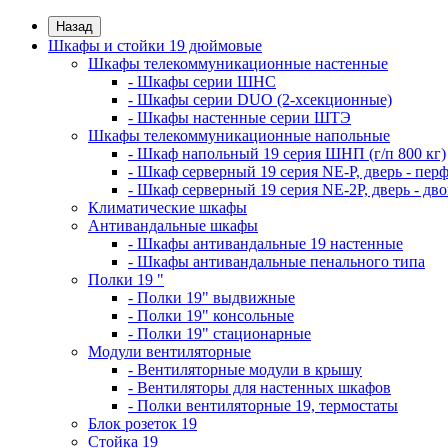
Назад
Шкафы и стойки 19 дюймовые
Шкафы телекоммуникационные настенные
- Шкафы серии ШНС
- Шкафы серии DUO (2-хсекционные)
- Шкафы настенные серии ШТЭ
Шкафы телекоммуникационные напольные
- Шкаф напольный 19 серия ШНП (г/п 800 кг)
- Шкаф серверный 19 серия NE-P, дверь - пер
- Шкаф серверный 19 серия NE-2P, дверь - д
Климатические шкафы
Антивандальные шкафы
- Шкафы антивандальные 19 настенные
- Шкафы антивандальные пенального типа
Полки 19 "
- Полки 19" выдвижные
- Полки 19" консольные
- Полки 19" стационарные
Модули вентиляторные
- Вентиляторные модули в крышу
- Вентиляторы для настенных шкафов
- Полки вентиляторные 19, термостаты
Блок розеток 19
Стойка 19