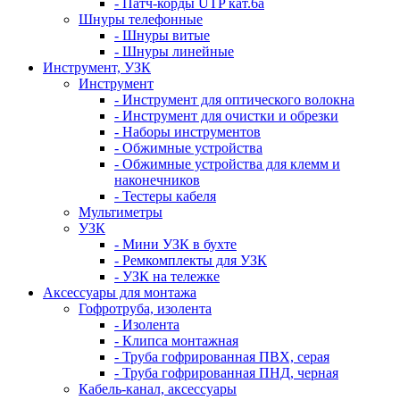
- Патч-корды UTP кат.6а
Шнуры телефонные
- Шнуры витые
- Шнуры линейные
Инструмент, УЗК
Инструмент
- Инструмент для оптического волокна
- Инструмент для очистки и обрезки
- Наборы инструментов
- Обжимные устройства
- Обжимные устройства для клемм и
наконечников
- Тестеры кабеля
Мультиметры
УЗК
- Мини УЗК в бухте
- Ремкомплекты для УЗК
- УЗК на тележке
Аксессуары для монтажа
Гофротруба, изолента
- Изолента
- Клипса монтажная
- Труба гофрированная ПВХ, серая
- Труба гофрированная ПНД, черная
Кабель-канал, аксессуары