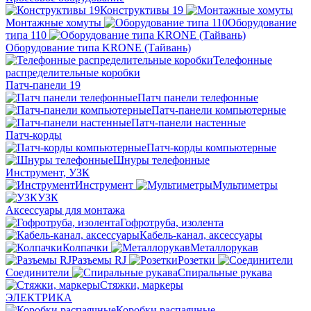
Конструктивы 19
Монтажные хомуты
Оборудование
типа 110
Оборудование типа KRONE (Тайвань)
Телефонные
распределительные коробки
Патч-панели 19
Патч панели телефонные
Патч-панели компьютерные
Патч-панели настенные
Патч-корды
Патч-корды компьютерные
Шнуры телефонные
Инструмент, УЗК
Инструмент
Мультиметры
УЗК
Аксессуары для монтажа
Гофротруба, изолента
Кабель-канал, аксессуары
Колпачки
Металлорукав
Разъемы RJ
Розетки
Соединители
Спиральные рукава
Стяжки, маркеры
ЭЛЕКТРИКА
Коробки распаячные