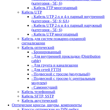
(категория - 5Е; 6)
- Кабель FTP многопарный
Кабель UTP
- Кабель UTP 2-х и 4-х парный внутренний
(категория - 5Е; 6; 6А)
- Кабель UTP 2-х и 4-х парный наружный
(категория - 5Е; 6)
- Кабель UTP многопарный
Кабель для систем пожарно-охранной
сигнализации
Кабель оптический
- Бронированный
- Для внутренней прокладки (Distribution
cable)
- Для грунта и канализации
- Для сетей FTTH
- Подвесной с тросом (модульный)
- Подвесной с тросом (с центральным
модулем)
- Самонесущий
Кабель телефонный
Кабель SFTP, SSTP
Кабель акустический
Оптические кроссы, шнуры, компоненты
Кроссы оптические на DIN-рейку