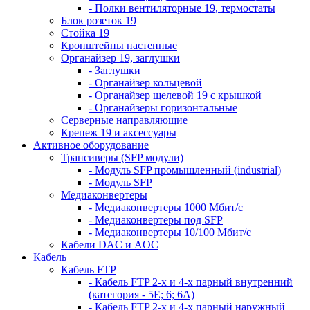
- Полки вентиляторные 19, термостаты
Блок розеток 19
Стойка 19
Кронштейны настенные
Органайзер 19, заглушки
- Заглушки
- Органайзер кольцевой
- Органайзер щелевой 19 с крышкой
- Органайзеры горизонтальные
Серверные направляющие
Крепеж 19 и аксессуары
Активное оборудование
Трансиверы (SFP модули)
- Модуль SFP промышленный (industrial)
- Модуль SFP
Медиаконвертеры
- Медиаконвертеры 1000 Мбит/с
- Медиаконвертеры под SFP
- Медиаконвертеры 10/100 Мбит/с
Кабели DAC и AOC
Кабель
Кабель FTP
- Кабель FTP 2-х и 4-х парный внутренний
(категория - 5Е; 6; 6А)
- Кабель FTP 2-х и 4-х парный наружный