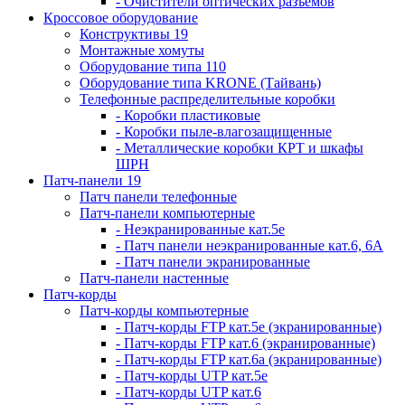
- Очистители оптических разъемов
Кроссовое оборудование
Конструктивы 19
Монтажные хомуты
Оборудование типа 110
Оборудование типа KRONE (Тайвань)
Телефонные распределительные коробки
- Коробки пластиковые
- Коробки пыле-влагозащищенные
- Металлические коробки КРТ и шкафы
ШРН
Патч-панели 19
Патч панели телефонные
Патч-панели компьютерные
- Неэкранированные кат.5е
- Патч панели неэкранированные кат.6, 6А
- Патч панели экранированные
Патч-панели настенные
Патч-корды
Патч-корды компьютерные
- Патч-корды FTP кат.5е (экранированные)
- Патч-корды FTP кат.6 (экранированные)
- Патч-корды FTP кат.6а (экранированные)
- Патч-корды UTP кат.5е
- Патч-корды UTP кат.6