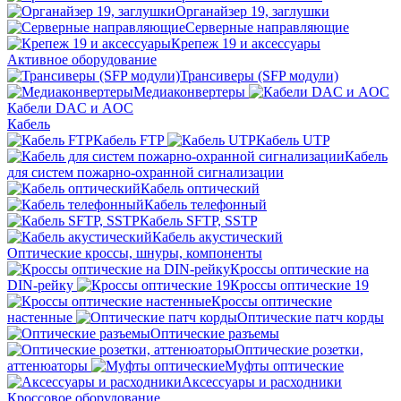
Органайзер 19, заглушки
Серверные направляющие
Крепеж 19 и аксессуары
Активное оборудование
Трансиверы (SFP модули)
Медиаконвертеры
Кабели DAC и AOC
Кабель
Кабель FTP
Кабель UTP
Кабель
для систем пожарно-охранной сигнализации
Кабель оптический
Кабель телефонный
Кабель SFTP, SSTP
Кабель акустический
Оптические кроссы, шнуры, компоненты
Кроссы оптические на
DIN-рейку
Кроссы оптические 19
Кроссы оптические
настенные
Оптические патч корды
Оптические разъемы
Оптические розетки,
аттенюаторы
Муфты оптические
Аксессуары и расходники
Кроссовое оборудование