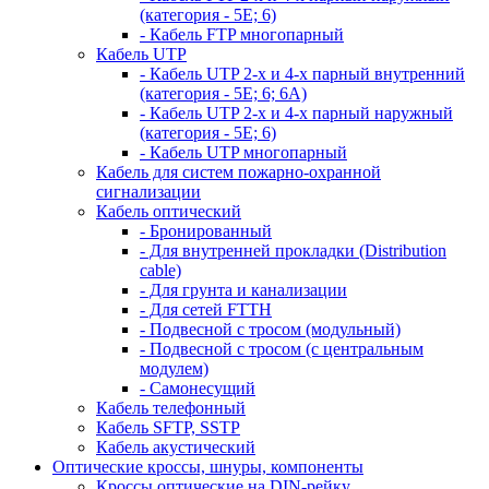
(категория - 5Е; 6)
- Кабель FTP многопарный
Кабель UTP
- Кабель UTP 2-х и 4-х парный внутренний
(категория - 5Е; 6; 6А)
- Кабель UTP 2-х и 4-х парный наружный
(категория - 5Е; 6)
- Кабель UTP многопарный
Кабель для систем пожарно-охранной
сигнализации
Кабель оптический
- Бронированный
- Для внутренней прокладки (Distribution
cable)
- Для грунта и канализации
- Для сетей FTTH
- Подвесной с тросом (модульный)
- Подвесной с тросом (с центральным
модулем)
- Самонесущий
Кабель телефонный
Кабель SFTP, SSTP
Кабель акустический
Оптические кроссы, шнуры, компоненты
Кроссы оптические на DIN-рейку