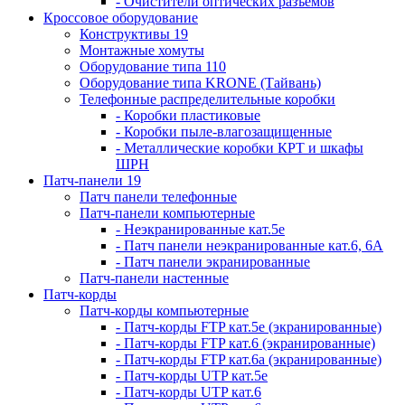
- Очистители оптических разъемов
Кроссовое оборудование
Конструктивы 19
Монтажные хомуты
Оборудование типа 110
Оборудование типа KRONE (Тайвань)
Телефонные распределительные коробки
- Коробки пластиковые
- Коробки пыле-влагозащищенные
- Металлические коробки КРТ и шкафы
ШРН
Патч-панели 19
Патч панели телефонные
Патч-панели компьютерные
- Неэкранированные кат.5е
- Патч панели неэкранированные кат.6, 6А
- Патч панели экранированные
Патч-панели настенные
Патч-корды
Патч-корды компьютерные
- Патч-корды FTP кат.5е (экранированные)
- Патч-корды FTP кат.6 (экранированные)
- Патч-корды FTP кат.6а (экранированные)
- Патч-корды UTP кат.5е
- Патч-корды UTP кат.6