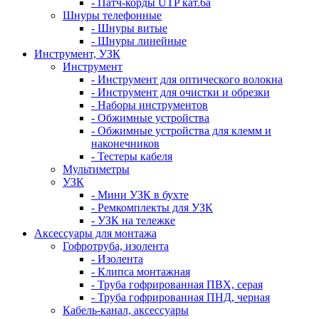
- Патч-корды UTP кат.6а
Шнуры телефонные
- Шнуры витые
- Шнуры линейные
Инструмент, УЗК
Инструмент
- Инструмент для оптического волокна
- Инструмент для очистки и обрезки
- Наборы инструментов
- Обжимные устройства
- Обжимные устройства для клемм и
наконечников
- Тестеры кабеля
Мультиметры
УЗК
- Мини УЗК в бухте
- Ремкомплекты для УЗК
- УЗК на тележке
Аксессуары для монтажа
Гофротруба, изолента
- Изолента
- Клипса монтажная
- Труба гофрированная ПВХ, серая
- Труба гофрированная ПНД, черная
Кабель-канал, аксессуары