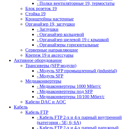
- Полки вентиляторные 19, термостаты
Блок розеток 19
Стойка 19
Кронштейны настенные
Органайзер 19, заглушки
- Заглушки
- Органайзер кольцевой
- Органайзер щелевой 19 с крышкой
- Органайзеры горизонтальные
Серверные направляющие
Крепеж 19 и аксессуары
Активное оборудование
Трансиверы (SFP модули)
- Модуль SFP промышленный (industrial)
- Модуль SFP
Медиаконвертеры
- Медиаконвертеры 1000 Мбит/с
- Медиаконвертеры под SFP
- Медиаконвертеры 10/100 Мбит/с
Кабели DAC и AOC
Кабель
Кабель FTP
- Кабель FTP 2-х и 4-х парный внутренний
(категория - 5Е; 6; 6А)
- Кабель FTP 2-х и 4-х парный наружный