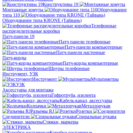
Конструктивы 19
Монтажные хомуты
Оборудование
типа 110
Оборудование типа KRONE (Тайвань)
Телефонные
распределительные коробки
Патч-панели 19
Патч панели телефонные
Патч-панели компьютерные
Патч-панели настенные
Патч-корды
Патч-корды компьютерные
Шнуры телефонные
Инструмент, УЗК
Инструмент
Мультиметры
УЗК
Аксессуары для монтажа
Гофротруба, изолента
Кабель-канал, аксессуары
Колпачки
Металлорукав
Разъемы RJ
Розетки
Соединители
Спиральные рукава
Стяжки, маркеры
ЭЛЕКТРИКА
Коробки распаячные