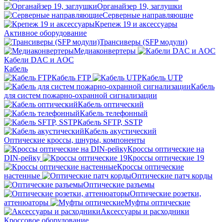
Органайзер 19, заглушки
Серверные направляющие
Крепеж 19 и аксессуары
Активное оборудование
Трансиверы (SFP модули)
Медиаконвертеры
Кабели DAC и AOC
Кабель
Кабель FTP
Кабель UTP
Кабель
для систем пожарно-охранной сигнализации
Кабель оптический
Кабель телефонный
Кабель SFTP, SSTP
Кабель акустический
Оптические кроссы, шнуры, компоненты
Кроссы оптические на
DIN-рейку
Кроссы оптические 19
Кроссы оптические
настенные
Оптические патч корды
Оптические разъемы
Оптические розетки,
аттенюаторы
Муфты оптические
Аксессуары и расходники
Кроссовое оборудование