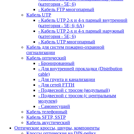
(категория - 5Е; 6)
- Кабель FTP многопарный
Кабель UTP
- Кабель UTP 2-х и 4-х парный внутренний
(категория - 5Е; 6; 6А)
- Кабель UTP 2-х и 4-х парный наружный
(категория - 5Е; 6)
- Кабель UTP многопарный
Кабель для систем пожарно-охранной
сигнализации
Кабель оптический
- Бронированный
- Для внутренней прокладки (Distribution
cable)
- Для грунта и канализации
- Для сетей FTTH
- Подвесной с тросом (модульный)
- Подвесной с тросом (с центральным
модулем)
- Самонесущий
Кабель телефонный
Кабель SFTP, SSTP
Кабель акустический
Оптические кроссы, шнуры, компоненты
Кроссы оптические на DIN-рейку