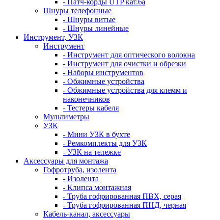
- Патч-корды UTP кат.6а
Шнуры телефонные
- Шнуры витые
- Шнуры линейные
Инструмент, УЗК
Инструмент
- Инструмент для оптического волокна
- Инструмент для очистки и обрезки
- Наборы инструментов
- Обжимные устройства
- Обжимные устройства для клемм и
наконечников
- Тестеры кабеля
Мультиметры
УЗК
- Мини УЗК в бухте
- Ремкомплекты для УЗК
- УЗК на тележке
Аксессуары для монтажа
Гофротруба, изолента
- Изолента
- Клипса монтажная
- Труба гофрированная ПВХ, серая
- Труба гофрированная ПНД, черная
Кабель-канал, аксессуары