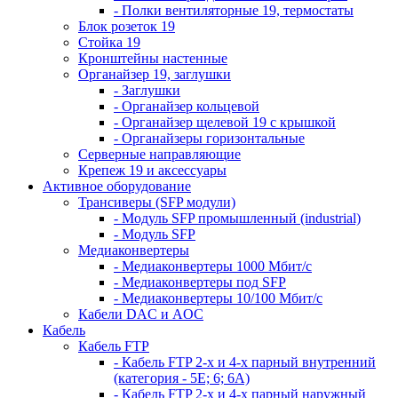
- Полки вентиляторные 19, термостаты
Блок розеток 19
Стойка 19
Кронштейны настенные
Органайзер 19, заглушки
- Заглушки
- Органайзер кольцевой
- Органайзер щелевой 19 с крышкой
- Органайзеры горизонтальные
Серверные направляющие
Крепеж 19 и аксессуары
Активное оборудование
Трансиверы (SFP модули)
- Модуль SFP промышленный (industrial)
- Модуль SFP
Медиаконвертеры
- Медиаконвертеры 1000 Мбит/с
- Медиаконвертеры под SFP
- Медиаконвертеры 10/100 Мбит/с
Кабели DAC и AOC
Кабель
Кабель FTP
- Кабель FTP 2-х и 4-х парный внутренний
(категория - 5Е; 6; 6А)
- Кабель FTP 2-х и 4-х парный наружный