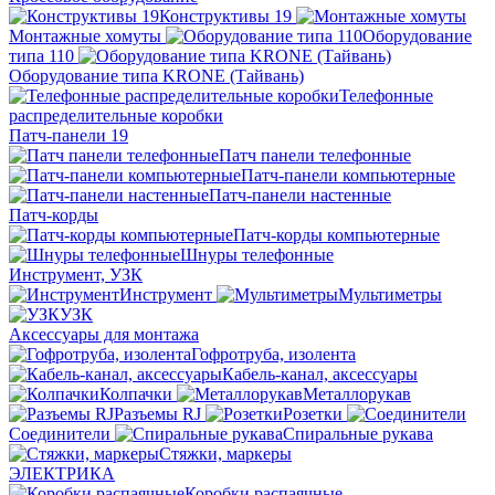
Конструктивы 19
Монтажные хомуты
Оборудование
типа 110
Оборудование типа KRONE (Тайвань)
Телефонные
распределительные коробки
Патч-панели 19
Патч панели телефонные
Патч-панели компьютерные
Патч-панели настенные
Патч-корды
Патч-корды компьютерные
Шнуры телефонные
Инструмент, УЗК
Инструмент
Мультиметры
УЗК
Аксессуары для монтажа
Гофротруба, изолента
Кабель-канал, аксессуары
Колпачки
Металлорукав
Разъемы RJ
Розетки
Соединители
Спиральные рукава
Стяжки, маркеры
ЭЛЕКТРИКА
Коробки распаячные