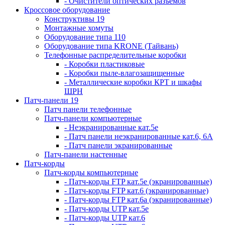
- Очистители оптических разъемов
Кроссовое оборудование
Конструктивы 19
Монтажные хомуты
Оборудование типа 110
Оборудование типа KRONE (Тайвань)
Телефонные распределительные коробки
- Коробки пластиковые
- Коробки пыле-влагозащищенные
- Металлические коробки КРТ и шкафы
ШРН
Патч-панели 19
Патч панели телефонные
Патч-панели компьютерные
- Неэкранированные кат.5е
- Патч панели неэкранированные кат.6, 6А
- Патч панели экранированные
Патч-панели настенные
Патч-корды
Патч-корды компьютерные
- Патч-корды FTP кат.5е (экранированные)
- Патч-корды FTP кат.6 (экранированные)
- Патч-корды FTP кат.6а (экранированные)
- Патч-корды UTP кат.5е
- Патч-корды UTP кат.6