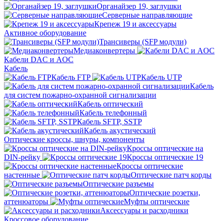
Органайзер 19, заглушки
Серверные направляющие
Крепеж 19 и аксессуары
Активное оборудование
Трансиверы (SFP модули)
Медиаконвертеры
Кабели DAC и AOC
Кабель
Кабель FTP
Кабель UTP
Кабель
для систем пожарно-охранной сигнализации
Кабель оптический
Кабель телефонный
Кабель SFTP, SSTP
Кабель акустический
Оптические кроссы, шнуры, компоненты
Кроссы оптические на
DIN-рейку
Кроссы оптические 19
Кроссы оптические
настенные
Оптические патч корды
Оптические разъемы
Оптические розетки,
аттенюаторы
Муфты оптические
Аксессуары и расходники
Кроссовое оборудование