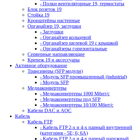
- Полки вентиляторные 19, термостаты
Блок розеток 19
Стойка 19
Кронштейны настенные
Органайзер 19, заглушки
- Заглушки
- Органайзер кольцевой
- Органайзер щелевой 19 с крышкой
- Органайзеры горизонтальные
Серверные направляющие
Крепеж 19 и аксессуары
Активное оборудование
Трансиверы (SFP модули)
- Модуль SFP промышленный (industrial)
- Модуль SFP
Медиаконвертеры
- Медиаконвертеры 1000 Мбит/с
- Медиаконвертеры под SFP
- Медиаконвертеры 10/100 Мбит/с
Кабели DAC и AOC
Кабель
Кабель FTP
- Кабель FTP 2-х и 4-х парный внутренний
(категория - 5Е; 6; 6А)
- Кабель FTP 2-х и 4-х парный наружный