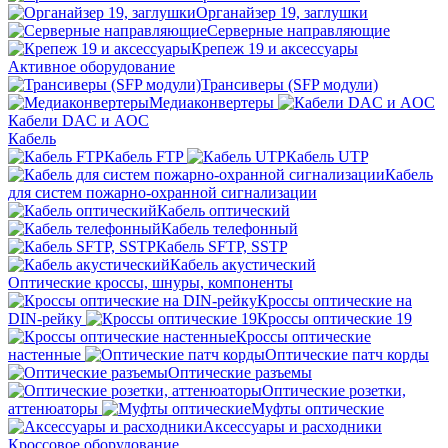
Органайзер 19, заглушки
Серверные направляющие
Крепеж 19 и аксессуары
Активное оборудование
Трансиверы (SFP модули)
Медиаконвертеры
Кабели DAC и AOC
Кабель
Кабель FTP
Кабель UTP
Кабель
для систем пожарно-охранной сигнализации
Кабель оптический
Кабель телефонный
Кабель SFTP, SSTP
Кабель акустический
Оптические кроссы, шнуры, компоненты
Кроссы оптические на
DIN-рейку
Кроссы оптические 19
Кроссы оптические
настенные
Оптические патч корды
Оптические разъемы
Оптические розетки,
аттенюаторы
Муфты оптические
Аксессуары и расходники
Кроссовое оборудование