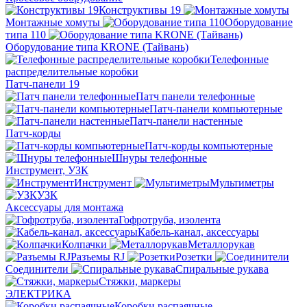
Конструктивы 19
Монтажные хомуты
Оборудование
типа 110
Оборудование типа KRONE (Тайвань)
Телефонные
распределительные коробки
Патч-панели 19
Патч панели телефонные
Патч-панели компьютерные
Патч-панели настенные
Патч-корды
Патч-корды компьютерные
Шнуры телефонные
Инструмент, УЗК
Инструмент
Мультиметры
УЗК
Аксессуары для монтажа
Гофротруба, изолента
Кабель-канал, аксессуары
Колпачки
Металлорукав
Разъемы RJ
Розетки
Соединители
Спиральные рукава
Стяжки, маркеры
ЭЛЕКТРИКА
Коробки распаячные