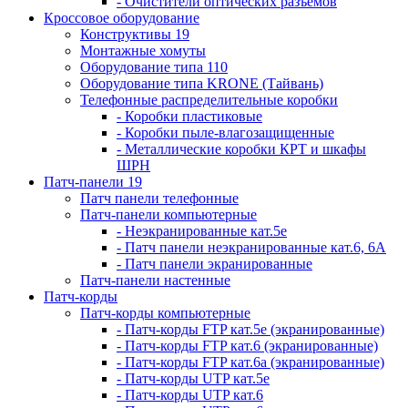
- Очистители оптических разъемов
Кроссовое оборудование
Конструктивы 19
Монтажные хомуты
Оборудование типа 110
Оборудование типа KRONE (Тайвань)
Телефонные распределительные коробки
- Коробки пластиковые
- Коробки пыле-влагозащищенные
- Металлические коробки КРТ и шкафы
ШРН
Патч-панели 19
Патч панели телефонные
Патч-панели компьютерные
- Неэкранированные кат.5е
- Патч панели неэкранированные кат.6, 6А
- Патч панели экранированные
Патч-панели настенные
Патч-корды
Патч-корды компьютерные
- Патч-корды FTP кат.5е (экранированные)
- Патч-корды FTP кат.6 (экранированные)
- Патч-корды FTP кат.6а (экранированные)
- Патч-корды UTP кат.5е
- Патч-корды UTP кат.6