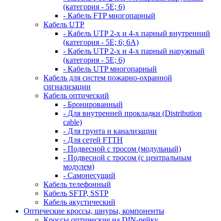
(категория - 5Е; 6)
- Кабель FTP многопарный
Кабель UTP
- Кабель UTP 2-х и 4-х парный внутренний
(категория - 5Е; 6; 6А)
- Кабель UTP 2-х и 4-х парный наружный
(категория - 5Е; 6)
- Кабель UTP многопарный
Кабель для систем пожарно-охранной
сигнализации
Кабель оптический
- Бронированный
- Для внутренней прокладки (Distribution
cable)
- Для грунта и канализации
- Для сетей FTTH
- Подвесной с тросом (модульный)
- Подвесной с тросом (с центральным
модулем)
- Самонесущий
Кабель телефонный
Кабель SFTP, SSTP
Кабель акустический
Оптические кроссы, шнуры, компоненты
Кроссы оптические на DIN-рейку