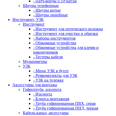
- Патч-корды UTP кат.6а
Шнуры телефонные
- Шнуры витые
- Шнуры линейные
Инструмент, УЗК
Инструмент
- Инструмент для оптического волокна
- Инструмент для очистки и обрезки
- Наборы инструментов
- Обжимные устройства
- Обжимные устройства для клемм и
наконечников
- Тестеры кабеля
Мультиметры
УЗК
- Мини УЗК в бухте
- Ремкомплекты для УЗК
- УЗК на тележке
Аксессуары для монтажа
Гофротруба, изолента
- Изолента
- Клипса монтажная
- Труба гофрированная ПВХ, серая
- Труба гофрированная ПНД, черная
Кабель-канал, аксессуары