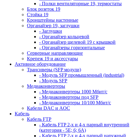
- Полки вентиляторные 19, термостаты
Блок розеток 19
Стойка 19
Кронштейны настенные
Органайзер 19, заглушки
- Заглушки
- Органайзер кольцевой
- Органайзер щелевой 19 с крышкой
- Органайзеры горизонтальные
Серверные направляющие
Крепеж 19 и аксессуары
Активное оборудование
Трансиверы (SFP модули)
- Модуль SFP промышленный (industrial)
- Модуль SFP
Медиаконвертеры
- Медиаконвертеры 1000 Мбит/с
- Медиаконвертеры под SFP
- Медиаконвертеры 10/100 Мбит/с
Кабели DAC и AOC
Кабель
Кабель FTP
- Кабель FTP 2-х и 4-х парный внутренний
(категория - 5Е; 6; 6А)
- Кабель FTP 2-х и 4-х парный наружный