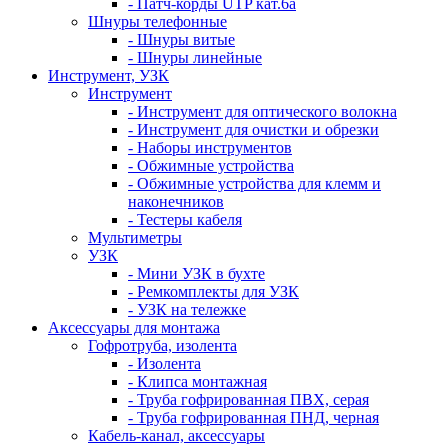
- Патч-корды UTP кат.6а
Шнуры телефонные
- Шнуры витые
- Шнуры линейные
Инструмент, УЗК
Инструмент
- Инструмент для оптического волокна
- Инструмент для очистки и обрезки
- Наборы инструментов
- Обжимные устройства
- Обжимные устройства для клемм и
наконечников
- Тестеры кабеля
Мультиметры
УЗК
- Мини УЗК в бухте
- Ремкомплекты для УЗК
- УЗК на тележке
Аксессуары для монтажа
Гофротруба, изолента
- Изолента
- Клипса монтажная
- Труба гофрированная ПВХ, серая
- Труба гофрированная ПНД, черная
Кабель-канал, аксессуары