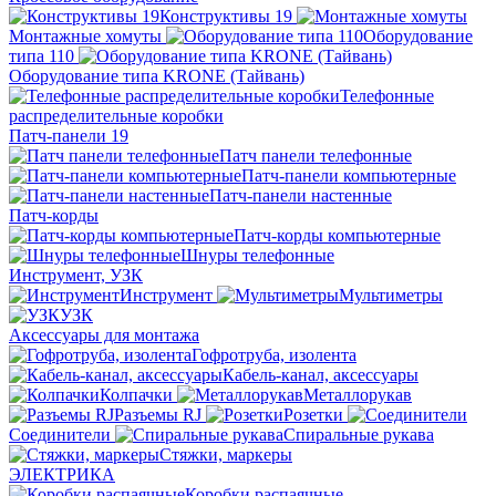
Конструктивы 19
Монтажные хомуты
Оборудование
типа 110
Оборудование типа KRONE (Тайвань)
Телефонные
распределительные коробки
Патч-панели 19
Патч панели телефонные
Патч-панели компьютерные
Патч-панели настенные
Патч-корды
Патч-корды компьютерные
Шнуры телефонные
Инструмент, УЗК
Инструмент
Мультиметры
УЗК
Аксессуары для монтажа
Гофротруба, изолента
Кабель-канал, аксессуары
Колпачки
Металлорукав
Разъемы RJ
Розетки
Соединители
Спиральные рукава
Стяжки, маркеры
ЭЛЕКТРИКА
Коробки распаячные