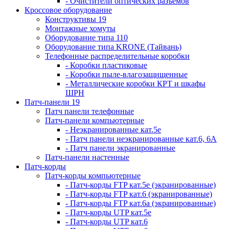
- Очистители оптических разъемов
Кроссовое оборудование
Конструктивы 19
Монтажные хомуты
Оборудование типа 110
Оборудование типа KRONE (Тайвань)
Телефонные распределительные коробки
- Коробки пластиковые
- Коробки пыле-влагозащищенные
- Металлические коробки КРТ и шкафы
ШРН
Патч-панели 19
Патч панели телефонные
Патч-панели компьютерные
- Неэкранированные кат.5е
- Патч панели неэкранированные кат.6, 6А
- Патч панели экранированные
Патч-панели настенные
Патч-корды
Патч-корды компьютерные
- Патч-корды FTP кат.5е (экранированные)
- Патч-корды FTP кат.6 (экранированные)
- Патч-корды FTP кат.6а (экранированные)
- Патч-корды UTP кат.5е
- Патч-корды UTP кат.6