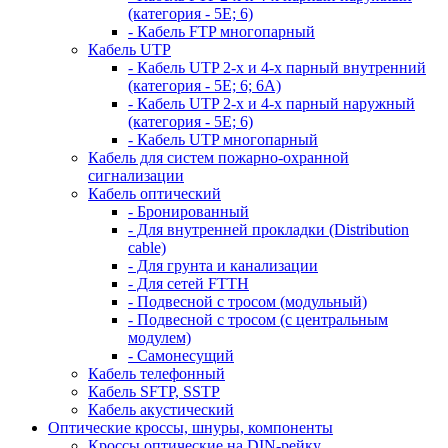
(категория - 5Е; 6)
- Кабель FTP многопарный
Кабель UTP
- Кабель UTP 2-х и 4-х парный внутренний
(категория - 5Е; 6; 6А)
- Кабель UTP 2-х и 4-х парный наружный
(категория - 5Е; 6)
- Кабель UTP многопарный
Кабель для систем пожарно-охранной
сигнализации
Кабель оптический
- Бронированный
- Для внутренней прокладки (Distribution
cable)
- Для грунта и канализации
- Для сетей FTTH
- Подвесной с тросом (модульный)
- Подвесной с тросом (с центральным
модулем)
- Самонесущий
Кабель телефонный
Кабель SFTP, SSTP
Кабель акустический
Оптические кроссы, шнуры, компоненты
Кроссы оптические на DIN-рейку