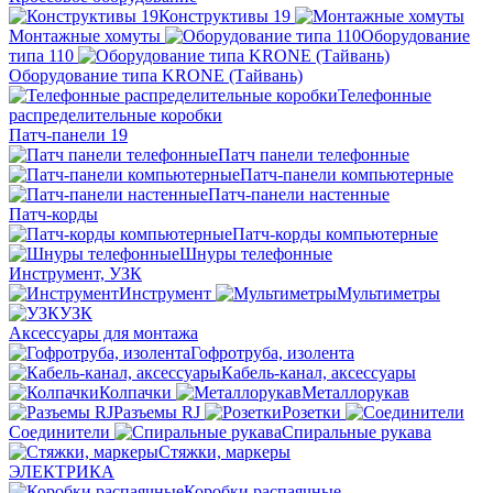
Конструктивы 19
Монтажные хомуты
Оборудование
типа 110
Оборудование типа KRONE (Тайвань)
Телефонные
распределительные коробки
Патч-панели 19
Патч панели телефонные
Патч-панели компьютерные
Патч-панели настенные
Патч-корды
Патч-корды компьютерные
Шнуры телефонные
Инструмент, УЗК
Инструмент
Мультиметры
УЗК
Аксессуары для монтажа
Гофротруба, изолента
Кабель-канал, аксессуары
Колпачки
Металлорукав
Разъемы RJ
Розетки
Соединители
Спиральные рукава
Стяжки, маркеры
ЭЛЕКТРИКА
Коробки распаячные