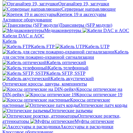
Органайзер 19, заглушки
Серверные направляющие
Крепеж 19 и аксессуары
Активное оборудование
Трансиверы (SFP модули)
Медиаконвертеры
Кабели DAC и AOC
Кабель
Кабель FTP
Кабель UTP
Кабель
для систем пожарно-охранной сигнализации
Кабель оптический
Кабель телефонный
Кабель SFTP, SSTP
Кабель акустический
Оптические кроссы, шнуры, компоненты
Кроссы оптические на
DIN-рейку
Кроссы оптические 19
Кроссы оптические
настенные
Оптические патч корды
Оптические разъемы
Оптические розетки,
аттенюаторы
Муфты оптические
Аксессуары и расходники
Кроссовое оборудование