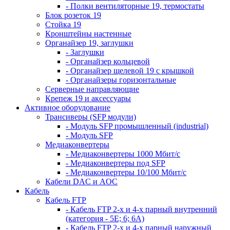
- Полки вентиляторные 19, термостаты
Блок розеток 19
Стойка 19
Кронштейны настенные
Органайзер 19, заглушки
- Заглушки
- Органайзер кольцевой
- Органайзер щелевой 19 с крышкой
- Органайзеры горизонтальные
Серверные направляющие
Крепеж 19 и аксессуары
Активное оборудование
Трансиверы (SFP модули)
- Модуль SFP промышленный (industrial)
- Модуль SFP
Медиаконвертеры
- Медиаконвертеры 1000 Мбит/с
- Медиаконвертеры под SFP
- Медиаконвертеры 10/100 Мбит/с
Кабели DAC и AOC
Кабель
Кабель FTP
- Кабель FTP 2-х и 4-х парный внутренний
(категория - 5Е; 6; 6А)
- Кабель FTP 2-х и 4-х парный наружный