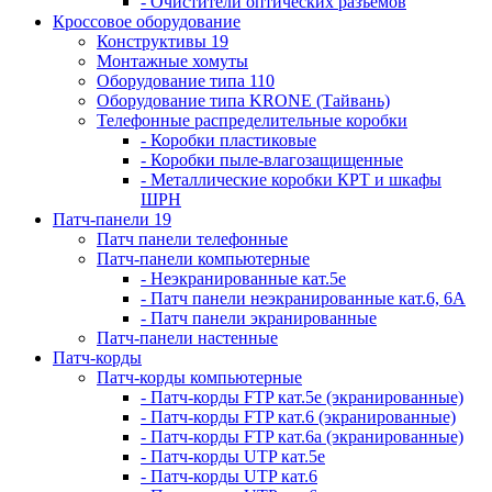
- Очистители оптических разъемов
Кроссовое оборудование
Конструктивы 19
Монтажные хомуты
Оборудование типа 110
Оборудование типа KRONE (Тайвань)
Телефонные распределительные коробки
- Коробки пластиковые
- Коробки пыле-влагозащищенные
- Металлические коробки КРТ и шкафы
ШРН
Патч-панели 19
Патч панели телефонные
Патч-панели компьютерные
- Неэкранированные кат.5е
- Патч панели неэкранированные кат.6, 6А
- Патч панели экранированные
Патч-панели настенные
Патч-корды
Патч-корды компьютерные
- Патч-корды FTP кат.5е (экранированные)
- Патч-корды FTP кат.6 (экранированные)
- Патч-корды FTP кат.6а (экранированные)
- Патч-корды UTP кат.5е
- Патч-корды UTP кат.6