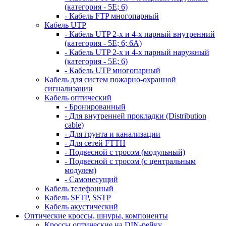
(категория - 5Е; 6)
- Кабель FTP многопарный
Кабель UTP
- Кабель UTP 2-х и 4-х парный внутренний
(категория - 5Е; 6; 6А)
- Кабель UTP 2-х и 4-х парный наружный
(категория - 5Е; 6)
- Кабель UTP многопарный
Кабель для систем пожарно-охранной
сигнализации
Кабель оптический
- Бронированный
- Для внутренней прокладки (Distribution
cable)
- Для грунта и канализации
- Для сетей FTTH
- Подвесной с тросом (модульный)
- Подвесной с тросом (с центральным
модулем)
- Самонесущий
Кабель телефонный
Кабель SFTP, SSTP
Кабель акустический
Оптические кроссы, шнуры, компоненты
Кроссы оптические на DIN-рейку