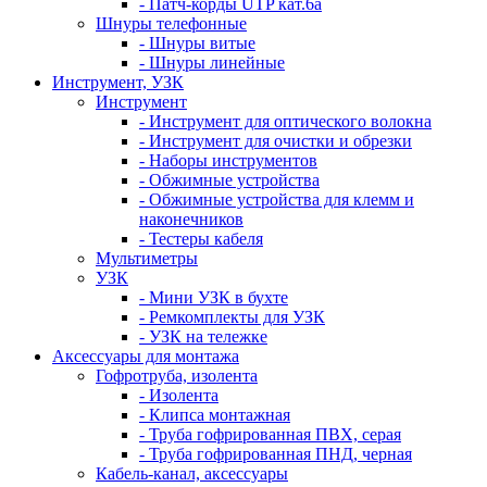
- Патч-корды UTP кат.6а
Шнуры телефонные
- Шнуры витые
- Шнуры линейные
Инструмент, УЗК
Инструмент
- Инструмент для оптического волокна
- Инструмент для очистки и обрезки
- Наборы инструментов
- Обжимные устройства
- Обжимные устройства для клемм и
наконечников
- Тестеры кабеля
Мультиметры
УЗК
- Мини УЗК в бухте
- Ремкомплекты для УЗК
- УЗК на тележке
Аксессуары для монтажа
Гофротруба, изолента
- Изолента
- Клипса монтажная
- Труба гофрированная ПВХ, серая
- Труба гофрированная ПНД, черная
Кабель-канал, аксессуары