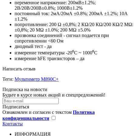
переменное напряжение: 200мВ±1.2%;
2В/20В/200В±0.8%; 1000В±1.2%
постоянный ток: 2мА/20мА ±0.8%; 200мА ±1.2%; 10А
±1.2%
попротивление: 200 Ω ±0,8%; 2 КΩ/20 КΩ/200 КΩ/2 МΩ:
±0,8%; 20 МΩ ±1.0%; 200 МΩ ±5.0%
прозвонка соединений - сигнал подается при
сопротивлении <60 Ом
диодный тест - да
измерение температуры -20⁰С ~ 1000⁰С
измерение hFE транзисторов – да
Написать отзыв
Теги:
Мультиметр M890C+
Подписка на новости
Будьте в курсе новых акций и спецпредложений!
Подписаться
Ознакомлен и согласен с текстом
Политика
конфиденциальности
Контакты
ИНФОРМАЦИЯ