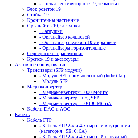
- Полки вентиляторные 19, термостаты
Блок розеток 19
Стойка 19
Кронштейны настенные
Органайзер 19, заглушки
- Заглушки
- Органайзер кольцевой
- Органайзер щелевой 19 с крышкой
- Органайзеры горизонтальные
Серверные направляющие
Крепеж 19 и аксессуары
Активное оборудование
Трансиверы (SFP модули)
- Модуль SFP промышленный (industrial)
- Модуль SFP
Медиаконвертеры
- Медиаконвертеры 1000 Мбит/с
- Медиаконвертеры под SFP
- Медиаконвертеры 10/100 Мбит/с
Кабели DAC и AOC
Кабель
Кабель FTP
- Кабель FTP 2-х и 4-х парный внутренний
(категория - 5Е; 6; 6А)
- Кабель FTP 2-х и 4-х парный наружный