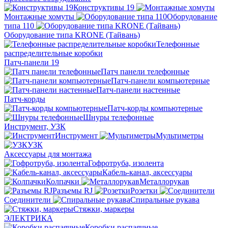
Конструктивы 19
Монтажные хомуты
Оборудование
типа 110
Оборудование типа KRONE (Тайвань)
Телефонные
распределительные коробки
Патч-панели 19
Патч панели телефонные
Патч-панели компьютерные
Патч-панели настенные
Патч-корды
Патч-корды компьютерные
Шнуры телефонные
Инструмент, УЗК
Инструмент
Мультиметры
УЗК
Аксессуары для монтажа
Гофротруба, изолента
Кабель-канал, аксессуары
Колпачки
Металлорукав
Разъемы RJ
Розетки
Соединители
Спиральные рукава
Стяжки, маркеры
ЭЛЕКТРИКА
Коробки распаячные