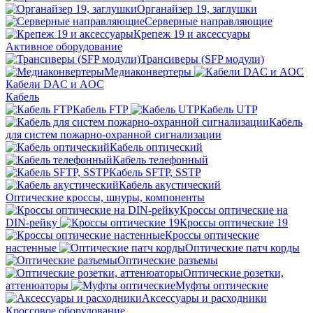
Органайзер 19, заглушки
Серверные направляющие
Крепеж 19 и аксессуары
Активное оборудование
Трансиверы (SFP модули)
Медиаконвертеры
Кабели DAC и AOC
Кабель
Кабель FTP
Кабель UTP
Кабель
для систем пожарно-охранной сигнализации
Кабель оптический
Кабель телефонный
Кабель SFTP, SSTP
Кабель акустический
Оптические кроссы, шнуры, компоненты
Кроссы оптические на
DIN-рейку
Кроссы оптические 19
Кроссы оптические
настенные
Оптические патч корды
Оптические разъемы
Оптические розетки,
аттенюаторы
Муфты оптические
Аксессуары и расходники
Кроссовое оборудование