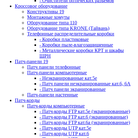
- Очистители оптических разъемов
Кроссовое оборудование
Конструктивы 19
Монтажные хомуты
Оборудование типа 110
Оборудование типа KRONE (Тайвань)
Телефонные распределительные коробки
- Коробки пластиковые
- Коробки пыле-влагозащищенные
- Металлические коробки КРТ и шкафы
ШРН
Патч-панели 19
Патч панели телефонные
Патч-панели компьютерные
- Неэкранированные кат.5е
- Патч панели неэкранированные кат.6, 6А
- Патч панели экранированные
Патч-панели настенные
Патч-корды
Патч-корды компьютерные
- Патч-корды FTP кат.5е (экранированные)
- Патч-корды FTP кат.6 (экранированные)
- Патч-корды FTP кат.6а (экранированные)
- Патч-корды UTP кат.5е
- Патч-корды UTP кат.6