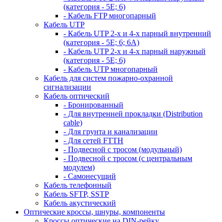
(категория - 5Е; 6)
- Кабель FTP многопарный
Кабель UTP
- Кабель UTP 2-х и 4-х парный внутренний
(категория - 5Е; 6; 6А)
- Кабель UTP 2-х и 4-х парный наружный
(категория - 5Е; 6)
- Кабель UTP многопарный
Кабель для систем пожарно-охранной
сигнализации
Кабель оптический
- Бронированный
- Для внутренней прокладки (Distribution
cable)
- Для грунта и канализации
- Для сетей FTTH
- Подвесной с тросом (модульный)
- Подвесной с тросом (с центральным
модулем)
- Самонесущий
Кабель телефонный
Кабель SFTP, SSTP
Кабель акустический
Оптические кроссы, шнуры, компоненты
Кроссы оптические на DIN-рейку