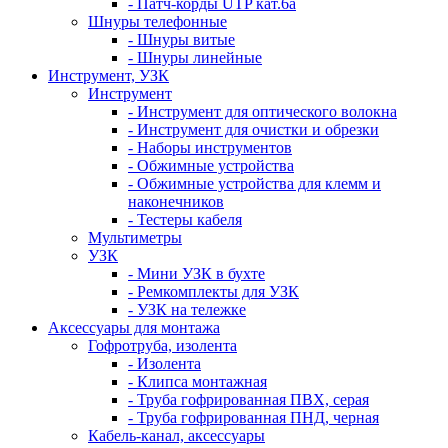
- Патч-корды UTP кат.6а
Шнуры телефонные
- Шнуры витые
- Шнуры линейные
Инструмент, УЗК
Инструмент
- Инструмент для оптического волокна
- Инструмент для очистки и обрезки
- Наборы инструментов
- Обжимные устройства
- Обжимные устройства для клемм и
наконечников
- Тестеры кабеля
Мультиметры
УЗК
- Мини УЗК в бухте
- Ремкомплекты для УЗК
- УЗК на тележке
Аксессуары для монтажа
Гофротруба, изолента
- Изолента
- Клипса монтажная
- Труба гофрированная ПВХ, серая
- Труба гофрированная ПНД, черная
Кабель-канал, аксессуары