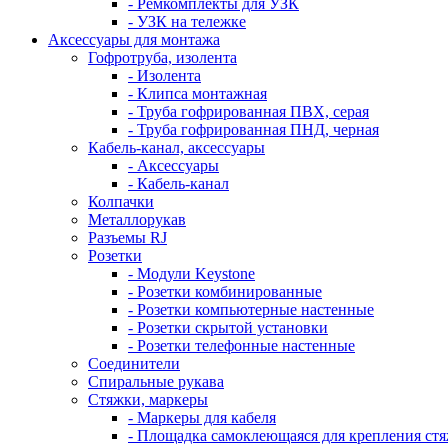
- Ремкомплекты для УЗК
- УЗК на тележке
Аксессуары для монтажа
Гофротруба, изолента
- Изолента
- Клипса монтажная
- Труба гофрированная ПВХ, серая
- Труба гофрированная ПНД, черная
Кабель-канал, аксессуары
- Аксессуары
- Кабель-канал
Колпачки
Металлорукав
Разъемы RJ
Розетки
- Модули Keystone
- Розетки комбинированные
- Розетки компьютерные настенные
- Розетки скрытой установки
- Розетки телефонные настенные
Соединители
Спиральные рукава
Стяжки, маркеры
- Маркеры для кабеля
- Площадка самоклеющаяся для крепления ст