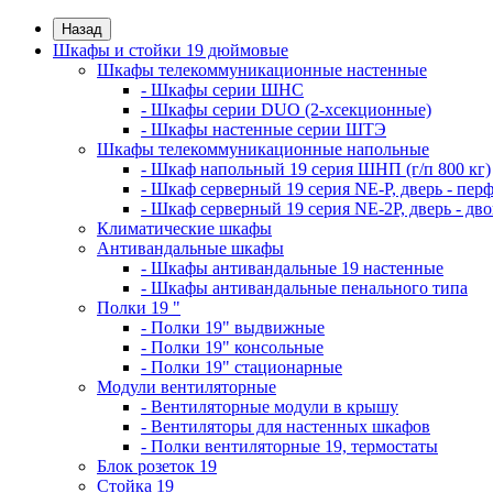
Назад
Шкафы и стойки 19 дюймовые
Шкафы телекоммуникационные настенные
- Шкафы серии ШНС
- Шкафы серии DUO (2-хсекционные)
- Шкафы настенные серии ШТЭ
Шкафы телекоммуникационные напольные
- Шкаф напольный 19 серия ШНП (г/п 800 кг)
- Шкаф серверный 19 серия NE-P, дверь - пер
- Шкаф серверный 19 серия NE-2P, дверь - д
Климатические шкафы
Антивандальные шкафы
- Шкафы антивандальные 19 настенные
- Шкафы антивандальные пенального типа
Полки 19 "
- Полки 19" выдвижные
- Полки 19" консольные
- Полки 19" стационарные
Модули вентиляторные
- Вентиляторные модули в крышу
- Вентиляторы для настенных шкафов
- Полки вентиляторные 19, термостаты
Блок розеток 19
Стойка 19