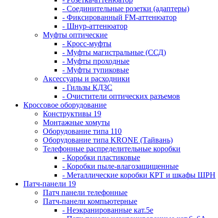
- Соединительные розетки (адаптеры)
- Фиксированный FM-аттенюатор
- Шнур-аттенюатор
Муфты оптические
- Кросс-муфты
- Муфты магистральные (ССД)
- Муфты проходные
- Муфты тупиковые
Аксессуары и расходники
- Гильзы КДЗС
- Очистители оптических разъемов
Кроссовое оборудование
Конструктивы 19
Монтажные хомуты
Оборудование типа 110
Оборудование типа KRONE (Тайвань)
Телефонные распределительные коробки
- Коробки пластиковые
- Коробки пыле-влагозащищенные
- Металлические коробки КРТ и шкафы ШРН
Патч-панели 19
Патч панели телефонные
Патч-панели компьютерные
- Неэкранированные кат.5е