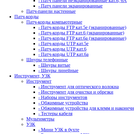
- Патч панели неэкранированные кат.6, 6А
- Патч панели экранированные
Патч-панели настенные
Патч-корды
Патч-корды компьютерные
- Патч-корды FTP кат.5е (экранированные)
- Патч-корды FTP кат.6 (экранированные)
- Патч-корды FTP кат.6а (экранированные)
- Патч-корды UTP кат.5е
- Патч-корды UTP кат.6
- Патч-корды UTP кат.6а
Шнуры телефонные
- Шнуры витые
- Шнуры линейные
Инструмент, УЗК
Инструмент
- Инструмент для оптического волокна
- Инструмент для очистки и обрезки
- Наборы инструментов
- Обжимные устройства
- Обжимные устройства для клемм и наконеч
- Тестеры кабеля
Мультиметры
УЗК
- Мини УЗК в бухте