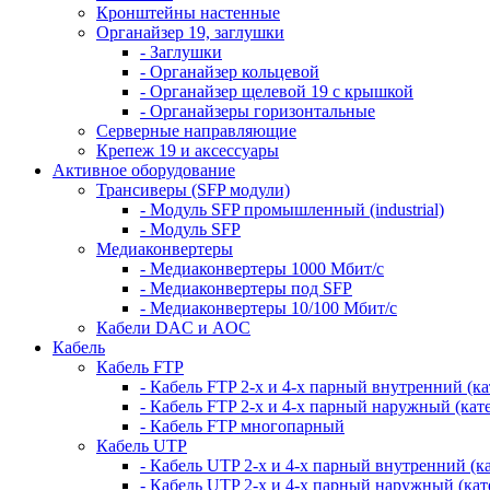
Кронштейны настенные
Органайзер 19, заглушки
- Заглушки
- Органайзер кольцевой
- Органайзер щелевой 19 с крышкой
- Органайзеры горизонтальные
Серверные направляющие
Крепеж 19 и аксессуары
Активное оборудование
Трансиверы (SFP модули)
- Модуль SFP промышленный (industrial)
- Модуль SFP
Медиаконвертеры
- Медиаконвертеры 1000 Мбит/с
- Медиаконвертеры под SFP
- Медиаконвертеры 10/100 Мбит/с
Кабели DAC и AOC
Кабель
Кабель FTP
- Кабель FTP 2-х и 4-х парный внутренний (кат
- Кабель FTP 2-х и 4-х парный наружный (кате
- Кабель FTP многопарный
Кабель UTP
- Кабель UTP 2-х и 4-х парный внутренний (кат
- Кабель UTP 2-х и 4-х парный наружный (кате