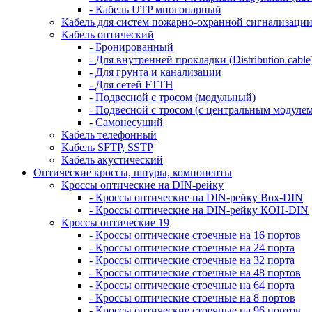
- Кабель UTP многопарный
Кабель для систем пожарно-охранной сигнализаци
Кабель оптический
- Бронированный
- Для внутренней прокладки (Distribution cable
- Для грунта и канализации
- Для сетей FTTH
- Подвесной с тросом (модульный)
- Подвесной с тросом (с центральным модулем
- Самонесущий
Кабель телефонный
Кабель SFTP, SSTP
Кабель акустический
Оптические кроссы, шнуры, компоненты
Кроссы оптические на DIN-рейку
- Кроссы оптические на DIN-рейку Box-DIN
- Кроссы оптические на DIN-рейку КОН-DIN
Кроссы оптические 19
- Кроссы оптические стоечные на 16 портов
- Кроссы оптические стоечные на 24 порта
- Кроссы оптические стоечные на 32 порта
- Кроссы оптические стоечные на 48 портов
- Кроссы оптические стоечные на 64 порта
- Кроссы оптические стоечные на 8 портов
- Кроссы оптические стоечные на 96 портов