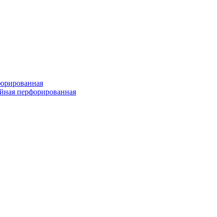
форированная
войная перфорированная