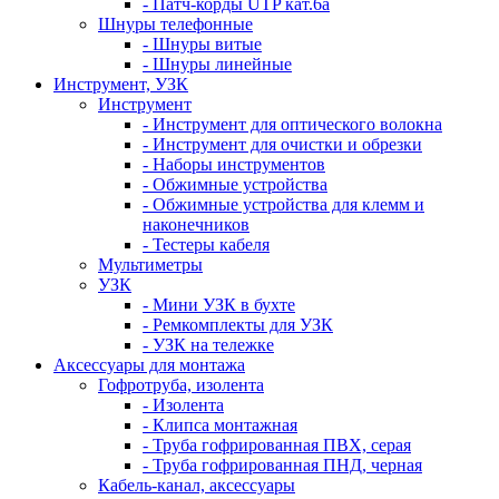
- Патч-корды UTP кат.6а
Шнуры телефонные
- Шнуры витые
- Шнуры линейные
Инструмент, УЗК
Инструмент
- Инструмент для оптического волокна
- Инструмент для очистки и обрезки
- Наборы инструментов
- Обжимные устройства
- Обжимные устройства для клемм и
наконечников
- Тестеры кабеля
Мультиметры
УЗК
- Мини УЗК в бухте
- Ремкомплекты для УЗК
- УЗК на тележке
Аксессуары для монтажа
Гофротруба, изолента
- Изолента
- Клипса монтажная
- Труба гофрированная ПВХ, серая
- Труба гофрированная ПНД, черная
Кабель-канал, аксессуары