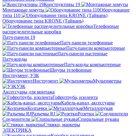
Конструктивы 19
Монтажные хомуты
Оборудование
типа 110
Оборудование типа KRONE (Тайвань)
Телефонные
распределительные коробки
Патч-панели 19
Патч панели телефонные
Патч-панели компьютерные
Патч-панели настенные
Патч-корды
Патч-корды компьютерные
Шнуры телефонные
Инструмент, УЗК
Инструмент
Мультиметры
УЗК
Аксессуары для монтажа
Гофротруба, изолента
Кабель-канал, аксессуары
Колпачки
Металлорукав
Разъемы RJ
Розетки
Соединители
Спиральные рукава
Стяжки, маркеры
ЭЛЕКТРИКА
Коробки распаячные