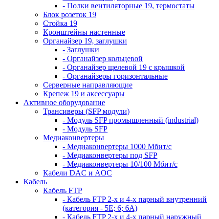
- Полки вентиляторные 19, термостаты
Блок розеток 19
Стойка 19
Кронштейны настенные
Органайзер 19, заглушки
- Заглушки
- Органайзер кольцевой
- Органайзер щелевой 19 с крышкой
- Органайзеры горизонтальные
Серверные направляющие
Крепеж 19 и аксессуары
Активное оборудование
Трансиверы (SFP модули)
- Модуль SFP промышленный (industrial)
- Модуль SFP
Медиаконвертеры
- Медиаконвертеры 1000 Мбит/с
- Медиаконвертеры под SFP
- Медиаконвертеры 10/100 Мбит/с
Кабели DAC и AOC
Кабель
Кабель FTP
- Кабель FTP 2-х и 4-х парный внутренний
(категория - 5Е; 6; 6А)
- Кабель FTP 2-х и 4-х парный наружный