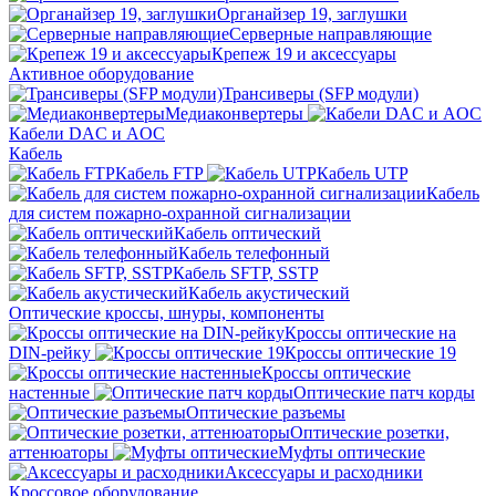
Органайзер 19, заглушки
Серверные направляющие
Крепеж 19 и аксессуары
Активное оборудование
Трансиверы (SFP модули)
Медиаконвертеры
Кабели DAC и AOC
Кабель
Кабель FTP
Кабель UTP
Кабель
для систем пожарно-охранной сигнализации
Кабель оптический
Кабель телефонный
Кабель SFTP, SSTP
Кабель акустический
Оптические кроссы, шнуры, компоненты
Кроссы оптические на
DIN-рейку
Кроссы оптические 19
Кроссы оптические
настенные
Оптические патч корды
Оптические разъемы
Оптические розетки,
аттенюаторы
Муфты оптические
Аксессуары и расходники
Кроссовое оборудование