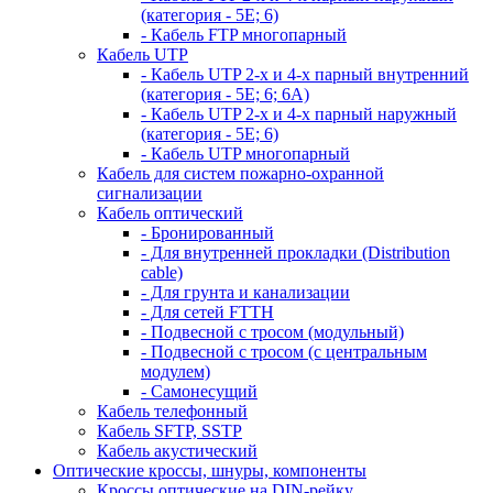
(категория - 5Е; 6)
- Кабель FTP многопарный
Кабель UTP
- Кабель UTP 2-х и 4-х парный внутренний
(категория - 5Е; 6; 6А)
- Кабель UTP 2-х и 4-х парный наружный
(категория - 5Е; 6)
- Кабель UTP многопарный
Кабель для систем пожарно-охранной
сигнализации
Кабель оптический
- Бронированный
- Для внутренней прокладки (Distribution
cable)
- Для грунта и канализации
- Для сетей FTTH
- Подвесной с тросом (модульный)
- Подвесной с тросом (с центральным
модулем)
- Самонесущий
Кабель телефонный
Кабель SFTP, SSTP
Кабель акустический
Оптические кроссы, шнуры, компоненты
Кроссы оптические на DIN-рейку