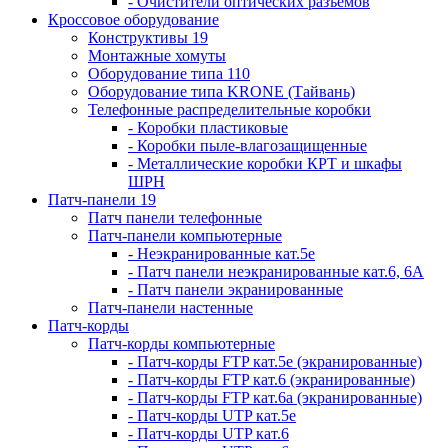
- Очистители оптических разъемов
Кроссовое оборудование
Конструктивы 19
Монтажные хомуты
Оборудование типа 110
Оборудование типа KRONE (Тайвань)
Телефонные распределительные коробки
- Коробки пластиковые
- Коробки пыле-влагозащищенные
- Металлические коробки КРТ и шкафы
ШРН
Патч-панели 19
Патч панели телефонные
Патч-панели компьютерные
- Неэкранированные кат.5е
- Патч панели неэкранированные кат.6, 6А
- Патч панели экранированные
Патч-панели настенные
Патч-корды
Патч-корды компьютерные
- Патч-корды FTP кат.5е (экранированные)
- Патч-корды FTP кат.6 (экранированные)
- Патч-корды FTP кат.6а (экранированные)
- Патч-корды UTP кат.5е
- Патч-корды UTP кат.6