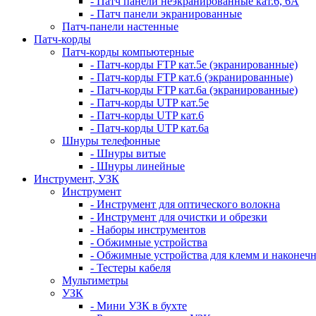
- Патч панели неэкранированные кат.6, 6А
- Патч панели экранированные
Патч-панели настенные
Патч-корды
Патч-корды компьютерные
- Патч-корды FTP кат.5е (экранированные)
- Патч-корды FTP кат.6 (экранированные)
- Патч-корды FTP кат.6а (экранированные)
- Патч-корды UTP кат.5е
- Патч-корды UTP кат.6
- Патч-корды UTP кат.6а
Шнуры телефонные
- Шнуры витые
- Шнуры линейные
Инструмент, УЗК
Инструмент
- Инструмент для оптического волокна
- Инструмент для очистки и обрезки
- Наборы инструментов
- Обжимные устройства
- Обжимные устройства для клемм и наконеч
- Тестеры кабеля
Мультиметры
УЗК
- Мини УЗК в бухте