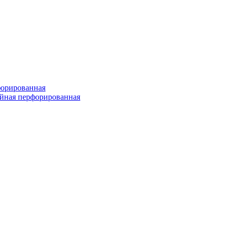
форированная
войная перфорированная