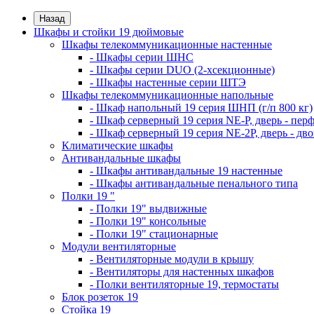
Назад
Шкафы и стойки 19 дюймовые
Шкафы телекоммуникационные настенные
- Шкафы серии ШНС
- Шкафы серии DUO (2-хсекционные)
- Шкафы настенные серии ШТЭ
Шкафы телекоммуникационные напольные
- Шкаф напольный 19 серия ШНП (г/п 800 кг)
- Шкаф серверный 19 серия NE-P, дверь - пер
- Шкаф серверный 19 серия NE-2P, дверь - д
Климатические шкафы
Антивандальные шкафы
- Шкафы антивандальные 19 настенные
- Шкафы антивандальные пенального типа
Полки 19 "
- Полки 19" выдвижные
- Полки 19" консольные
- Полки 19" стационарные
Модули вентиляторные
- Вентиляторные модули в крышу
- Вентиляторы для настенных шкафов
- Полки вентиляторные 19, термостаты
Блок розеток 19
Стойка 19