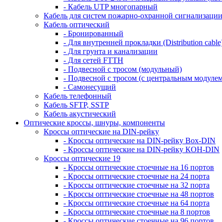
- Кабель UTP многопарный
Кабель для систем пожарно-охранной сигнализаци
Кабель оптический
- Бронированный
- Для внутренней прокладки (Distribution cable
- Для грунта и канализации
- Для сетей FTTH
- Подвесной с тросом (модульный)
- Подвесной с тросом (с центральным модулем
- Самонесущий
Кабель телефонный
Кабель SFTP, SSTP
Кабель акустический
Оптические кроссы, шнуры, компоненты
Кроссы оптические на DIN-рейку
- Кроссы оптические на DIN-рейку Box-DIN
- Кроссы оптические на DIN-рейку КОН-DIN
Кроссы оптические 19
- Кроссы оптические стоечные на 16 портов
- Кроссы оптические стоечные на 24 порта
- Кроссы оптические стоечные на 32 порта
- Кроссы оптические стоечные на 48 портов
- Кроссы оптические стоечные на 64 порта
- Кроссы оптические стоечные на 8 портов
- Кроссы оптические стоечные на 96 портов