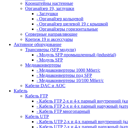
Кронштейны настенные
Органайзер 19, заглушки
- Заглушки
- Органайзер кольцевой
- Органайзер щелевой 19 с крышкой
- Органайзеры горизонтальные
Серверные направляющие
Крепеж 19 и аксессуары
Активное оборудование
Трансиверы (SFP модули)
- Модуль SFP промышленный (industrial)
- Модуль SFP
Медиаконвертеры
- Медиаконвертеры 1000 Мбит/с
- Медиаконвертеры под SFP
- Медиаконвертеры 10/100 Мбит/с
Кабели DAC и AOC
Кабель
Кабель FTP
- Кабель FTP 2-х и 4-х парный внутренний (кат
- Кабель FTP 2-х и 4-х парный наружный (кате
- Кабель FTP многопарный
Кабель UTP
- Кабель UTP 2-х и 4-х парный внутренний (кат
- Кабель UTP 2-х и 4-х парный наружный (кате