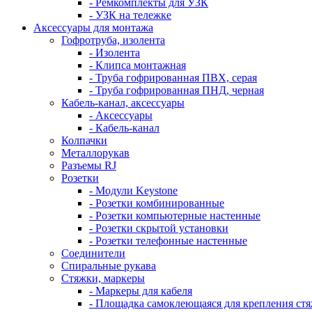
- Ремкомплекты для УЗК
- УЗК на тележке
Аксессуары для монтажа
Гофротруба, изолента
- Изолента
- Клипса монтажная
- Труба гофрированная ПВХ, серая
- Труба гофрированная ПНД, черная
Кабель-канал, аксессуары
- Аксессуары
- Кабель-канал
Колпачки
Металлорукав
Разъемы RJ
Розетки
- Модули Keystone
- Розетки комбинированные
- Розетки компьютерные настенные
- Розетки скрытой установки
- Розетки телефонные настенные
Соединители
Спиральные рукава
Стяжки, маркеры
- Маркеры для кабеля
- Площадка самоклеющаяся для крепления ст