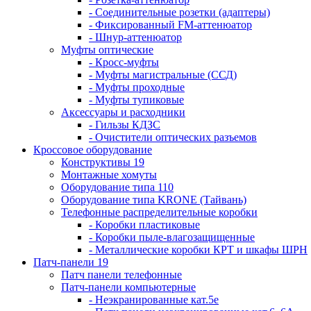
- Соединительные розетки (адаптеры)
- Фиксированный FM-аттенюатор
- Шнур-аттенюатор
Муфты оптические
- Кросс-муфты
- Муфты магистральные (ССД)
- Муфты проходные
- Муфты тупиковые
Аксессуары и расходники
- Гильзы КДЗС
- Очистители оптических разъемов
Кроссовое оборудование
Конструктивы 19
Монтажные хомуты
Оборудование типа 110
Оборудование типа KRONE (Тайвань)
Телефонные распределительные коробки
- Коробки пластиковые
- Коробки пыле-влагозащищенные
- Металлические коробки КРТ и шкафы ШРН
Патч-панели 19
Патч панели телефонные
Патч-панели компьютерные
- Неэкранированные кат.5е