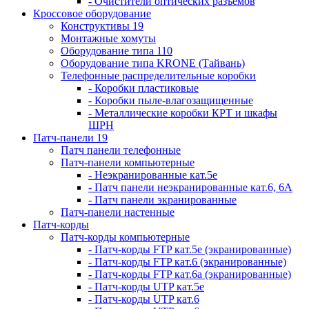
- Очистители оптических разъемов
Кроссовое оборудование
Конструктивы 19
Монтажные хомуты
Оборудование типа 110
Оборудование типа KRONE (Тайвань)
Телефонные распределительные коробки
- Коробки пластиковые
- Коробки пыле-влагозащищенные
- Металлические коробки КРТ и шкафы
ШРН
Патч-панели 19
Патч панели телефонные
Патч-панели компьютерные
- Неэкранированные кат.5е
- Патч панели неэкранированные кат.6, 6А
- Патч панели экранированные
Патч-панели настенные
Патч-корды
Патч-корды компьютерные
- Патч-корды FTP кат.5е (экранированные)
- Патч-корды FTP кат.6 (экранированные)
- Патч-корды FTP кат.6а (экранированные)
- Патч-корды UTP кат.5е
- Патч-корды UTP кат.6