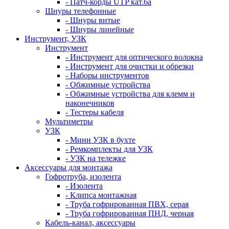
- Патч-корды UTP кат.6а
Шнуры телефонные
- Шнуры витые
- Шнуры линейные
Инструмент, УЗК
Инструмент
- Инструмент для оптического волокна
- Инструмент для очистки и обрезки
- Наборы инструментов
- Обжимные устройства
- Обжимные устройства для клемм и
наконечников
- Тестеры кабеля
Мультиметры
УЗК
- Мини УЗК в бухте
- Ремкомплекты для УЗК
- УЗК на тележке
Аксессуары для монтажа
Гофротруба, изолента
- Изолента
- Клипса монтажная
- Труба гофрированная ПВХ, серая
- Труба гофрированная ПНД, черная
Кабель-канал, аксессуары