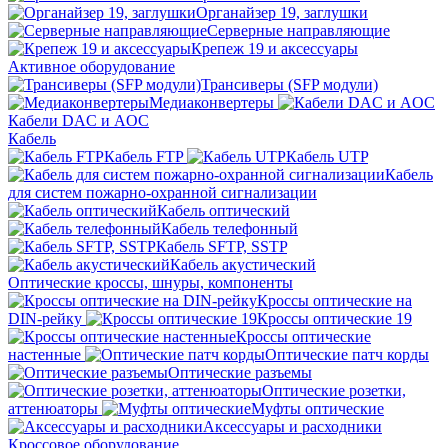
Органайзер 19, заглушки
Серверные направляющие
Крепеж 19 и аксессуары
Активное оборудование
Трансиверы (SFP модули)
Медиаконвертеры
Кабели DAC и AOC
Кабель
Кабель FTP
Кабель UTP
Кабель
для систем пожарно-охранной сигнализации
Кабель оптический
Кабель телефонный
Кабель SFTP, SSTP
Кабель акустический
Оптические кроссы, шнуры, компоненты
Кроссы оптические на
DIN-рейку
Кроссы оптические 19
Кроссы оптические
настенные
Оптические патч корды
Оптические разъемы
Оптические розетки,
аттенюаторы
Муфты оптические
Аксессуары и расходники
Кроссовое оборудование