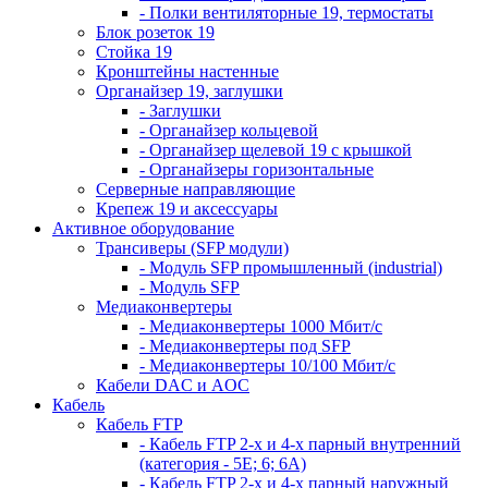
- Полки вентиляторные 19, термостаты
Блок розеток 19
Стойка 19
Кронштейны настенные
Органайзер 19, заглушки
- Заглушки
- Органайзер кольцевой
- Органайзер щелевой 19 с крышкой
- Органайзеры горизонтальные
Серверные направляющие
Крепеж 19 и аксессуары
Активное оборудование
Трансиверы (SFP модули)
- Модуль SFP промышленный (industrial)
- Модуль SFP
Медиаконвертеры
- Медиаконвертеры 1000 Мбит/с
- Медиаконвертеры под SFP
- Медиаконвертеры 10/100 Мбит/с
Кабели DAC и AOC
Кабель
Кабель FTP
- Кабель FTP 2-х и 4-х парный внутренний
(категория - 5Е; 6; 6А)
- Кабель FTP 2-х и 4-х парный наружный