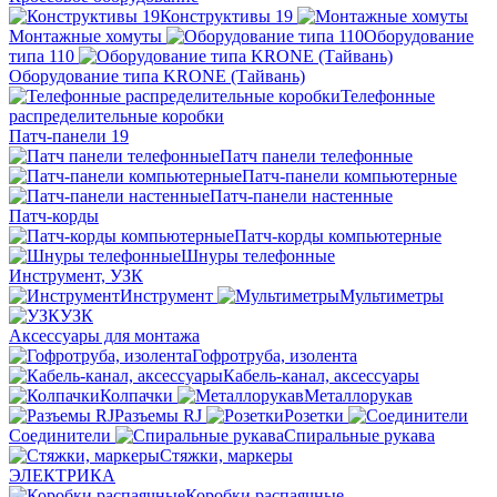
Конструктивы 19
Монтажные хомуты
Оборудование
типа 110
Оборудование типа KRONE (Тайвань)
Телефонные
распределительные коробки
Патч-панели 19
Патч панели телефонные
Патч-панели компьютерные
Патч-панели настенные
Патч-корды
Патч-корды компьютерные
Шнуры телефонные
Инструмент, УЗК
Инструмент
Мультиметры
УЗК
Аксессуары для монтажа
Гофротруба, изолента
Кабель-канал, аксессуары
Колпачки
Металлорукав
Разъемы RJ
Розетки
Соединители
Спиральные рукава
Стяжки, маркеры
ЭЛЕКТРИКА
Коробки распаячные