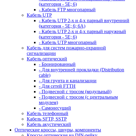
(категория - 5Е; 6)
- Кабель FTP многопарный
Кабель UTP
- Кабель UTP 2-х и 4-х парный внутренний
(категория - 5Е; 6; 6А)
- Кабель UTP 2-х и 4-х парный наружный
(категория - 5Е; 6)
- Кабель UTP многопарный
Кабель для систем пожарно-охранной
сигнализации
Кабель оптический
- Бронированный
- Для внутренней прокладки (Distribution
cable)
- Для грунта и канализации
- Для сетей FTTH
- Подвесной с тросом (модульный)
- Подвесной с тросом (с центральным
модулем)
- Самонесущий
Кабель телефонный
Кабель SFTP, SSTP
Кабель акустический
Оптические кроссы, шнуры, компоненты
Кроссы оптические на DIN-рейку