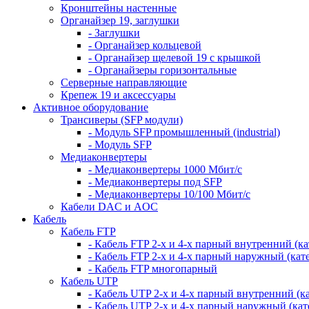
Кронштейны настенные
Органайзер 19, заглушки
- Заглушки
- Органайзер кольцевой
- Органайзер щелевой 19 с крышкой
- Органайзеры горизонтальные
Серверные направляющие
Крепеж 19 и аксессуары
Активное оборудование
Трансиверы (SFP модули)
- Модуль SFP промышленный (industrial)
- Модуль SFP
Медиаконвертеры
- Медиаконвертеры 1000 Мбит/с
- Медиаконвертеры под SFP
- Медиаконвертеры 10/100 Мбит/с
Кабели DAC и AOC
Кабель
Кабель FTP
- Кабель FTP 2-х и 4-х парный внутренний (кат
- Кабель FTP 2-х и 4-х парный наружный (кате
- Кабель FTP многопарный
Кабель UTP
- Кабель UTP 2-х и 4-х парный внутренний (кат
- Кабель UTP 2-х и 4-х парный наружный (кате