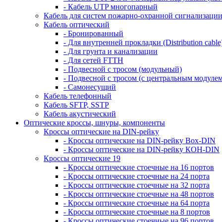
- Кабель UTP многопарный
Кабель для систем пожарно-охранной сигнализаци
Кабель оптический
- Бронированный
- Для внутренней прокладки (Distribution cable
- Для грунта и канализации
- Для сетей FTTH
- Подвесной с тросом (модульный)
- Подвесной с тросом (с центральным модулем
- Самонесущий
Кабель телефонный
Кабель SFTP, SSTP
Кабель акустический
Оптические кроссы, шнуры, компоненты
Кроссы оптические на DIN-рейку
- Кроссы оптические на DIN-рейку Box-DIN
- Кроссы оптические на DIN-рейку КОН-DIN
Кроссы оптические 19
- Кроссы оптические стоечные на 16 портов
- Кроссы оптические стоечные на 24 порта
- Кроссы оптические стоечные на 32 порта
- Кроссы оптические стоечные на 48 портов
- Кроссы оптические стоечные на 64 порта
- Кроссы оптические стоечные на 8 портов
- Кроссы оптические стоечные на 96 портов