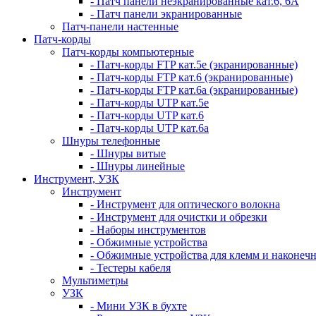
- Патч панели неэкранированные кат.6, 6А
- Патч панели экранированные
Патч-панели настенные
Патч-корды
Патч-корды компьютерные
- Патч-корды FTP кат.5е (экранированные)
- Патч-корды FTP кат.6 (экранированные)
- Патч-корды FTP кат.6а (экранированные)
- Патч-корды UTP кат.5е
- Патч-корды UTP кат.6
- Патч-корды UTP кат.6а
Шнуры телефонные
- Шнуры витые
- Шнуры линейные
Инструмент, УЗК
Инструмент
- Инструмент для оптического волокна
- Инструмент для очистки и обрезки
- Наборы инструментов
- Обжимные устройства
- Обжимные устройства для клемм и наконеч
- Тестеры кабеля
Мультиметры
УЗК
- Мини УЗК в бухте