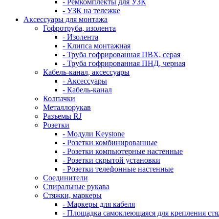
- Ремкомплекты для УЗК
- УЗК на тележке
Аксессуары для монтажа
Гофротруба, изолента
- Изолента
- Клипса монтажная
- Труба гофрированная ПВХ, серая
- Труба гофрированная ПНД, черная
Кабель-канал, аксессуары
- Аксессуары
- Кабель-канал
Колпачки
Металлорукав
Разъемы RJ
Розетки
- Модули Keystone
- Розетки комбинированные
- Розетки компьютерные настенные
- Розетки скрытой установки
- Розетки телефонные настенные
Соединители
Спиральные рукава
Стяжки, маркеры
- Маркеры для кабеля
- Площадка самоклеющаяся для крепления ст