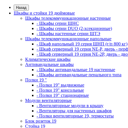
Назад
Шкафы и стойки 19 дюймовые
Шкафы телекоммуникационные настенные
- Шкафы серии ШНС
- Шкафы серии DUO (2-хсекционные)
- Шкафы настенные серии ШТЭ
Шкафы телекоммуникационные напольные
- Шкаф напольный 19 серия ШНП (г/п 800 кг)
- Шкаф серверный 19 серия NE-P, дверь - пер
- Шкаф серверный 19 серия NE-2P, дверь - д
Климатические шкафы
Антивандальные шкафы
- Шкафы антивандальные 19 настенные
- Шкафы антивандальные пенального типа
Полки 19 "
- Полки 19" выдвижные
- Полки 19" консольные
- Полки 19" стационарные
Модули вентиляторные
- Вентиляторные модули в крышу
- Вентиляторы для настенных шкафов
- Полки вентиляторные 19, термостаты
Блок розеток 19
Стойка 19