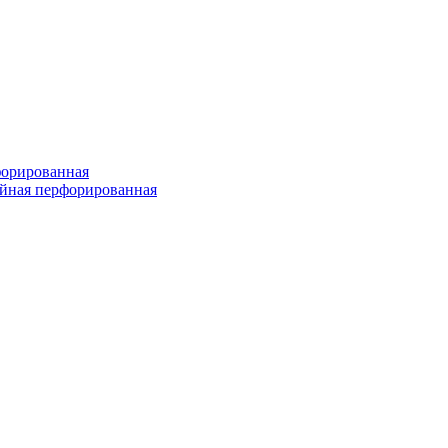
форированная
войная перфорированная