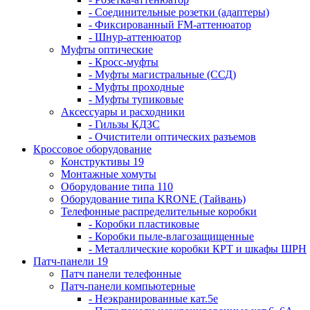
- Соединительные розетки (адаптеры)
- Фиксированный FM-аттенюатор
- Шнур-аттенюатор
Муфты оптические
- Кросс-муфты
- Муфты магистральные (ССД)
- Муфты проходные
- Муфты тупиковые
Аксессуары и расходники
- Гильзы КДЗС
- Очистители оптических разъемов
Кроссовое оборудование
Конструктивы 19
Монтажные хомуты
Оборудование типа 110
Оборудование типа KRONE (Тайвань)
Телефонные распределительные коробки
- Коробки пластиковые
- Коробки пыле-влагозащищенные
- Металлические коробки КРТ и шкафы ШРН
Патч-панели 19
Патч панели телефонные
Патч-панели компьютерные
- Неэкранированные кат.5е