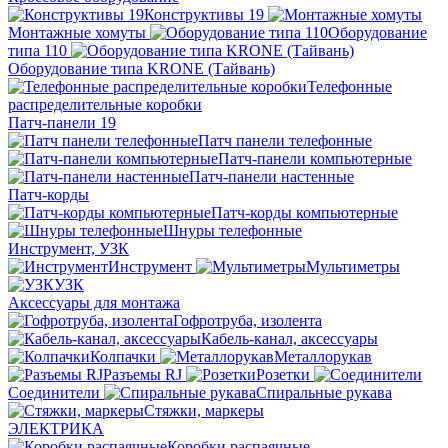
Конструктивы 19
Монтажные хомуты
Оборудование
типа 110
Оборудование типа KRONE (Тайвань)
Телефонные
распределительные коробки
Патч-панели 19
Патч панели телефонные
Патч-панели компьютерные
Патч-панели настенные
Патч-корды
Патч-корды компьютерные
Шнуры телефонные
Инструмент, УЗК
Инструмент
Мультиметры
УЗК
Аксессуары для монтажа
Гофротруба, изолента
Кабель-канал, аксессуары
Колпачки
Металлорукав
Разъемы RJ
Розетки
Соединители
Спиральные рукава
Стяжки, маркеры
ЭЛЕКТРИКА
Коробки распаячные