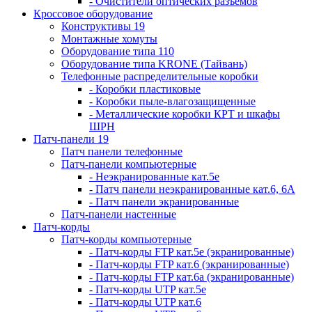
- Очистители оптических разъемов
Кроссовое оборудование
Конструктивы 19
Монтажные хомуты
Оборудование типа 110
Оборудование типа KRONE (Тайвань)
Телефонные распределительные коробки
- Коробки пластиковые
- Коробки пыле-влагозащищенные
- Металлические коробки КРТ и шкафы
ШРН
Патч-панели 19
Патч панели телефонные
Патч-панели компьютерные
- Неэкранированные кат.5е
- Патч панели неэкранированные кат.6, 6А
- Патч панели экранированные
Патч-панели настенные
Патч-корды
Патч-корды компьютерные
- Патч-корды FTP кат.5е (экранированные)
- Патч-корды FTP кат.6 (экранированные)
- Патч-корды FTP кат.6а (экранированные)
- Патч-корды UTP кат.5е
- Патч-корды UTP кат.6