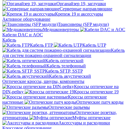
Органайзер 19, заглушки
Серверные направляющие
Крепеж 19 и аксессуары
Активное оборудование
Трансиверы (SFP модули)
Медиаконвертеры
Кабели DAC и AOC
Кабель
Кабель FTP
Кабель UTP
Кабель
для систем пожарно-охранной сигнализации
Кабель оптический
Кабель телефонный
Кабель SFTP, SSTP
Кабель акустический
Оптические кроссы, шнуры, компоненты
Кроссы оптические на
DIN-рейку
Кроссы оптические 19
Кроссы оптические
настенные
Оптические патч корды
Оптические разъемы
Оптические розетки,
аттенюаторы
Муфты оптические
Аксессуары и расходники
Кроссовое оборудование