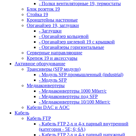
- Полки вентиляторные 19, термостаты
Блок розеток 19
Стойка 19
Кронштейны настенные
Органайзер 19, заглушки
- Заглушки
- Органайзер кольцевой
- Органайзер щелевой 19 с крышкой
- Органайзеры горизонтальные
Серверные направляющие
Крепеж 19 и аксессуары
Активное оборудование
Трансиверы (SFP модули)
- Модуль SFP промышленный (industrial)
- Модуль SFP
Медиаконвертеры
- Медиаконвертеры 1000 Мбит/с
- Медиаконвертеры под SFP
- Медиаконвертеры 10/100 Мбит/с
Кабели DAC и AOC
Кабель
Кабель FTP
- Кабель FTP 2-х и 4-х парный внутренний
(категория - 5Е; 6; 6А)
- Кабель FTP 2-х и 4-х парный наружный