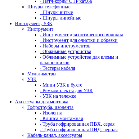
- Патч-корды UTP кат.6а
Шнуры телефонные
- Шнуры витые
- Шнуры линейные
Инструмент, УЗК
Инструмент
- Инструмент для оптического волокна
- Инструмент для очистки и обрезки
- Наборы инструментов
- Обжимные устройства
- Обжимные устройства для клемм и
наконечников
- Тестеры кабеля
Мультиметры
УЗК
- Мини УЗК в бухте
- Ремкомплекты для УЗК
- УЗК на тележке
Аксессуары для монтажа
Гофротруба, изолента
- Изолента
- Клипса монтажная
- Труба гофрированная ПВХ, серая
- Труба гофрированная ПНД, черная
Кабель-канал, аксессуары