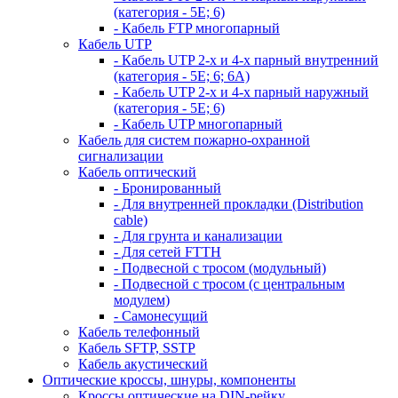
(категория - 5Е; 6)
- Кабель FTP многопарный
Кабель UTP
- Кабель UTP 2-х и 4-х парный внутренний
(категория - 5Е; 6; 6А)
- Кабель UTP 2-х и 4-х парный наружный
(категория - 5Е; 6)
- Кабель UTP многопарный
Кабель для систем пожарно-охранной
сигнализации
Кабель оптический
- Бронированный
- Для внутренней прокладки (Distribution
cable)
- Для грунта и канализации
- Для сетей FTTH
- Подвесной с тросом (модульный)
- Подвесной с тросом (с центральным
модулем)
- Самонесущий
Кабель телефонный
Кабель SFTP, SSTP
Кабель акустический
Оптические кроссы, шнуры, компоненты
Кроссы оптические на DIN-рейку