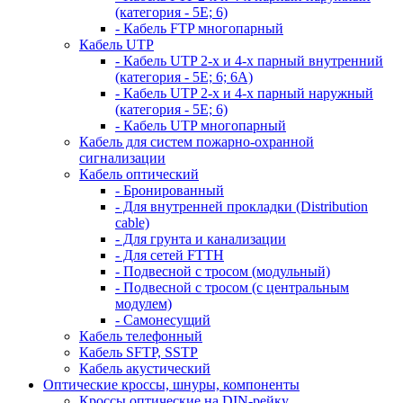
(категория - 5Е; 6)
- Кабель FTP многопарный
Кабель UTP
- Кабель UTP 2-х и 4-х парный внутренний
(категория - 5Е; 6; 6А)
- Кабель UTP 2-х и 4-х парный наружный
(категория - 5Е; 6)
- Кабель UTP многопарный
Кабель для систем пожарно-охранной
сигнализации
Кабель оптический
- Бронированный
- Для внутренней прокладки (Distribution
cable)
- Для грунта и канализации
- Для сетей FTTH
- Подвесной с тросом (модульный)
- Подвесной с тросом (с центральным
модулем)
- Самонесущий
Кабель телефонный
Кабель SFTP, SSTP
Кабель акустический
Оптические кроссы, шнуры, компоненты
Кроссы оптические на DIN-рейку