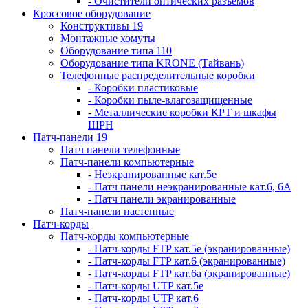
- Очистители оптических разъемов
Кроссовое оборудование
Конструктивы 19
Монтажные хомуты
Оборудование типа 110
Оборудование типа KRONE (Тайвань)
Телефонные распределительные коробки
- Коробки пластиковые
- Коробки пыле-влагозащищенные
- Металлические коробки КРТ и шкафы
ШРН
Патч-панели 19
Патч панели телефонные
Патч-панели компьютерные
- Неэкранированные кат.5е
- Патч панели неэкранированные кат.6, 6А
- Патч панели экранированные
Патч-панели настенные
Патч-корды
Патч-корды компьютерные
- Патч-корды FTP кат.5е (экранированные)
- Патч-корды FTP кат.6 (экранированные)
- Патч-корды FTP кат.6а (экранированные)
- Патч-корды UTP кат.5е
- Патч-корды UTP кат.6