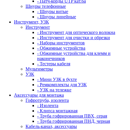
- Патч-корды UTP кат.6а
Шнуры телефонные
- Шнуры витые
- Шнуры линейные
Инструмент, УЗК
Инструмент
- Инструмент для оптического волокна
- Инструмент для очистки и обрезки
- Наборы инструментов
- Обжимные устройства
- Обжимные устройства для клемм и
наконечников
- Тестеры кабеля
Мультиметры
УЗК
- Мини УЗК в бухте
- Ремкомплекты для УЗК
- УЗК на тележке
Аксессуары для монтажа
Гофротруба, изолента
- Изолента
- Клипса монтажная
- Труба гофрированная ПВХ, серая
- Труба гофрированная ПНД, черная
Кабель-канал, аксессуары