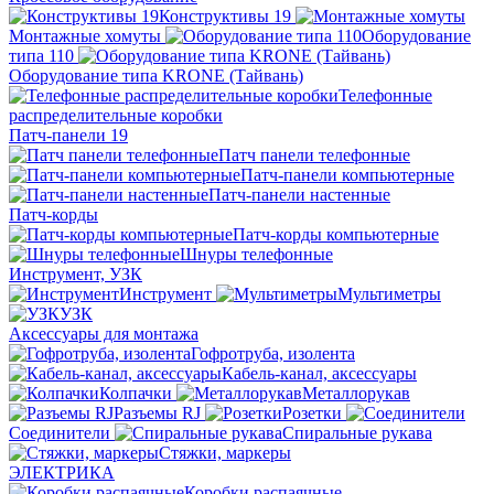
Конструктивы 19
Монтажные хомуты
Оборудование
типа 110
Оборудование типа KRONE (Тайвань)
Телефонные
распределительные коробки
Патч-панели 19
Патч панели телефонные
Патч-панели компьютерные
Патч-панели настенные
Патч-корды
Патч-корды компьютерные
Шнуры телефонные
Инструмент, УЗК
Инструмент
Мультиметры
УЗК
Аксессуары для монтажа
Гофротруба, изолента
Кабель-канал, аксессуары
Колпачки
Металлорукав
Разъемы RJ
Розетки
Соединители
Спиральные рукава
Стяжки, маркеры
ЭЛЕКТРИКА
Коробки распаячные