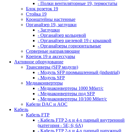
- Полки вентиляторные 19, термостаты
Блок розеток 19
Стойка 19
Кронштейны настенные
Органайзер 19, заглушки
- Заглушки
- Органайзер кольцевой
- Органайзер щелевой 19 с крышкой
- Органайзеры горизонтальные
Серверные направляющие
Крепеж 19 и аксессуары
Активное оборудование
Трансиверы (SFP модули)
- Модуль SFP промышленный (industrial)
- Модуль SFP
Медиаконвертеры
- Медиаконвертеры 1000 Мбит/с
- Медиаконвертеры под SFP
- Медиаконвертеры 10/100 Мбит/с
Кабели DAC и AOC
Кабель
Кабель FTP
- Кабель FTP 2-х и 4-х парный внутренний
(категория - 5Е; 6; 6А)
- Кабель FTP 2-х и 4-х парный наружный