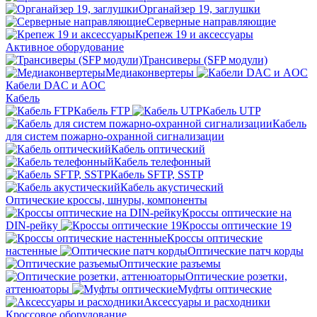
Органайзер 19, заглушки
Серверные направляющие
Крепеж 19 и аксессуары
Активное оборудование
Трансиверы (SFP модули)
Медиаконвертеры
Кабели DAC и AOC
Кабель
Кабель FTP
Кабель UTP
Кабель
для систем пожарно-охранной сигнализации
Кабель оптический
Кабель телефонный
Кабель SFTP, SSTP
Кабель акустический
Оптические кроссы, шнуры, компоненты
Кроссы оптические на
DIN-рейку
Кроссы оптические 19
Кроссы оптические
настенные
Оптические патч корды
Оптические разъемы
Оптические розетки,
аттенюаторы
Муфты оптические
Аксессуары и расходники
Кроссовое оборудование