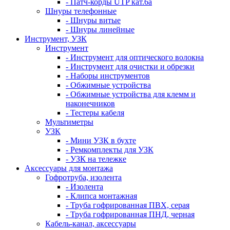
- Патч-корды UTP кат.6а
Шнуры телефонные
- Шнуры витые
- Шнуры линейные
Инструмент, УЗК
Инструмент
- Инструмент для оптического волокна
- Инструмент для очистки и обрезки
- Наборы инструментов
- Обжимные устройства
- Обжимные устройства для клемм и
наконечников
- Тестеры кабеля
Мультиметры
УЗК
- Мини УЗК в бухте
- Ремкомплекты для УЗК
- УЗК на тележке
Аксессуары для монтажа
Гофротруба, изолента
- Изолента
- Клипса монтажная
- Труба гофрированная ПВХ, серая
- Труба гофрированная ПНД, черная
Кабель-канал, аксессуары