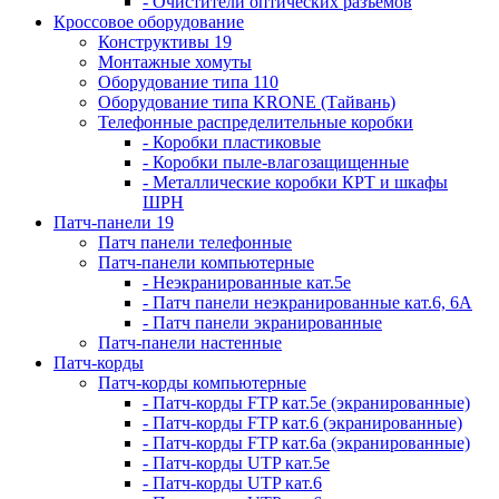
- Очистители оптических разъемов
Кроссовое оборудование
Конструктивы 19
Монтажные хомуты
Оборудование типа 110
Оборудование типа KRONE (Тайвань)
Телефонные распределительные коробки
- Коробки пластиковые
- Коробки пыле-влагозащищенные
- Металлические коробки КРТ и шкафы
ШРН
Патч-панели 19
Патч панели телефонные
Патч-панели компьютерные
- Неэкранированные кат.5е
- Патч панели неэкранированные кат.6, 6А
- Патч панели экранированные
Патч-панели настенные
Патч-корды
Патч-корды компьютерные
- Патч-корды FTP кат.5е (экранированные)
- Патч-корды FTP кат.6 (экранированные)
- Патч-корды FTP кат.6а (экранированные)
- Патч-корды UTP кат.5е
- Патч-корды UTP кат.6