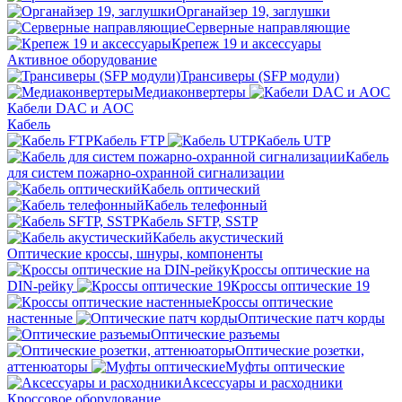
Органайзер 19, заглушки
Серверные направляющие
Крепеж 19 и аксессуары
Активное оборудование
Трансиверы (SFP модули)
Медиаконвертеры
Кабели DAC и AOC
Кабель
Кабель FTP
Кабель UTP
Кабель
для систем пожарно-охранной сигнализации
Кабель оптический
Кабель телефонный
Кабель SFTP, SSTP
Кабель акустический
Оптические кроссы, шнуры, компоненты
Кроссы оптические на
DIN-рейку
Кроссы оптические 19
Кроссы оптические
настенные
Оптические патч корды
Оптические разъемы
Оптические розетки,
аттенюаторы
Муфты оптические
Аксессуары и расходники
Кроссовое оборудование