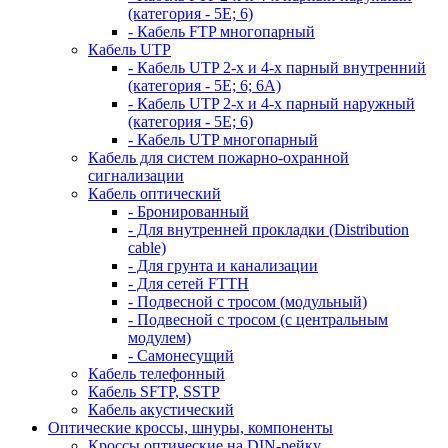
(категория - 5Е; 6)
- Кабель FTP многопарный
Кабель UTP
- Кабель UTP 2-х и 4-х парный внутренний
(категория - 5Е; 6; 6А)
- Кабель UTP 2-х и 4-х парный наружный
(категория - 5Е; 6)
- Кабель UTP многопарный
Кабель для систем пожарно-охранной
сигнализации
Кабель оптический
- Бронированный
- Для внутренней прокладки (Distribution
cable)
- Для грунта и канализации
- Для сетей FTTH
- Подвесной с тросом (модульный)
- Подвесной с тросом (с центральным
модулем)
- Самонесущий
Кабель телефонный
Кабель SFTP, SSTP
Кабель акустический
Оптические кроссы, шнуры, компоненты
Кроссы оптические на DIN-рейку