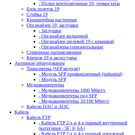
- Полки вентиляторные 19, термостаты
Блок розеток 19
Стойка 19
Кронштейны настенные
Органайзер 19, заглушки
- Заглушки
- Органайзер кольцевой
- Органайзер щелевой 19 с крышкой
- Органайзеры горизонтальные
Серверные направляющие
Крепеж 19 и аксессуары
Активное оборудование
Трансиверы (SFP модули)
- Модуль SFP промышленный (industrial)
- Модуль SFP
Медиаконвертеры
- Медиаконвертеры 1000 Мбит/с
- Медиаконвертеры под SFP
- Медиаконвертеры 10/100 Мбит/с
Кабели DAC и AOC
Кабель
Кабель FTP
- Кабель FTP 2-х и 4-х парный внутренний
(категория - 5Е; 6; 6А)
- Кабель FTP 2-х и 4-х парный наружный