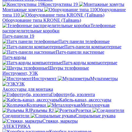
Конструктивы 19
Монтажные хомуты
Оборудование
типа 110
Оборудование типа KRONE (Тайвань)
Телефонные
распределительные коробки
Патч-панели 19
Патч панели телефонные
Патч-панели компьютерные
Патч-панели настенные
Патч-корды
Патч-корды компьютерные
Шнуры телефонные
Инструмент, УЗК
Инструмент
Мультиметры
УЗК
Аксессуары для монтажа
Гофротруба, изолента
Кабель-канал, аксессуары
Колпачки
Металлорукав
Разъемы RJ
Розетки
Соединители
Спиральные рукава
Стяжки, маркеры
ЭЛЕКТРИКА
Коробки распаячные