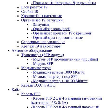
- Полки вентиляторные 19, термостаты
Блок розеток 19
Стойка 19
Кронштейны настенные
Органайзер 19, заглушки
- Заглушки
- Органайзер кольцевой
- Органайзер щелевой 19 с крышкой
- Органайзеры горизонтальные
Серверные направляющие
Крепеж 19 и аксессуары
Активное оборудование
Трансиверы (SFP модули)
- Модуль SFP промышленный (industrial)
- Модуль SFP
Медиаконвертеры
- Медиаконвертеры 1000 Мбит/с
- Медиаконвертеры под SFP
- Медиаконвертеры 10/100 Мбит/с
Кабели DAC и AOC
Кабель
Кабель FTP
- Кабель FTP 2-х и 4-х парный внутренний
(категория - 5Е; 6; 6А)
- Кабель FTP 2-х и 4-х парный наружный