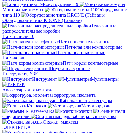
Конструктивы 19
Монтажные хомуты
Оборудование
типа 110
Оборудование типа KRONE (Тайвань)
Телефонные
распределительные коробки
Патч-панели 19
Патч панели телефонные
Патч-панели компьютерные
Патч-панели настенные
Патч-корды
Патч-корды компьютерные
Шнуры телефонные
Инструмент, УЗК
Инструмент
Мультиметры
УЗК
Аксессуары для монтажа
Гофротруба, изолента
Кабель-канал, аксессуары
Колпачки
Металлорукав
Разъемы RJ
Розетки
Соединители
Спиральные рукава
Стяжки, маркеры
ЭЛЕКТРИКА
Коробки распаячные