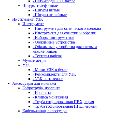
- Патч-корды UTP кат.6а
Шнуры телефонные
- Шнуры витые
- Шнуры линейные
Инструмент, УЗК
Инструмент
- Инструмент для оптического волокна
- Инструмент для очистки и обрезки
- Наборы инструментов
- Обжимные устройства
- Обжимные устройства для клемм и
наконечников
- Тестеры кабеля
Мультиметры
УЗК
- Мини УЗК в бухте
- Ремкомплекты для УЗК
- УЗК на тележке
Аксессуары для монтажа
Гофротруба, изолента
- Изолента
- Клипса монтажная
- Труба гофрированная ПВХ, серая
- Труба гофрированная ПНД, черная
Кабель-канал, аксессуары