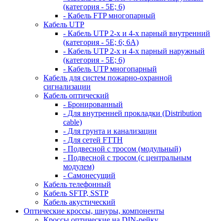
(категория - 5Е; 6)
- Кабель FTP многопарный
Кабель UTP
- Кабель UTP 2-х и 4-х парный внутренний
(категория - 5Е; 6; 6А)
- Кабель UTP 2-х и 4-х парный наружный
(категория - 5Е; 6)
- Кабель UTP многопарный
Кабель для систем пожарно-охранной
сигнализации
Кабель оптический
- Бронированный
- Для внутренней прокладки (Distribution
cable)
- Для грунта и канализации
- Для сетей FTTH
- Подвесной с тросом (модульный)
- Подвесной с тросом (с центральным
модулем)
- Самонесущий
Кабель телефонный
Кабель SFTP, SSTP
Кабель акустический
Оптические кроссы, шнуры, компоненты
Кроссы оптические на DIN-рейку