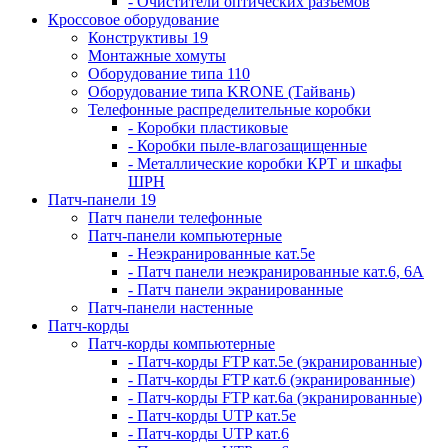
- Очистители оптических разъемов
Кроссовое оборудование
Конструктивы 19
Монтажные хомуты
Оборудование типа 110
Оборудование типа KRONE (Тайвань)
Телефонные распределительные коробки
- Коробки пластиковые
- Коробки пыле-влагозащищенные
- Металлические коробки КРТ и шкафы
ШРН
Патч-панели 19
Патч панели телефонные
Патч-панели компьютерные
- Неэкранированные кат.5е
- Патч панели неэкранированные кат.6, 6А
- Патч панели экранированные
Патч-панели настенные
Патч-корды
Патч-корды компьютерные
- Патч-корды FTP кат.5е (экранированные)
- Патч-корды FTP кат.6 (экранированные)
- Патч-корды FTP кат.6а (экранированные)
- Патч-корды UTP кат.5е
- Патч-корды UTP кат.6