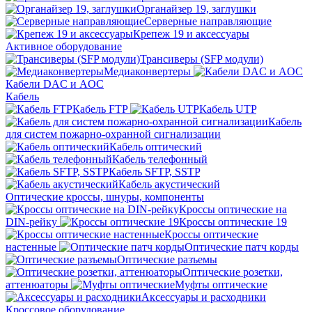
Органайзер 19, заглушки
Серверные направляющие
Крепеж 19 и аксессуары
Активное оборудование
Трансиверы (SFP модули)
Медиаконвертеры
Кабели DAC и AOC
Кабель
Кабель FTP
Кабель UTP
Кабель
для систем пожарно-охранной сигнализации
Кабель оптический
Кабель телефонный
Кабель SFTP, SSTP
Кабель акустический
Оптические кроссы, шнуры, компоненты
Кроссы оптические на
DIN-рейку
Кроссы оптические 19
Кроссы оптические
настенные
Оптические патч корды
Оптические разъемы
Оптические розетки,
аттенюаторы
Муфты оптические
Аксессуары и расходники
Кроссовое оборудование