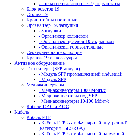
- Полки вентиляторные 19, термостаты
Блок розеток 19
Стойка 19
Кронштейны настенные
Органайзер 19, заглушки
- Заглушки
- Органайзер кольцевой
- Органайзер щелевой 19 с крышкой
- Органайзеры горизонтальные
Серверные направляющие
Крепеж 19 и аксессуары
Активное оборудование
Трансиверы (SFP модули)
- Модуль SFP промышленный (industrial)
- Модуль SFP
Медиаконвертеры
- Медиаконвертеры 1000 Мбит/с
- Медиаконвертеры под SFP
- Медиаконвертеры 10/100 Мбит/с
Кабели DAC и AOC
Кабель
Кабель FTP
- Кабель FTP 2-х и 4-х парный внутренний
(категория - 5Е; 6; 6А)
- Кабель FTP 2-х и 4-х парный наружный