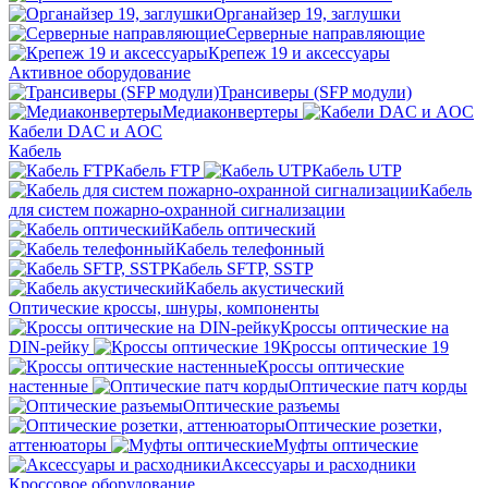
Органайзер 19, заглушки
Серверные направляющие
Крепеж 19 и аксессуары
Активное оборудование
Трансиверы (SFP модули)
Медиаконвертеры
Кабели DAC и AOC
Кабель
Кабель FTP
Кабель UTP
Кабель
для систем пожарно-охранной сигнализации
Кабель оптический
Кабель телефонный
Кабель SFTP, SSTP
Кабель акустический
Оптические кроссы, шнуры, компоненты
Кроссы оптические на
DIN-рейку
Кроссы оптические 19
Кроссы оптические
настенные
Оптические патч корды
Оптические разъемы
Оптические розетки,
аттенюаторы
Муфты оптические
Аксессуары и расходники
Кроссовое оборудование