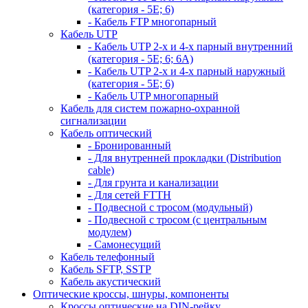
(категория - 5Е; 6)
- Кабель FTP многопарный
Кабель UTP
- Кабель UTP 2-х и 4-х парный внутренний
(категория - 5Е; 6; 6А)
- Кабель UTP 2-х и 4-х парный наружный
(категория - 5Е; 6)
- Кабель UTP многопарный
Кабель для систем пожарно-охранной
сигнализации
Кабель оптический
- Бронированный
- Для внутренней прокладки (Distribution
cable)
- Для грунта и канализации
- Для сетей FTTH
- Подвесной с тросом (модульный)
- Подвесной с тросом (с центральным
модулем)
- Самонесущий
Кабель телефонный
Кабель SFTP, SSTP
Кабель акустический
Оптические кроссы, шнуры, компоненты
Кроссы оптические на DIN-рейку