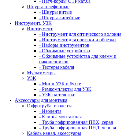
- Патч-корды UTP кат.6а
Шнуры телефонные
- Шнуры витые
- Шнуры линейные
Инструмент, УЗК
Инструмент
- Инструмент для оптического волокна
- Инструмент для очистки и обрезки
- Наборы инструментов
- Обжимные устройства
- Обжимные устройства для клемм и
наконечников
- Тестеры кабеля
Мультиметры
УЗК
- Мини УЗК в бухте
- Ремкомплекты для УЗК
- УЗК на тележке
Аксессуары для монтажа
Гофротруба, изолента
- Изолента
- Клипса монтажная
- Труба гофрированная ПВХ, серая
- Труба гофрированная ПНД, черная
Кабель-канал, аксессуары