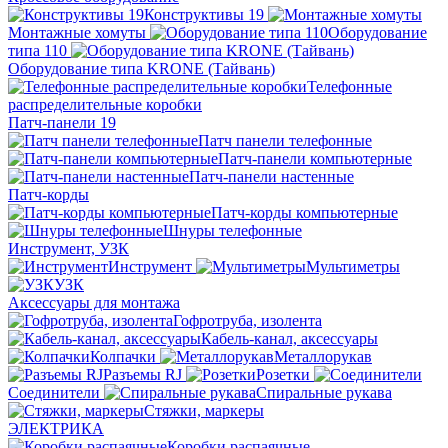
Конструктивы 19
Монтажные хомуты
Оборудование
типа 110
Оборудование типа KRONE (Тайвань)
Телефонные
распределительные коробки
Патч-панели 19
Патч панели телефонные
Патч-панели компьютерные
Патч-панели настенные
Патч-корды
Патч-корды компьютерные
Шнуры телефонные
Инструмент, УЗК
Инструмент
Мультиметры
УЗК
Аксессуары для монтажа
Гофротруба, изолента
Кабель-канал, аксессуары
Колпачки
Металлорукав
Разъемы RJ
Розетки
Соединители
Спиральные рукава
Стяжки, маркеры
ЭЛЕКТРИКА
Коробки распаячные