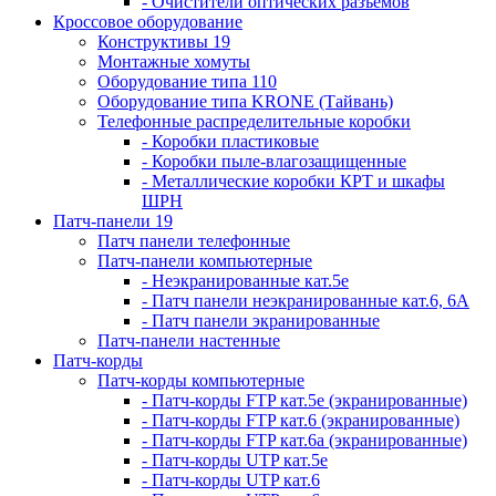
- Очистители оптических разъемов
Кроссовое оборудование
Конструктивы 19
Монтажные хомуты
Оборудование типа 110
Оборудование типа KRONE (Тайвань)
Телефонные распределительные коробки
- Коробки пластиковые
- Коробки пыле-влагозащищенные
- Металлические коробки КРТ и шкафы
ШРН
Патч-панели 19
Патч панели телефонные
Патч-панели компьютерные
- Неэкранированные кат.5е
- Патч панели неэкранированные кат.6, 6А
- Патч панели экранированные
Патч-панели настенные
Патч-корды
Патч-корды компьютерные
- Патч-корды FTP кат.5е (экранированные)
- Патч-корды FTP кат.6 (экранированные)
- Патч-корды FTP кат.6а (экранированные)
- Патч-корды UTP кат.5е
- Патч-корды UTP кат.6