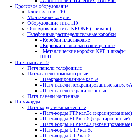
- Очистители оптических разъемов
Кроссовое оборудование
Конструктивы 19
Монтажные хомуты
Оборудование типа 110
Оборудование типа KRONE (Тайвань)
Телефонные распределительные коробки
- Коробки пластиковые
- Коробки пыле-влагозащищенные
- Металлические коробки КРТ и шкафы
ШРН
Патч-панели 19
Патч панели телефонные
Патч-панели компьютерные
- Неэкранированные кат.5е
- Патч панели неэкранированные кат.6, 6А
- Патч панели экранированные
Патч-панели настенные
Патч-корды
Патч-корды компьютерные
- Патч-корды FTP кат.5е (экранированные)
- Патч-корды FTP кат.6 (экранированные)
- Патч-корды FTP кат.6а (экранированные)
- Патч-корды UTP кат.5е
- Патч-корды UTP кат.6