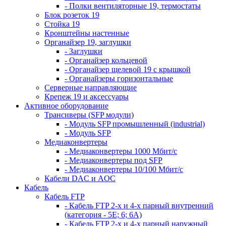
- Полки вентиляторные 19, термостаты
Блок розеток 19
Стойка 19
Кронштейны настенные
Органайзер 19, заглушки
- Заглушки
- Органайзер кольцевой
- Органайзер щелевой 19 с крышкой
- Органайзеры горизонтальные
Серверные направляющие
Крепеж 19 и аксессуары
Активное оборудование
Трансиверы (SFP модули)
- Модуль SFP промышленный (industrial)
- Модуль SFP
Медиаконвертеры
- Медиаконвертеры 1000 Мбит/с
- Медиаконвертеры под SFP
- Медиаконвертеры 10/100 Мбит/с
Кабели DAC и AOC
Кабель
Кабель FTP
- Кабель FTP 2-х и 4-х парный внутренний
(категория - 5Е; 6; 6А)
- Кабель FTP 2-х и 4-х парный наружный