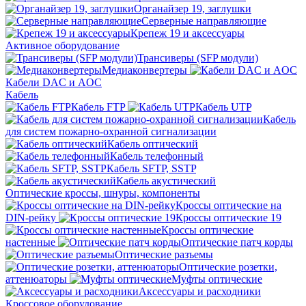
Органайзер 19, заглушки
Серверные направляющие
Крепеж 19 и аксессуары
Активное оборудование
Трансиверы (SFP модули)
Медиаконвертеры
Кабели DAC и AOC
Кабель
Кабель FTP
Кабель UTP
Кабель
для систем пожарно-охранной сигнализации
Кабель оптический
Кабель телефонный
Кабель SFTP, SSTP
Кабель акустический
Оптические кроссы, шнуры, компоненты
Кроссы оптические на
DIN-рейку
Кроссы оптические 19
Кроссы оптические
настенные
Оптические патч корды
Оптические разъемы
Оптические розетки,
аттенюаторы
Муфты оптические
Аксессуары и расходники
Кроссовое оборудование