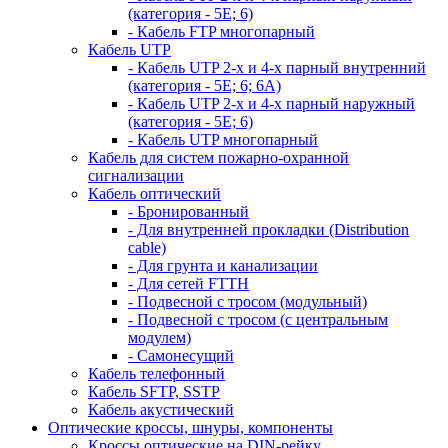
(категория - 5Е; 6)
- Кабель FTP многопарный
Кабель UTP
- Кабель UTP 2-х и 4-х парный внутренний
(категория - 5Е; 6; 6А)
- Кабель UTP 2-х и 4-х парный наружный
(категория - 5Е; 6)
- Кабель UTP многопарный
Кабель для систем пожарно-охранной
сигнализации
Кабель оптический
- Бронированный
- Для внутренней прокладки (Distribution
cable)
- Для грунта и канализации
- Для сетей FTTH
- Подвесной с тросом (модульный)
- Подвесной с тросом (с центральным
модулем)
- Самонесущий
Кабель телефонный
Кабель SFTP, SSTP
Кабель акустический
Оптические кроссы, шнуры, компоненты
Кроссы оптические на DIN-рейку