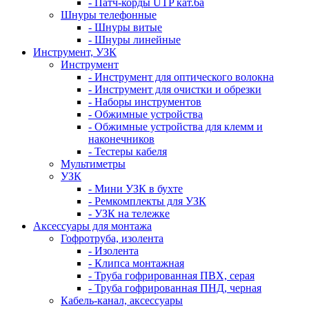
- Патч-корды UTP кат.6а
Шнуры телефонные
- Шнуры витые
- Шнуры линейные
Инструмент, УЗК
Инструмент
- Инструмент для оптического волокна
- Инструмент для очистки и обрезки
- Наборы инструментов
- Обжимные устройства
- Обжимные устройства для клемм и
наконечников
- Тестеры кабеля
Мультиметры
УЗК
- Мини УЗК в бухте
- Ремкомплекты для УЗК
- УЗК на тележке
Аксессуары для монтажа
Гофротруба, изолента
- Изолента
- Клипса монтажная
- Труба гофрированная ПВХ, серая
- Труба гофрированная ПНД, черная
Кабель-канал, аксессуары