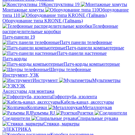
Конструктивы 19
Монтажные хомуты
Оборудование
типа 110
Оборудование типа KRONE (Тайвань)
Телефонные
распределительные коробки
Патч-панели 19
Патч панели телефонные
Патч-панели компьютерные
Патч-панели настенные
Патч-корды
Патч-корды компьютерные
Шнуры телефонные
Инструмент, УЗК
Инструмент
Мультиметры
УЗК
Аксессуары для монтажа
Гофротруба, изолента
Кабель-канал, аксессуары
Колпачки
Металлорукав
Разъемы RJ
Розетки
Соединители
Спиральные рукава
Стяжки, маркеры
ЭЛЕКТРИКА
Коробки распаячные