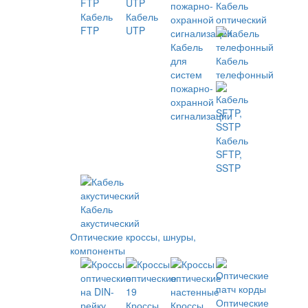
Кабель
Кабель
Кабель
оптический
FTP
UTP
Кабель
для
Кабель
систем
телефонный
пожарно-
охранной
сигнализации
Кабель
SFTP,
SSTP
Кабель
акустический
Оптические кроссы, шнуры,
компоненты
Оптические
Кроссы
Кроссы