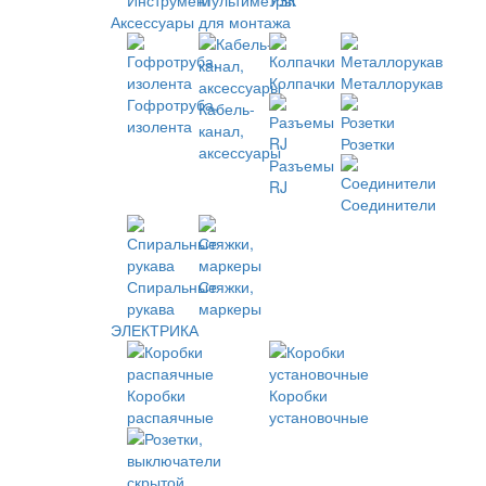
Инструмент
Мультиметры
УЗК
Аксессуары для монтажа
Колпачки
Металлорукав
Гофротруба,
Кабель-
изолента
канал,
Розетки
аксессуары
Разъемы
RJ
Соединители
Спиральные
Стяжки,
рукава
маркеры
ЭЛЕКТРИКА
Коробки
Коробки
распаячные
установочные