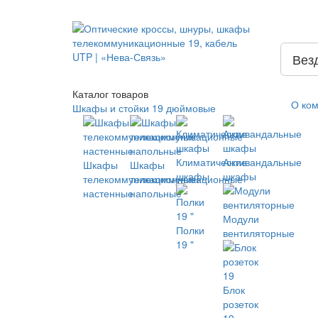
Вез
Каталог
товаров
О ко
Шкафы и стойки 19 дюймовые
Климатические
Антивандальные
Шкафы
Шкафы
шкафы
шкафы
телекоммуникационные
телекоммуникационные
настенные
напольные
Модули
Полки
вентиляторные
19 "
Блок
розеток