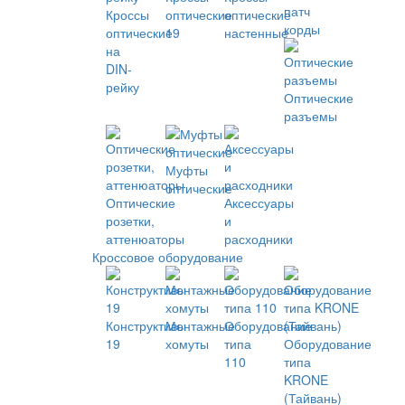
патч
Кроссы
оптические
оптические
корды
оптические
19
настенные
на
DIN-
рейку
Оптические
разъемы
Муфты
оптические
Оптические
Аксессуары
розетки,
и
аттенюаторы
расходники
Кроссовое оборудование
Конструктивы
Монтажные
Оборудование
19
хомуты
типа
Оборудование
110
типа
KRONE
(Тайвань)