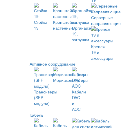
19
Серверные
Стойка
Кронштейны
направляющие
19
настенные
Органайзер
19,
заглушки
Крепеж
19 и
аксессуары
Активное оборудование
Медиаконвертеры
Трансиверы
Кабели
(SFP
DAC
модули)
и
AOC
Кабель