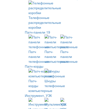
Телефонные
распределительные
коробки
Патч-панели 19
Патч
Патч-
Патч-
панели
панели
панели
телефонные
компьютерные
настенные
Патч-корды
Патч-
Шнуры
корды
телефонные
компьютерные
Инструмент, УЗК