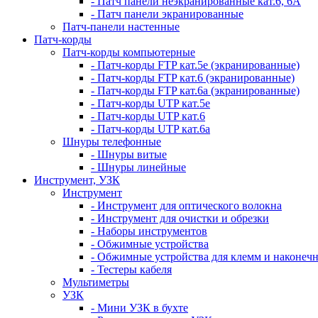
- Патч панели неэкранированные кат.6, 6А
- Патч панели экранированные
Патч-панели настенные
Патч-корды
Патч-корды компьютерные
- Патч-корды FTP кат.5е (экранированные)
- Патч-корды FTP кат.6 (экранированные)
- Патч-корды FTP кат.6а (экранированные)
- Патч-корды UTP кат.5е
- Патч-корды UTP кат.6
- Патч-корды UTP кат.6а
Шнуры телефонные
- Шнуры витые
- Шнуры линейные
Инструмент, УЗК
Инструмент
- Инструмент для оптического волокна
- Инструмент для очистки и обрезки
- Наборы инструментов
- Обжимные устройства
- Обжимные устройства для клемм и наконеч
- Тестеры кабеля
Мультиметры
УЗК
- Мини УЗК в бухте