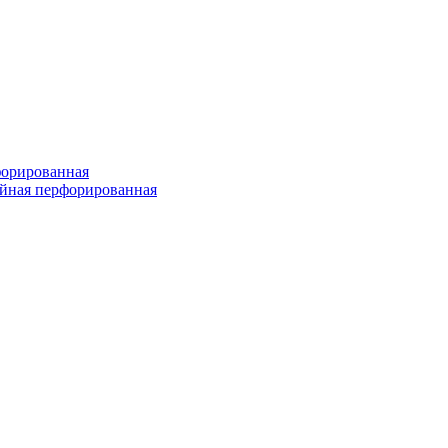
форированная
войная перфорированная