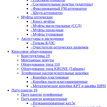
- Соединительные розетки (адаптеры)
- Фиксированный FM-аттенюатор
- Шнур-аттенюатор
Муфты оптические
- Кросс-муфты
- Муфты магистральные (ССД)
- Муфты проходные
- Муфты тупиковые
Аксессуары и расходники
- Гильзы КДЗС
- Очистители оптических разъемов
Кроссовое оборудование
Конструктивы 19
Монтажные хомуты
Оборудование типа 110
Оборудование типа KRONE (Тайвань)
Телефонные распределительные коробки
- Коробки пластиковые
- Коробки пыле-влагозащищенные
- Металлические коробки КРТ и шкафы ШРН
Патч-панели 19
Патч панели телефонные
Патч-панели компьютерные
- Неэкранированные кат.5е