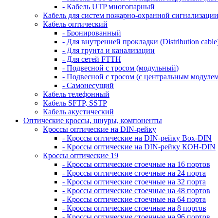
- Кабель UTP многопарный
Кабель для систем пожарно-охранной сигнализаци
Кабель оптический
- Бронированный
- Для внутренней прокладки (Distribution cable
- Для грунта и канализации
- Для сетей FTTH
- Подвесной с тросом (модульный)
- Подвесной с тросом (с центральным модулем
- Самонесущий
Кабель телефонный
Кабель SFTP, SSTP
Кабель акустический
Оптические кроссы, шнуры, компоненты
Кроссы оптические на DIN-рейку
- Кроссы оптические на DIN-рейку Box-DIN
- Кроссы оптические на DIN-рейку КОН-DIN
Кроссы оптические 19
- Кроссы оптические стоечные на 16 портов
- Кроссы оптические стоечные на 24 порта
- Кроссы оптические стоечные на 32 порта
- Кроссы оптические стоечные на 48 портов
- Кроссы оптические стоечные на 64 порта
- Кроссы оптические стоечные на 8 портов
- Кроссы оптические стоечные на 96 портов