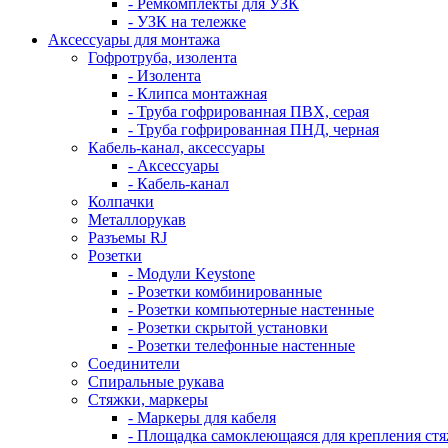
- Ремкомплекты для УЗК
- УЗК на тележке
Аксессуары для монтажа
Гофротруба, изолента
- Изолента
- Клипса монтажная
- Труба гофрированная ПВХ, серая
- Труба гофрированная ПНД, черная
Кабель-канал, аксессуары
- Аксессуары
- Кабель-канал
Колпачки
Металлорукав
Разъемы RJ
Розетки
- Модули Keystone
- Розетки комбинированные
- Розетки компьютерные настенные
- Розетки скрытой установки
- Розетки телефонные настенные
Соединители
Спиральные рукава
Стяжки, маркеры
- Маркеры для кабеля
- Площадка самоклеющаяся для крепления ст