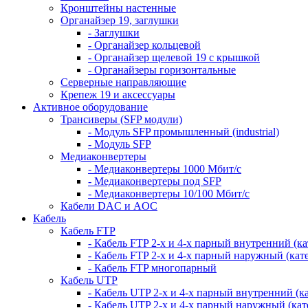
Кронштейны настенные
Органайзер 19, заглушки
- Заглушки
- Органайзер кольцевой
- Органайзер щелевой 19 с крышкой
- Органайзеры горизонтальные
Серверные направляющие
Крепеж 19 и аксессуары
Активное оборудование
Трансиверы (SFP модули)
- Модуль SFP промышленный (industrial)
- Модуль SFP
Медиаконвертеры
- Медиаконвертеры 1000 Мбит/с
- Медиаконвертеры под SFP
- Медиаконвертеры 10/100 Мбит/с
Кабели DAC и AOC
Кабель
Кабель FTP
- Кабель FTP 2-х и 4-х парный внутренний (кат
- Кабель FTP 2-х и 4-х парный наружный (кате
- Кабель FTP многопарный
Кабель UTP
- Кабель UTP 2-х и 4-х парный внутренний (кат
- Кабель UTP 2-х и 4-х парный наружный (кате