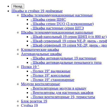
Назад
Шкафы и стойки 19 дюймовые
Шкафы телекоммуникационные настенные
- Шкафы серии ШНС
- Шкафы серии DUO (2-хсекционные)
- Шкафы настенные серии ШТЭ
Шкафы телекоммуникационные напольные
- Шкаф напольный 19 серия ШНП (г/п 800 кг)
- Шкаф серверный 19 серия NE-P, дверь - пер
- Шкаф серверный 19 серия NE-2P, дверь - д
Климатические шкафы
Антивандальные шкафы
- Шкафы антивандальные 19 настенные
- Шкафы антивандальные пенального типа
Полки 19 "
- Полки 19" выдвижные
- Полки 19" консольные
- Полки 19" стационарные
Модули вентиляторные
- Вентиляторные модули в крышу
- Вентиляторы для настенных шкафов
- Полки вентиляторные 19, термостаты
Блок розеток 19
Стойка 19