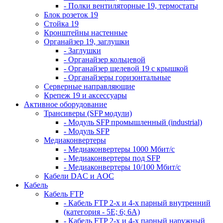
- Полки вентиляторные 19, термостаты
Блок розеток 19
Стойка 19
Кронштейны настенные
Органайзер 19, заглушки
- Заглушки
- Органайзер кольцевой
- Органайзер щелевой 19 с крышкой
- Органайзеры горизонтальные
Серверные направляющие
Крепеж 19 и аксессуары
Активное оборудование
Трансиверы (SFP модули)
- Модуль SFP промышленный (industrial)
- Модуль SFP
Медиаконвертеры
- Медиаконвертеры 1000 Мбит/с
- Медиаконвертеры под SFP
- Медиаконвертеры 10/100 Мбит/с
Кабели DAC и AOC
Кабель
Кабель FTP
- Кабель FTP 2-х и 4-х парный внутренний
(категория - 5Е; 6; 6А)
- Кабель FTP 2-х и 4-х парный наружный