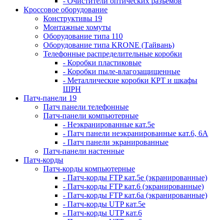
- Очистители оптических разъемов
Кроссовое оборудование
Конструктивы 19
Монтажные хомуты
Оборудование типа 110
Оборудование типа KRONE (Тайвань)
Телефонные распределительные коробки
- Коробки пластиковые
- Коробки пыле-влагозащищенные
- Металлические коробки КРТ и шкафы
ШРН
Патч-панели 19
Патч панели телефонные
Патч-панели компьютерные
- Неэкранированные кат.5е
- Патч панели неэкранированные кат.6, 6А
- Патч панели экранированные
Патч-панели настенные
Патч-корды
Патч-корды компьютерные
- Патч-корды FTP кат.5е (экранированные)
- Патч-корды FTP кат.6 (экранированные)
- Патч-корды FTP кат.6а (экранированные)
- Патч-корды UTP кат.5е
- Патч-корды UTP кат.6