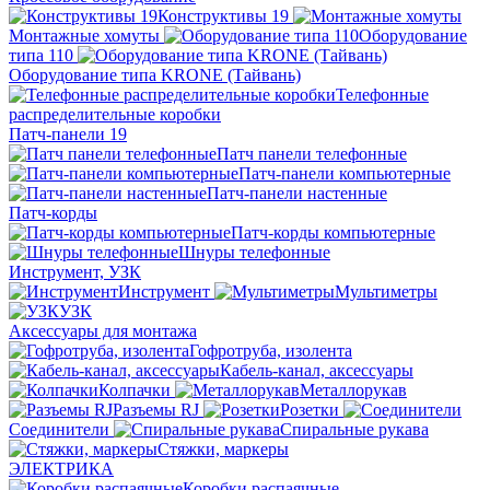
Конструктивы 19
Монтажные хомуты
Оборудование
типа 110
Оборудование типа KRONE (Тайвань)
Телефонные
распределительные коробки
Патч-панели 19
Патч панели телефонные
Патч-панели компьютерные
Патч-панели настенные
Патч-корды
Патч-корды компьютерные
Шнуры телефонные
Инструмент, УЗК
Инструмент
Мультиметры
УЗК
Аксессуары для монтажа
Гофротруба, изолента
Кабель-канал, аксессуары
Колпачки
Металлорукав
Разъемы RJ
Розетки
Соединители
Спиральные рукава
Стяжки, маркеры
ЭЛЕКТРИКА
Коробки распаячные