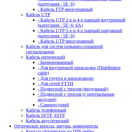
(категория - 5Е; 6)
- Кабель FTP многопарный
Кабель UTP
- Кабель UTP 2-х и 4-х парный внутренний
(категория - 5Е; 6; 6А)
- Кабель UTP 2-х и 4-х парный наружный
(категория - 5Е; 6)
- Кабель UTP многопарный
Кабель для систем пожарно-охранной
сигнализации
Кабель оптический
- Бронированный
- Для внутренней прокладки (Distribution
cable)
- Для грунта и канализации
- Для сетей FTTH
- Подвесной с тросом (модульный)
- Подвесной с тросом (с центральным
модулем)
- Самонесущий
Кабель телефонный
Кабель SFTP, SSTP
Кабель акустический
Оптические кроссы, шнуры, компоненты
Кроссы оптические на DIN-рейку