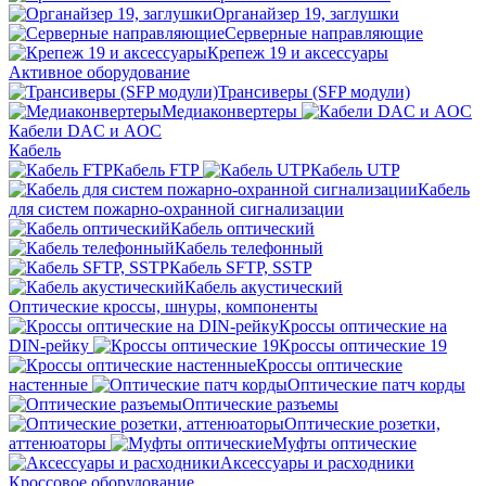
Органайзер 19, заглушки
Серверные направляющие
Крепеж 19 и аксессуары
Активное оборудование
Трансиверы (SFP модули)
Медиаконвертеры
Кабели DAC и AOC
Кабель
Кабель FTP
Кабель UTP
Кабель
для систем пожарно-охранной сигнализации
Кабель оптический
Кабель телефонный
Кабель SFTP, SSTP
Кабель акустический
Оптические кроссы, шнуры, компоненты
Кроссы оптические на
DIN-рейку
Кроссы оптические 19
Кроссы оптические
настенные
Оптические патч корды
Оптические разъемы
Оптические розетки,
аттенюаторы
Муфты оптические
Аксессуары и расходники
Кроссовое оборудование