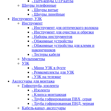
- Патч-корды UTP кат.6а
Шнуры телефонные
- Шнуры витые
- Шнуры линейные
Инструмент, УЗК
Инструмент
- Инструмент для оптического волокна
- Инструмент для очистки и обрезки
- Наборы инструментов
- Обжимные устройства
- Обжимные устройства для клемм и
наконечников
- Тестеры кабеля
Мультиметры
УЗК
- Мини УЗК в бухте
- Ремкомплекты для УЗК
- УЗК на тележке
Аксессуары для монтажа
Гофротруба, изолента
- Изолента
- Клипса монтажная
- Труба гофрированная ПВХ, серая
- Труба гофрированная ПНД, черная
Кабель-канал, аксессуары